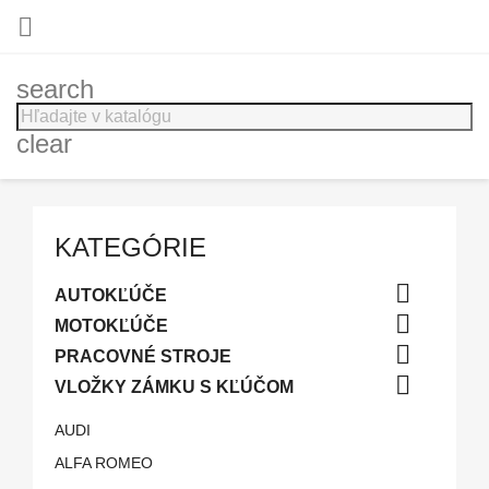

search
clear
KATEGÓRIE

AUTOKĽÚČE

MOTOKĽÚČE

PRACOVNÉ STROJE

VLOŽKY ZÁMKU S KĽÚČOM
AUDI
ALFA ROMEO