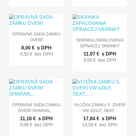

Rýchly náhľad
OPRAVNÁ SADA ZÁMKU

Rýchly náhľad
DVERÍ
SKRINKA ZAPAĽOVANIA
SPÍNACEJ SKRINKY
8,00 €
s DPH
6,50 €
bez DPH
11,07 €
s DPH
9,00 €
bez DPH


Rýchly náhľad
Rýchly náhľad
OPRAVNÁ SADA ZÁMKU
VLOŽKA ZÁMKU 5. DVERÍ
DVERÍ SHARAN,...
VW GOLF, SEAT...
11,16 €
s DPH
17,84 €
s DPH
9,08 €
bez DPH
14,50 €
bez DPH