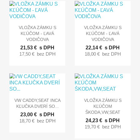


Rýchly náhľad
Rýchly náhľad
VLOŽKA ZÁMKU S
VLOŽKA ZÁMKU S
KĽÚČOM - ĽAVÁ
KĽÚČOM - ĽAVÁ
VODIČOVA
VODIČOVA
21,53 €
s DPH
22,14 €
s DPH
17,50 €
bez DPH
18,00 €
bez DPH


Rýchly náhľad
Rýchly náhľad
VW CADDY,SEAT INCA
VLOŽKA ZÁMKU S
KĽUČKA DVERÍ SO...
KĽÚČOM
ŠKODA,VW,SEAT
23,00 €
s DPH
24,23 €
s DPH
18,70 €
bez DPH
19,70 €
bez DPH