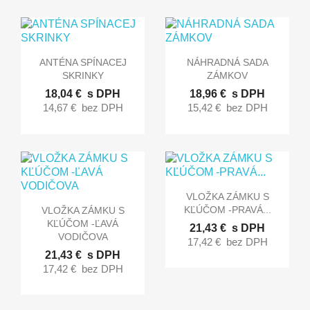


Rýchly náhľad
Rýchly náhľad
ANTÉNA SPÍNACEJ
NÁHRADNÁ SADA
SKRINKY
ZÁMKOV
18,04 €
s DPH
18,96 €
s DPH
14,67 €
bez DPH
15,42 €
bez DPH

Rýchly náhľad
VLOŽKA ZÁMKU S

Rýchly náhľad
KĽÚČOM -PRAVÁ...
VLOŽKA ZÁMKU S
KĽÚČOM -ĽAVÁ
21,43 €
s DPH
VODIČOVA
17,42 €
bez DPH
21,43 €
s DPH
17,42 €
bez DPH