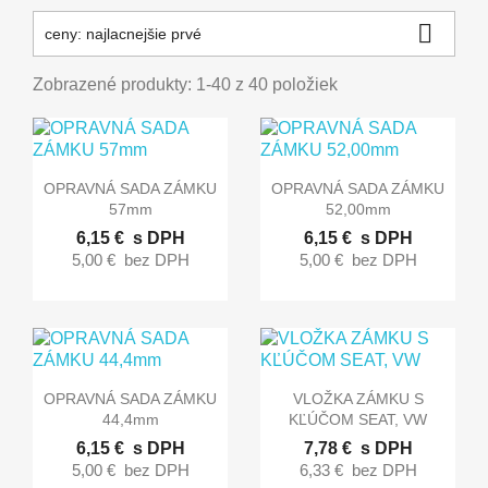

ceny: najlacnejšie prvé
Zobrazené produkty: 1-40 z 40 položiek


Rýchly náhľad
Rýchly náhľad
OPRAVNÁ SADA ZÁMKU
OPRAVNÁ SADA ZÁMKU
57mm
52,00mm
6,15 €
s DPH
6,15 €
s DPH
5,00 €
bez DPH
5,00 €
bez DPH


Rýchly náhľad
Rýchly náhľad
OPRAVNÁ SADA ZÁMKU
VLOŽKA ZÁMKU S
44,4mm
KĽÚČOM SEAT, VW
6,15 €
s DPH
7,78 €
s DPH
5,00 €
bez DPH
6,33 €
bez DPH