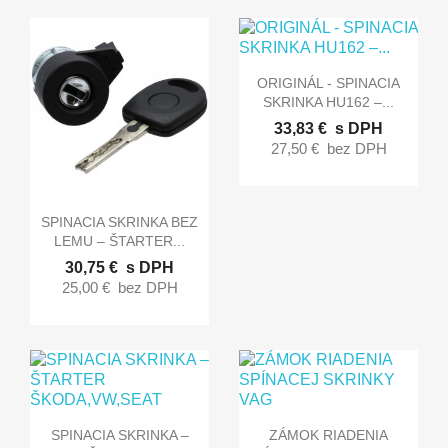

Rýchly náhľad
ORIGINÁL - SPINACIA
SKRINKA HU162 –...
33,83 €
s DPH
27,50 €
bez DPH

Rýchly náhľad
SPINACIA SKRINKA BEZ
LEMU – ŠTARTER...
30,75 €
s DPH
25,00 €
bez DPH


Rýchly náhľad
Rýchly náhľad
SPINACIA SKRINKA –
ZÁMOK RIADENIA