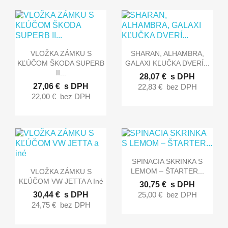


Rýchly náhľad
Rýchly náhľad
VLOŽKA ZÁMKU S
SHARAN, ALHAMBRA,
KĽÚČOM ŠKODA SUPERB
GALAXI KĽUČKA DVERÍ...
II...
28,07 €
s DPH
27,06 €
s DPH
22,83 €
bez DPH
22,00 €
bez DPH

Rýchly náhľad
SPINACIA SKRINKA S

Rýchly náhľad
LEMOM – ŠTARTER...
VLOŽKA ZÁMKU S
KĽÚČOM VW JETTA A Iné
30,75 €
s DPH
30,44 €
s DPH
25,00 €
bez DPH
24,75 €
bez DPH