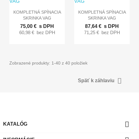


Rýchly náhľad
Rýchly náhľad
KOMPLETNÁ SPÍNACIA
KOMPLETNÁ SPÍNACIA
SKRINKA VAG
SKRINKA VAG
75,00 €
s DPH
87,64 €
s DPH
60,98 €
bez DPH
71,25 €
bez DPH
Zobrazené produkty: 1-40 z 40 položiek

Späť k záhlaviu

KATALÓG