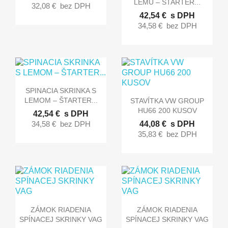
LEMU – ŠTARTER...
32,08 €
bez DPH
42,54 €
s DPH
34,58 €
bez DPH

Rýchly náhľad
SPINACIA SKRINKA S

Rýchly náhľad
LEMOM – ŠTARTER...
STAVÍTKA VW GROUP
HU66 200 KUSOV
42,54 €
s DPH
34,58 €
bez DPH
44,08 €
s DPH
35,83 €
bez DPH


Rýchly náhľad
Rýchly náhľad
ZÁMOK RIADENIA
ZÁMOK RIADENIA
SPÍNACEJ SKRINKY VAG
SPÍNACEJ SKRINKY VAG