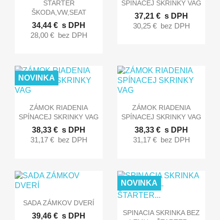
ŠTARTER
SPÍNACEJ SKRINKY VAG
ŠKODA,VW,SEAT
37,21 €
s DPH
34,44 €
s DPH
30,25 €
bez DPH
28,00 €
bez DPH
NOVINKA


Rýchly náhľad
Rýchly náhľad
ZÁMOK RIADENIA
ZÁMOK RIADENIA
SPÍNACEJ SKRINKY VAG
SPÍNACEJ SKRINKY VAG
38,33 €
s DPH
38,33 €
s DPH
31,17 €
bez DPH
31,17 €
bez DPH
NOVINKA

Rýchly náhľad
SADA ZÁMKOV DVERÍ

Rýchly náhľad
SPINACIA SKRINKA BEZ
39,46 €
s DPH