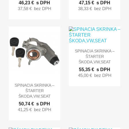
46,23 €
s DPH
47,15 €
s DPH
37,58 €
bez DPH
38,33 €
bez DPH

Rýchly náhľad
SPINACIA SKRINKA –
ŠTARTER
ŠKODA,VW,SEAT
55,35 €
s DPH
45,00 €
bez DPH

Rýchly náhľad
SPINACIA SKRINKA –
ŠTARTER
ŠKODA,VW,SEAT
50,74 €
s DPH
41,25 €
bez DPH