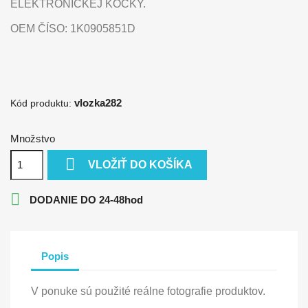
ELEKTRONICKEJ KOCKY.
OEM ČÍSO: 1K0905851D
vlozka282
Kód produktu:
Množstvo

VLOŽIŤ DO KOŠÍKA

DODANIE DO 24-48hod
Popis
V ponuke sú použité reálne fotografie produktov.