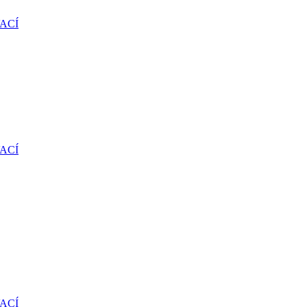
ACÍ
ACÍ
ACÍ