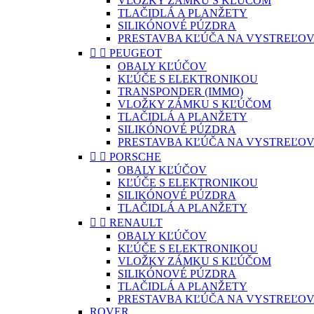
VLOŽKY ZÁMKU S KĽÚČOM
TLAČIDLÁ A PLANŽETY
SILIKÓNOVÉ PÚZDRA
PRESTAVBA KĽÚČA NA VYSTREĽOV


PEUGEOT
OBALY KĽÚČOV
KĽÚČE S ELEKTRONIKOU
TRANSPONDER (IMMO)
VLOŽKY ZÁMKU S KĽÚČOM
TLAČIDLÁ A PLANŽETY
SILIKÓNOVÉ PÚZDRA
PRESTAVBA KĽÚČA NA VYSTREĽOV


PORSCHE
OBALY KĽÚČOV
KĽÚČE S ELEKTRONIKOU
SILIKÓNOVÉ PÚZDRA
TLAČIDLÁ A PLANŽETY


RENAULT
OBALY KĽÚČOV
KĽÚČE S ELEKTRONIKOU
VLOŽKY ZÁMKU S KĽÚČOM
SILIKÓNOVÉ PÚZDRA
TLAČIDLÁ A PLANŽETY
PRESTAVBA KĽÚČA NA VYSTREĽOV
ROVER