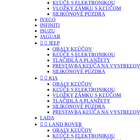
KĽÚČE S ELEKTRONIKOU
VLOŽKY ZÁMKU S KĽÚČOM
SILIKÓNOVÉ PÚZDRA
IVECO
INFINITI
ISUZU
JAGUAR


JEEP
OBALY KĽÚČOV
KĽÚČE S ELEKTRONIKOU
TLAČIDLÁ A PLANŽETY
PRESTAVBA KĽÚČA NA VYSTREĽOV
SILIKÓNOVÉ PÚZDRA


KIA
OBALY KĽÚČOV
KĽÚČE S ELEKTRONIKOU
VLOŽKY ZÁMKU S KĽÚČOM
TLAČIDLÁ A PLANŽETY
SILIKÓNOVÉ PÚZDRA
PRESTAVBA KĽÚČA NA VYSTREĽOV
LADA


LAND ROVER
OBALY KĽÚČOV
KĽÚČE S ELEKTRONIKOU