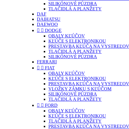
SILIKÓNOVÉ PÚZDRA
TLAČIDLÁ A PLANŽETY
DAF
DAIHATSU
DAEWOO


DODGE
OBALY KĽÚČOV
KĽÚČE S ELEKTRONIKOU
PRESTAVBA KĽÚČA NA VYSTREĽOV
TLAČIDLÁ A PLANŽETY
SILIKÓNOVÉ PÚZDRA
FERRARI


FIAT
OBALY KĽÚČOV
KĽÚČE S ELEKTRONIKOU
PRESTAVBA KĽÚČA NA VYSTREĽOV
VLOŽKY ZÁMKU S KĽÚČOM
SILIKÓNOVÉ PÚZDRA
TLAČIDLÁ A PLANŽETY


FORD
OBALY KĽÚČOV
KĽÚČE S ELEKTRONIKOU
TLAČIDLÁ A PLANŽETY
PRESTAVBA KĽÚČA NA VYSTREĽOV