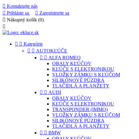

Kontaktujte nás

Prihláste sa

Zaregistrujte sa

Nákupný košík
(0)



Kategórie


AUTOKĽÚČE


ALFA ROMEO
OBALY KĽÚČOV
KĽÚČE S ELEKTRONIKOU
VLOŽKY ZÁMKU S KĽÚČOM
SILIKÓNOVÉ PÚZDRA
TLAČIDLÁ A PLANŽETY


AUDI
OBALY KĽÚČOV
KĽÚČE S ELEKTRONIKOU
TRANSPONDER (IMMO)
VLOŽKY ZÁMKU S KĽÚČOM
SILIKÓNOVÉ PÚZDRA
TLAČIDLÁ A PLANŽETY


BMW
OBALY KĽÚČOV