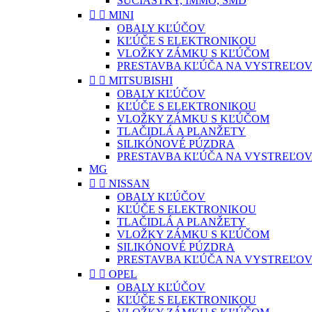
SÚČIASTKY, IMMO, SMD


MINI
OBALY KĽÚČOV
KĽÚČE S ELEKTRONIKOU
VLOŽKY ZÁMKU S KĽÚČOM
PRESTAVBA KĽÚČA NA VYSTREĽOV


MITSUBISHI
OBALY KĽÚČOV
KĽÚČE S ELEKTRONIKOU
VLOŽKY ZÁMKU S KĽÚČOM
TLAČIDLÁ A PLANŽETY
SILIKÓNOVÉ PÚZDRA
PRESTAVBA KĽÚČA NA VYSTREĽOV
MG


NISSAN
OBALY KĽÚČOV
KĽÚČE S ELEKTRONIKOU
TLAČIDLÁ A PLANŽETY
VLOŽKY ZÁMKU S KĽÚČOM
SILIKÓNOVÉ PÚZDRA
PRESTAVBA KĽÚČA NA VYSTREĽOV


OPEL
OBALY KĽÚČOV
KĽÚČE S ELEKTRONIKOU