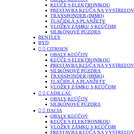
KĽÚČE S ELEKTRONIKOU
PRESTAVBA KĽÚČA NA VYSTREĽOV
TRANSPONDER (IMMO)
TLAČIDLÁ A PLANŽETY
VLOŽKY ZÁMKU S KĽÚČOM
SILIKÓNOVÉ PÚZDRA
BENTLEY
BYD


CITROEN
OBALY KĽÚČOV
KĽÚČE S ELEKTRONIKOU
PRESTAVBA KĽÚČA NA VYSTREĽOV
SILIKÓNOVÉ PÚZDRA
TRANSPONDER (IMMO)
TLAČIDLÁ A PLANŽETY
VLOŽKY ZÁMKU S KĽÚČOM


CADILLAC
OBALY KĽÚČOV
SILIKÓNOVÉ PÚZDRA


DACIA
OBALY KĽÚČOV
KĽÚČE S ELEKTRONIKOU
VLOŽKY ZÁMKU S KĽÚČOM
PRESTAVBA KĽÚČA NA VYSTREĽOV