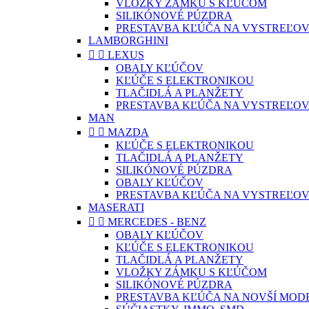
VLOŽKY ZÁMKU S KĽÚČOM
SILIKÓNOVÉ PÚZDRA
PRESTAVBA KĽÚČA NA VYSTREĽOV
LAMBORGHINI


LEXUS
OBALY KĽÚČOV
KĽÚČE S ELEKTRONIKOU
TLAČIDLÁ A PLANŽETY
PRESTAVBA KĽÚČA NA VYSTREĽOV
MAN


MAZDA
KĽÚČE S ELEKTRONIKOU
TLAČIDLÁ A PLANŽETY
SILIKÓNOVÉ PÚZDRA
OBALY KĽÚČOV
PRESTAVBA KĽÚČA NA VYSTREĽOV
MASERATI


MERCEDES - BENZ
OBALY KĽÚČOV
KĽÚČE S ELEKTRONIKOU
TLAČIDLÁ A PLANŽETY
VLOŽKY ZÁMKU S KĽÚČOM
SILIKÓNOVÉ PÚZDRA
PRESTAVBA KĽÚČA NA NOVŠÍ MOD