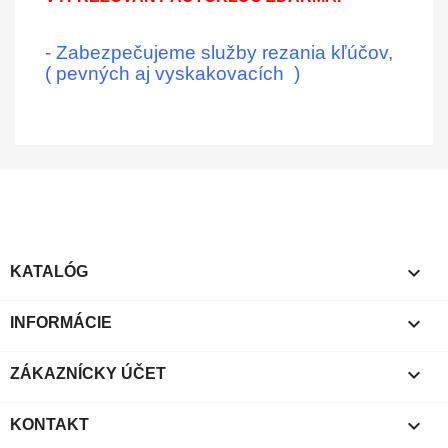
- Zabezpečujeme služby rezania kľúčov,
( pevných aj vyskakovacích )

KATALÓG

INFORMÁCIE

ZÁKAZNÍCKY ÚČET

KONTAKT