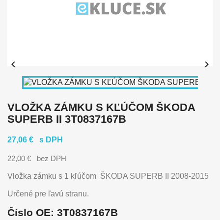


VLOŽKA ZÁMKU S KĽÚČOM ŠKODA
SUPERB II 3T0837167B
27,06 €
s DPH
22,00 €
bez DPH
Vložka zámku s 1 kľúčom ŠKODA SUPERB II 2008-2015
Určené pre ľavú stranu.
Číslo OE: 3T0837167B