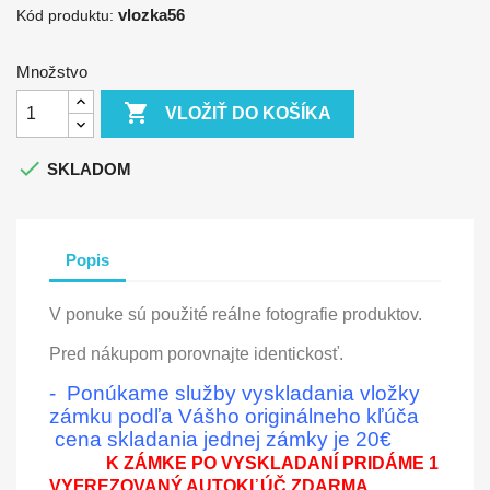
vlozka56
Kód produktu:
Množstvo

VLOŽIŤ DO KOŠÍKA

SKLADOM
Popis
V ponuke sú použité reálne fotografie produktov.
Pred nákupom porovnajte identickosť.
- Ponúkame služby vyskladania vložky
zámku podľa Vášho originálneho kľúča
cena skladania jednej zámky je 20€
K ZÁMKE PO VYSKLADANÍ PRIDÁME 1
VYFREZOVANÝ AUTOKĽÚČ ZDARMA.