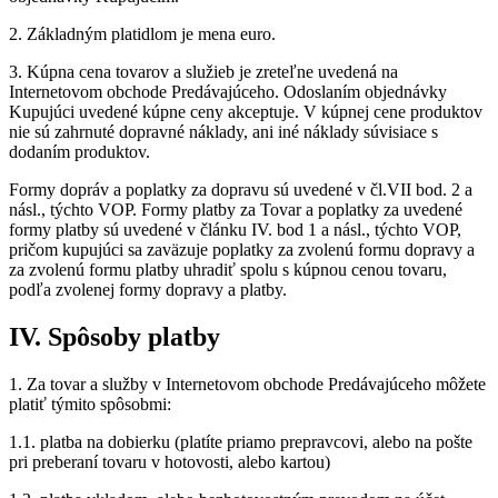
2. Základným platidlom je mena euro.
3. Kúpna cena tovarov a služieb je zreteľne uvedená na
Internetovom obchode Predávajúceho. Odoslaním objednávky
Kupujúci uvedené kúpne ceny akceptuje. V kúpnej cene produktov
nie sú zahrnuté dopravné náklady, ani iné náklady súvisiace s
dodaním produktov.
Formy dopráv a poplatky za dopravu sú uvedené v čl.VII bod. 2 a
násl., týchto VOP. Formy platby za Tovar a poplatky za uvedené
formy platby sú uvedené v článku IV. bod 1 a násl., týchto VOP,
pričom kupujúci sa zaväzuje poplatky za zvolenú formu dopravy a
za zvolenú formu platby uhradiť spolu s kúpnou cenou tovaru,
podľa zvolenej formy dopravy a platby.
IV. Spôsoby platby
1. Za tovar a služby v Internetovom obchode Predávajúceho môžete
platiť týmito spôsobmi:
1.1. platba na dobierku (platíte priamo prepravcovi, alebo na pošte
pri preberaní tovaru v hotovosti, alebo kartou)