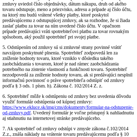
zmluvy uviedol číslo objednávky, dátum nákupu, druh od akého
tovaru odstupuje, meno a priezvisko, adresu a prípade aj číslo účtu,
na ktorý mu budú vrátené všetky platby, ktoré poskytol
predávajúcemu z odstupujúcej zmluvy, ak sa rozhodne, že si žiada
zaslať platbu za tovar na ním uvedené číslo účtu. V opačnom
prípade predávajúci vráti spotrebiteľovi platbu za tovar rovnakým
spôsobom, aký použil spotrebiteľ pri svojej platbe.
5. Odstúpením od zmluvy sú si zmluvné strany povinné vrátiť
navzájom poskytnuté plnenia. Spotrebiteľ zodpovedá len za
zníženie hodnoty tovaru, ktoré vzniklo v dôsledku takého
zaobchádzania s tovarom, ktoré je nad rámec zaobchádzania
potrebného na zistenie vlastností a funkčnosti tovaru. Spotrebiteľ
nezodpovedá za zníženie hodnoty tovaru, ak si predávajúci nesplnil
informačnú povinnosť o práve spotrebiteľa odstúpiť od zmluvy
podľa § 3 ods. 1 písm. h). Zákona č. 102/2014 Z. z.
6. Spotrebiteľ môže k odstúpeniu od zmluvy bez uvedenia dôvodu
využiť formulár odstúpenia od kúpnej zmluvy:
https://www.ekluce.sk/img/cms/dokumenty/formular-na-odstupenie-
od-zmluvy.pdf
. Uvedený formulár je voľne prístupný k nahliadnutiu
aj stiahnutiu na internetovej stránke predávajúceho.
7. Ak spotrebiteľ od zmluvy odstúpi v zmysle zákona č.102/2014
Z.z., znáša náklady na vrátenie tovaru predávajúcemu podľa § 10