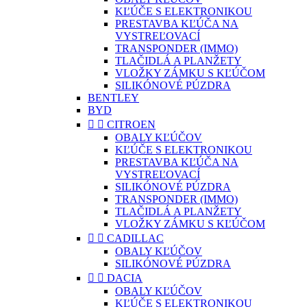
KĽÚČE S ELEKTRONIKOU
PRESTAVBA KĽÚČA NA
VYSTREĽOVACÍ
TRANSPONDER (IMMO)
TLAČIDLÁ A PLANŽETY
VLOŽKY ZÁMKU S KĽÚČOM
SILIKÓNOVÉ PÚZDRA
BENTLEY
BYD


CITROEN
OBALY KĽÚČOV
KĽÚČE S ELEKTRONIKOU
PRESTAVBA KĽÚČA NA
VYSTREĽOVACÍ
SILIKÓNOVÉ PÚZDRA
TRANSPONDER (IMMO)
TLAČIDLÁ A PLANŽETY
VLOŽKY ZÁMKU S KĽÚČOM


CADILLAC
OBALY KĽÚČOV
SILIKÓNOVÉ PÚZDRA


DACIA
OBALY KĽÚČOV
KĽÚČE S ELEKTRONIKOU