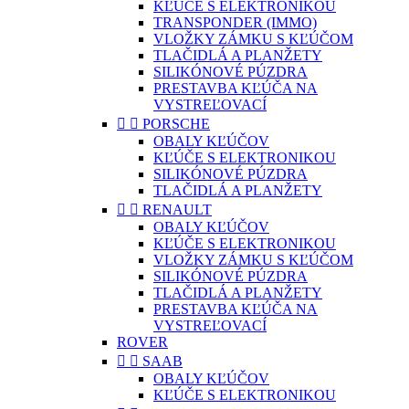
KĽÚČE S ELEKTRONIKOU
TRANSPONDER (IMMO)
VLOŽKY ZÁMKU S KĽÚČOM
TLAČIDLÁ A PLANŽETY
SILIKÓNOVÉ PÚZDRA
PRESTAVBA KĽÚČA NA
VYSTREĽOVACÍ


PORSCHE
OBALY KĽÚČOV
KĽÚČE S ELEKTRONIKOU
SILIKÓNOVÉ PÚZDRA
TLAČIDLÁ A PLANŽETY


RENAULT
OBALY KĽÚČOV
KĽÚČE S ELEKTRONIKOU
VLOŽKY ZÁMKU S KĽÚČOM
SILIKÓNOVÉ PÚZDRA
TLAČIDLÁ A PLANŽETY
PRESTAVBA KĽÚČA NA
VYSTREĽOVACÍ
ROVER


SAAB
OBALY KĽÚČOV
KĽÚČE S ELEKTRONIKOU