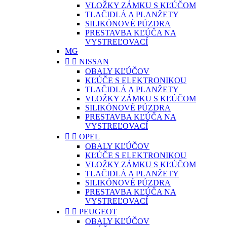
VLOŽKY ZÁMKU S KĽÚČOM
TLAČIDLÁ A PLANŽETY
SILIKÓNOVÉ PÚZDRA
PRESTAVBA KĽÚČA NA
VYSTREĽOVACÍ
MG


NISSAN
OBALY KĽÚČOV
KĽÚČE S ELEKTRONIKOU
TLAČIDLÁ A PLANŽETY
VLOŽKY ZÁMKU S KĽÚČOM
SILIKÓNOVÉ PÚZDRA
PRESTAVBA KĽÚČA NA
VYSTREĽOVACÍ


OPEL
OBALY KĽÚČOV
KĽÚČE S ELEKTRONIKOU
VLOŽKY ZÁMKU S KĽÚČOM
TLAČIDLÁ A PLANŽETY
SILIKÓNOVÉ PÚZDRA
PRESTAVBA KĽÚČA NA
VYSTREĽOVACÍ


PEUGEOT
OBALY KĽÚČOV