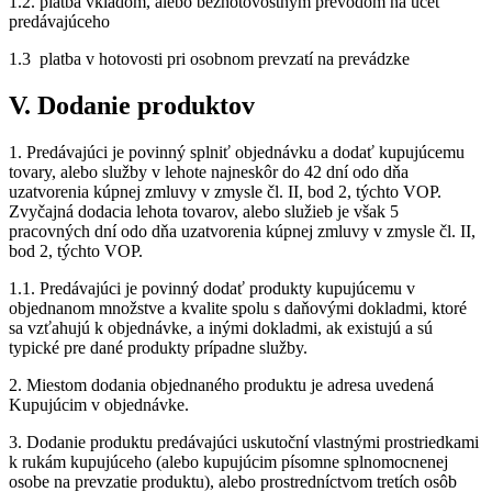
1.2. platba vkladom, alebo bezhotovostným prevodom na účet
predávajúceho
1.3 platba v hotovosti pri osobnom prevzatí na prevádzke
V. Dodanie produktov
1. Predávajúci je povinný splniť objednávku a dodať kupujúcemu
tovary, alebo služby v lehote najneskôr do 42 dní odo dňa
uzatvorenia kúpnej zmluvy v zmysle čl. II, bod 2, týchto VOP.
Zvyčajná dodacia lehota tovarov, alebo služieb je však 5
pracovných dní odo dňa uzatvorenia kúpnej zmluvy v zmysle čl. II,
bod 2, týchto VOP.
1.1. Predávajúci je povinný dodať produkty kupujúcemu v
objednanom množstve a kvalite spolu s daňovými dokladmi, ktoré
sa vzťahujú k objednávke, a inými dokladmi, ak existujú a sú
typické pre dané produkty prípadne služby.
2. Miestom dodania objednaného produktu je adresa uvedená
Kupujúcim v objednávke.
3. Dodanie produktu predávajúci uskutoční vlastnými prostriedkami
k rukám kupujúceho (alebo kupujúcim písomne splnomocnenej
osobe na prevzatie produktu), alebo prostredníctvom tretích osôb