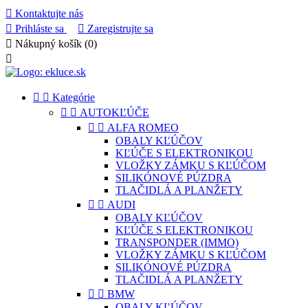

Kontaktujte nás

Prihláste sa

Zaregistrujte sa

Nákupný košík
(0)



Kategórie


AUTOKĽÚČE


ALFA ROMEO
OBALY KĽÚČOV
KĽÚČE S ELEKTRONIKOU
VLOŽKY ZÁMKU S KĽÚČOM
SILIKÓNOVÉ PÚZDRA
TLAČIDLÁ A PLANŽETY


AUDI
OBALY KĽÚČOV
KĽÚČE S ELEKTRONIKOU
TRANSPONDER (IMMO)
VLOŽKY ZÁMKU S KĽÚČOM
SILIKÓNOVÉ PÚZDRA
TLAČIDLÁ A PLANŽETY


BMW
OBALY KĽÚČOV