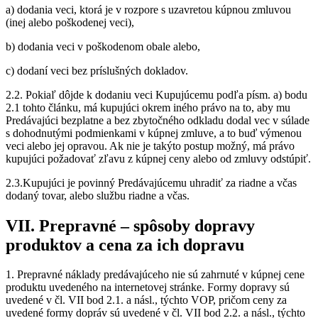
a) dodania veci, ktorá je v rozpore s uzavretou kúpnou zmluvou
(inej alebo poškodenej veci),
b) dodania veci v poškodenom obale alebo,
c) dodaní veci bez príslušných dokladov.
2.2. Pokiaľ dôjde k dodaniu veci Kupujúcemu podľa písm. a) bodu
2.1 tohto článku, má kupujúci okrem iného právo na to, aby mu
Predávajúci bezplatne a bez zbytočného odkladu dodal vec v súlade
s dohodnutými podmienkami v kúpnej zmluve, a to buď výmenou
veci alebo jej opravou. Ak nie je takýto postup možný, má právo
kupujúci požadovať zľavu z kúpnej ceny alebo od zmluvy odstúpiť.
2.3.Kupujúci je povinný Predávajúcemu uhradiť za riadne a včas
dodaný tovar, alebo službu riadne a včas.
VII. Prepravné – spôsoby dopravy
produktov a cena za ich dopravu
1. Prepravné náklady predávajúceho nie sú zahrnuté v kúpnej cene
produktu uvedeného na internetovej stránke. Formy dopravy sú
uvedené v čl. VII bod 2.1. a násl., týchto VOP, pričom ceny za
uvedené formy dopráv sú uvedené v čl. VII bod 2.2. a násl., týchto