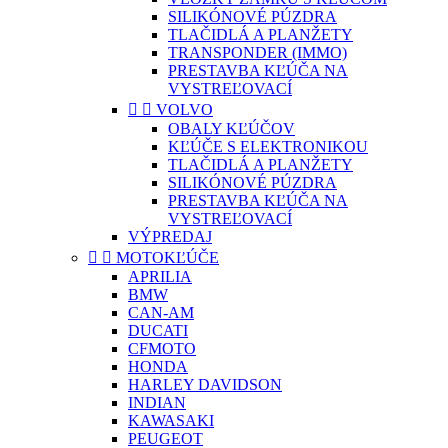
SILIKÓNOVÉ PÚZDRA
TLAČIDLÁ A PLANŽETY
TRANSPONDER (IMMO)
PRESTAVBA KĽÚČA NA
VYSTREĽOVACÍ


VOLVO
OBALY KĽÚČOV
KĽÚČE S ELEKTRONIKOU
TLAČIDLÁ A PLANŽETY
SILIKÓNOVÉ PÚZDRA
PRESTAVBA KĽÚČA NA
VYSTREĽOVACÍ
VÝPREDAJ


MOTOKĽÚČE
APRILIA
BMW
CAN-AM
DUCATI
CFMOTO
HONDA
HARLEY DAVIDSON
INDIAN
KAWASAKI
PEUGEOT