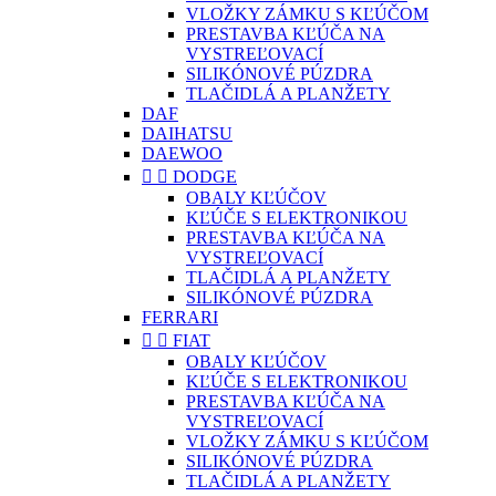
VLOŽKY ZÁMKU S KĽÚČOM
PRESTAVBA KĽÚČA NA
VYSTREĽOVACÍ
SILIKÓNOVÉ PÚZDRA
TLAČIDLÁ A PLANŽETY
DAF
DAIHATSU
DAEWOO


DODGE
OBALY KĽÚČOV
KĽÚČE S ELEKTRONIKOU
PRESTAVBA KĽÚČA NA
VYSTREĽOVACÍ
TLAČIDLÁ A PLANŽETY
SILIKÓNOVÉ PÚZDRA
FERRARI


FIAT
OBALY KĽÚČOV
KĽÚČE S ELEKTRONIKOU
PRESTAVBA KĽÚČA NA
VYSTREĽOVACÍ
VLOŽKY ZÁMKU S KĽÚČOM
SILIKÓNOVÉ PÚZDRA
TLAČIDLÁ A PLANŽETY