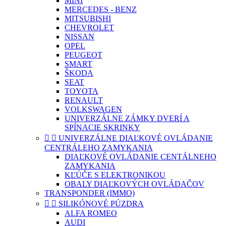
MINI
MERCEDES - BENZ
MITSUBISHI
CHEVROLET
NISSAN
OPEL
PEUGEOT
SMART
ŠKODA
SEAT
TOYOTA
RENAULT
VOLKSWAGEN
UNIVERZÁLNE ZÁMKY DVERÍ A
SPÍNACIE SKRINKY


UNIVERZÁLNE DIAĽKOVÉ OVLÁDANIE
CENTRÁLEHO ZAMYKANIA
DIAĽKOVÉ OVLÁDANIE CENTÁLNEHO
ZAMYKANIA
KĽÚČE S ELEKTRONIKOU
OBALY DIAĽKOVÝCH OVLÁDAČOV
TRANSPONDER (IMMO)


SILIKÓNOVÉ PÚZDRA
ALFA ROMEO
AUDI