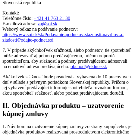
Slovenská republika
Kontakt:
Telefónne číslo:
+421 41 763 21 30
E-mailová adresa:
za@soi.sk
Webový odkaz na podávanie podnetov:
https://www.soi.sk/sk/Podavanie-podnetov-staznosti-navrhov-a-
ziadosti/Podajte-podnet.soi
7. V prípade akýchkoľvek sťažností, alebo podnetov, tie spotrebiteľ
môže adresovať aj priamo predávajúcemu, pričom odporúča
spotrebiteľom, aby sťažností a podnety predávajúcemu adresovali
na emailovú adresu predávajúceho:
obchod@ekluce.sk
Akákoľvek sťažnosť bude posúdená a vybavená do 10 pracovných
dní v súlade s právnym poriadkom Slovenskej republiky. Pričom o
jej vybavení predávajúci informuje spotrebiteľa rovnakou formou,
akou spotrebiteľ sťažnosť, alebo podnet predávajúcemu doručil.
II. Objednávka produktu – uzatvorenie
kúpnej zmluvy
1. Návrhom na uzatvorenie kúpnej zmluvy zo strany kupujúceho, je
objednávka produktov realizovaná prostredníctvom elektronického