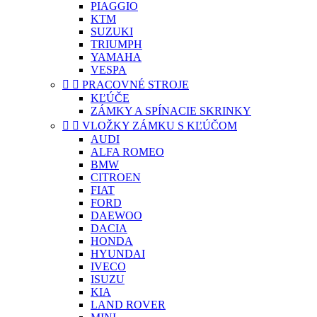
PIAGGIO
KTM
SUZUKI
TRIUMPH
YAMAHA
VESPA


PRACOVNÉ STROJE
KĽÚČE
ZÁMKY A SPÍNACIE SKRINKY


VLOŽKY ZÁMKU S KĽÚČOM
AUDI
ALFA ROMEO
BMW
CITROEN
FIAT
FORD
DAEWOO
DACIA
HONDA
HYUNDAI
IVECO
ISUZU
KIA
LAND ROVER