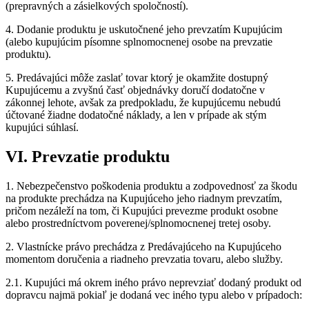
(prepravných a zásielkových spoločností).
4. Dodanie produktu je uskutočnené jeho prevzatím Kupujúcim
(alebo kupujúcim písomne splnomocnenej osobe na prevzatie
produktu).
5. Predávajúci môže zaslať tovar ktorý je okamžite dostupný
Kupujúcemu a zvyšnú časť objednávky doručí dodatočne v
zákonnej lehote, avšak za predpokladu, že kupujúcemu nebudú
účtované žiadne dodatočné náklady, a len v prípade ak stým
kupujúci súhlasí.
VI. Prevzatie produktu
1. Nebezpečenstvo poškodenia produktu a zodpovednosť za škodu
na produkte prechádza na Kupujúceho jeho riadnym prevzatím,
pričom nezáleží na tom, či Kupujúci prevezme produkt osobne
alebo prostredníctvom poverenej/splnomocnenej tretej osoby.
2. Vlastnícke právo prechádza z Predávajúceho na Kupujúceho
momentom doručenia a riadneho prevzatia tovaru, alebo služby.
2.1. Kupujúci má okrem iného právo neprevziať dodaný produkt od
dopravcu najmä pokiaľ je dodaná vec iného typu alebo v prípadoch: