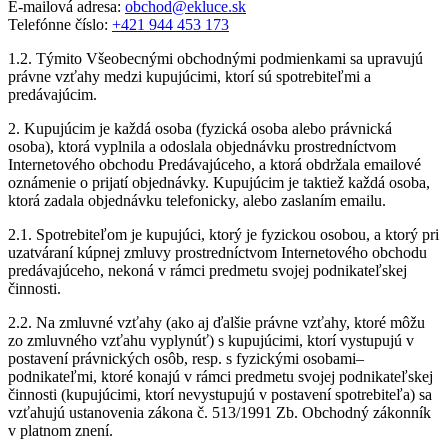
E-mailová adresa:
obchod@ekluce.sk
Telefónne číslo:
+421 944 453 173
1.2. Týmito Všeobecnými obchodnými podmienkami sa upravujú
právne vzťahy medzi kupujúcimi, ktorí sú spotrebiteľmi a
predávajúcim.
2. Kupujúcim je každá osoba (fyzická osoba alebo právnická
osoba), ktorá vyplnila a odoslala objednávku prostredníctvom
Internetového obchodu Predávajúceho, a ktorá obdržala emailové
oznámenie o prijatí objednávky. Kupujúcim je taktiež každá osoba,
ktorá zadala objednávku telefonicky, alebo zaslaním emailu.
2.1. Spotrebiteľom je kupujúci, ktorý je fyzickou osobou, a ktorý pri
uzatváraní kúpnej zmluvy prostredníctvom Internetového obchodu
predávajúceho, nekoná v rámci predmetu svojej podnikateľskej
činnosti.
2.2. Na zmluvné vzťahy (ako aj ďalšie právne vzťahy, ktoré môžu
zo zmluvného vzťahu vyplynúť) s kupujúcimi, ktorí vystupujú v
postavení právnických osôb, resp. s fyzickými osobami–
podnikateľmi, ktoré konajú v rámci predmetu svojej podnikateľskej
činnosti (kupujúcimi, ktorí nevystupujú v postavení spotrebiteľa) sa
vzťahujú ustanovenia zákona č. 513/1991 Zb. Obchodný zákonník
v platnom znení.