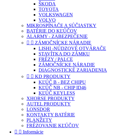
ŠKODA
TOYOTA
VOLKSWAGEN
VOLVO
MIKROSPÍNAČE A SÚČIASTKY
BATÉRIE DO KĽÚČOV
ALARMY - ZABEZPEČENIE


ZÁMOČNÍCKE NÁRADIE
LISHI -NÚDZOVÉ OTVÁRAČE
STAVÍTKA DO ZÁMKU
FRÉZY / PALCE
ZÁMOČNÍCKE NÁRADIE
DIAGNOSTICKÉ ZARIADENIA


KD PRODUKTY
KĽÚČ B - BEZ CHIPU
KĽÚČ NB - CHIP ID46
KĽÚČ KEYLESS
XHORSE PRODUKTY
AUTEL PRODUKTY
LONSDOR
KONTAKTY BATÉRIE
PLANŽETY
FRÉZOVANIE KĽÚČOV


Informácie