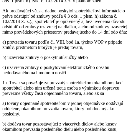
ods. 1 písm. h). zák. č. 102/2014 Z.z. v platnom znení.
Ak predávajúci včas a riadne poskytol spotrebiteľovi informácie o
práve odstúpiť od zmluvy podľa § 3 ods. 1 písm. h) zákona č.
102/2014 Z. z.)., spotrebiteľ je oprávnený aj bez uvedenia dôvodu
odstúpiť od zmluvy uzavretej na diaľku, alebo od zmluvy uzavretej
mimo prevádzkových priestorov predávajúceho do 14 dní odo dňa:
a) prevzatia tovaru podľa čl. VIII, bod 1a. týchto VOP v prípade
zmlúv, predmetom ktorých je predaj tovaru,
b) uzavretia zmluvy o poskytnutí služby alebo
c) uzavretia zmluvy o poskytovaní elektronického obsahu
nedodávaného na hmotnom nosiči.
1a. Tovar sa považuje za prevzatý spotrebiteľom okamihom, keď
spotrebiteľ alebo ním určená tretia osoba s výnimkou dopravcu
prevezme všetky časti objednaného tovaru, alebo ak sa
a) tovary objednané spotrebiteľom v jednej objednávke dodávajú
oddelene, okamihom prevzatia tovaru, ktorý bol dodaný ako
posledný,
b) dodáva tovar pozostávajúci z viacerých dielov alebo kusov,
okamihom prevzatia posledného dielu alebo posledného kusu,