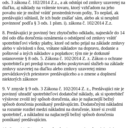
ods. 3 zákona č. 102/2014 Z.z., a ak odstúpi od zmluvy uzavretej na
diaľku, aj náklady na vrátenie tovaru, ktorý vzhľadom na jeho
povahu nie je možné vrátiť prostredníctvom pošty, To neplatí, ak
predávajúci súhlasil, že ich bude znášať sám, alebo ak si nesplnil
povinnosť podľa § 3 ods. 1 písm. i). zákona č. 102/2014 Z.z.
8. Predávajúci je povinný bez zbytočného odkladu, najneskôr do 14
dní odo dňa doručenia oznámenia o odstúpení od zmluvy vrátiť
spotrebiteľovi všetky platby, ktoré od neho prijal na základe zmluvy
alebo v súvislosti s ňou, vrátane nákladov na dopravu, dodanie a
poštovné a iných nákladov a poplatkov; tým nie je dotknuté
ustanovenie § 8 ods. 5. Zákona č. 102/2014 Z. z. Zákon o ochrane
spotrebiteľa pri predaji tovaru alebo poskytovaní služieb na základe
zmluvy uzavretej na diaľku alebo zmluvy uzavretej mimo
prevádzkových priestorov predávajúceho a o zmene a doplnení
niektorých zákonov
9. V zmysle § 9 ods. 3 Zákona č. 102/2014 Z. z., Predávajúci nie je
povinný uhradiť spotrebiteľovi dodatočné náklady, ak si spotrebiteľ
výslovne zvolil iný spôsob doručenia, ako je najlacnejší bežný
spôsob doručenia ponúkaný predávajúcim. Dodatočnými nákladmi
sa rozumie rozdiel medzi nákladmi na doručenie, ktoré si zvolil
spotrebiteľ, a nákladmi na najlacnejší bežný spôsob doručenia
ponúkaný predávajúcim.