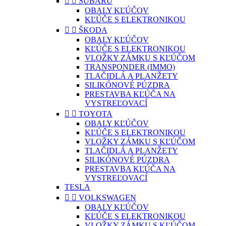


SUBARU
OBALY KĽÚČOV
KĽÚČE S ELEKTRONIKOU


ŠKODA
OBALY KĽÚČOV
KĽÚČE S ELEKTRONIKOU
VLOŽKY ZÁMKU S KĽÚČOM
TRANSPONDER (IMMO)
TLAČIDLÁ A PLANŽETY
SILIKÓNOVÉ PÚZDRA
PRESTAVBA KĽÚČA NA
VYSTREĽOVACÍ


TOYOTA
OBALY KĽÚČOV
KĽÚČE S ELEKTRONIKOU
VLOŽKY ZÁMKU S KĽÚČOM
TLAČIDLÁ A PLANŽETY
SILIKÓNOVÉ PÚZDRA
PRESTAVBA KĽÚČA NA
VYSTREĽOVACÍ
TESLA


VOLKSWAGEN
OBALY KĽÚČOV
KĽÚČE S ELEKTRONIKOU
VLOŽKY ZÁMKU S KĽÚČOM