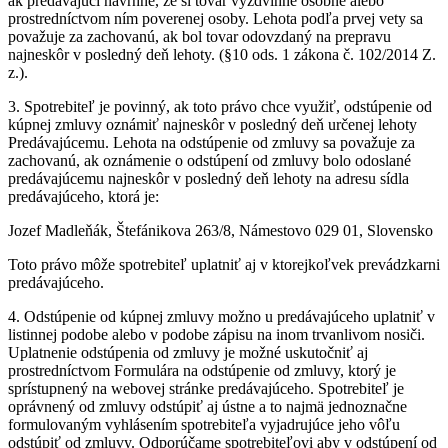
ak predávajúci navrhne, že si tovar vyzdvihne osobne alebo
prostredníctvom ním poverenej osoby. Lehota podľa prvej vety sa
považuje za zachovanú, ak bol tovar odovzdaný na prepravu
najneskôr v posledný deň lehoty. (§10 ods. 1 zákona č. 102/2014 Z.
z.).
3. Spotrebiteľ je povinný, ak toto právo chce využiť, odstúpenie od
kúpnej zmluvy oznámiť najneskôr v posledný deň určenej lehoty
Predávajúcemu. Lehota na odstúpenie od zmluvy sa považuje za
zachovanú, ak oznámenie o odstúpení od zmluvy bolo odoslané
predávajúcemu najneskôr v posledný deň lehoty na adresu sídla
predávajúceho, ktorá je:
Jozef Madleňák, Štefánikova 263/8, Námestovo 029 01, Slovensko
Toto právo môže spotrebiteľ uplatniť aj v ktorejkoľvek prevádzkarni
predávajúceho.
4. Odstúpenie od kúpnej zmluvy možno u predávajúceho uplatniť v
listinnej podobe alebo v podobe zápisu na inom trvanlivom nosiči.
Uplatnenie odstúpenia od zmluvy je možné uskutočniť aj
prostredníctvom Formulára na odstúpenie od zmluvy, ktorý je
sprístupnený na webovej stránke predávajúceho. Spotrebiteľ je
oprávnený od zmluvy odstúpiť aj ústne a to najmä jednoznačne
formulovaným vyhlásením spotrebiteľa vyjadrujúce jeho vôľu
odstúpiť od zmluvy. Odporúčame spotrebiteľovi aby v odstúpení od