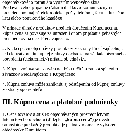
objednávkového formulára využitím webového sídla
Predávajúceho, prípadne ďalšími diaľkovo-komunikačnými
prostriedkami najmä elektronickej pošty, telefónu, faxu, adresného
listu alebo ponukového katalógu.
V prípade úhrady produktov pred ich doručením Kupujúcemu,
kúpna cena sa považuje za uhradenú dňom pripísania peňažných
prostriedkov na účet Predávajúceho.
2. K akceptácii objednávky produktov zo strany Predávajúceho, a
teda k uzatvoreniu kúpnej zmluvy dochádza na základe písomného
potvrdenia (elektronicky) prijatia objednávky.
3. Kúpna zmluva sa uzatvára na dobu určitú a zaniká splnením
záväzkov Predávajúceho a Kupujúceho.
4. Kúpna zmluva môže zaniknúť aj odstúpením od kúpnej zmluvy
zo strany spotrebiteľa
III. Kúpna cena a platobné podmienky
1. Cena tovarov a služieb objednávaných prostredníctvom
Internetového obchodu (ďalej len „
kúpna cena
“) je uvedená
samostatne pre každý produkt a je platná v momente vytvorenia
objednávky Kupujúcim.