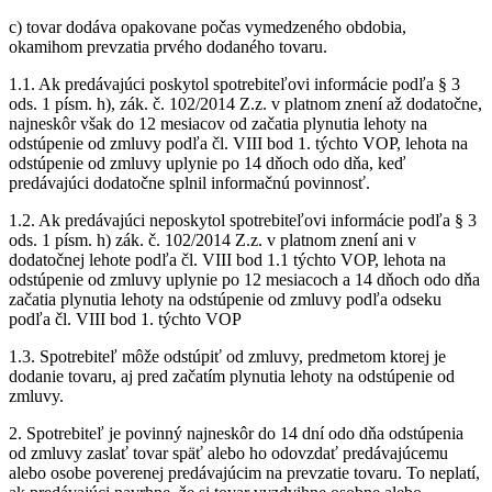
c) tovar dodáva opakovane počas vymedzeného obdobia,
okamihom prevzatia prvého dodaného tovaru.
1.1. Ak predávajúci poskytol spotrebiteľovi informácie podľa § 3
ods. 1 písm. h), zák. č. 102/2014 Z.z. v platnom znení až dodatočne,
najneskôr však do 12 mesiacov od začatia plynutia lehoty na
odstúpenie od zmluvy podľa čl. VIII bod 1. týchto VOP, lehota na
odstúpenie od zmluvy uplynie po 14 dňoch odo dňa, keď
predávajúci dodatočne splnil informačnú povinnosť.
1.2. Ak predávajúci neposkytol spotrebiteľovi informácie podľa § 3
ods. 1 písm. h) zák. č. 102/2014 Z.z. v platnom znení ani v
dodatočnej lehote podľa čl. VIII bod 1.1 týchto VOP, lehota na
odstúpenie od zmluvy uplynie po 12 mesiacoch a 14 dňoch odo dňa
začatia plynutia lehoty na odstúpenie od zmluvy podľa odseku
podľa čl. VIII bod 1. týchto VOP
1.3. Spotrebiteľ môže odstúpiť od zmluvy, predmetom ktorej je
dodanie tovaru, aj pred začatím plynutia lehoty na odstúpenie od
zmluvy.
2. Spotrebiteľ je povinný najneskôr do 14 dní odo dňa odstúpenia
od zmluvy zaslať tovar späť alebo ho odovzdať predávajúcemu
alebo osobe poverenej predávajúcim na prevzatie tovaru. To neplatí,