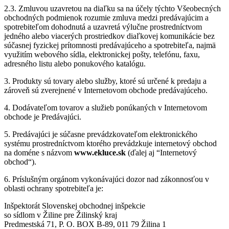
2.3. Zmluvou uzavretou na diaľku sa na účely týchto Všeobecných
obchodných podmienok rozumie zmluva medzi predávajúcim a
spotrebiteľom dohodnutá a uzavretá výlučne prostredníctvom
jedného alebo viacerých prostriedkov diaľkovej komunikácie bez
súčasnej fyzickej prítomnosti predávajúceho a spotrebiteľa, najmä
využitím webového sídla, elektronickej pošty, telefónu, faxu,
adresného listu alebo ponukového katalógu.
3. Produkty sú tovary alebo služby, ktoré sú určené k predaju a
zároveň sú zverejnené v Internetovom obchode predávajúceho.
4. Dodávateľom tovarov a služieb ponúkaných v Internetovom
obchode je Predávajúci.
5. Predávajúci je súčasne prevádzkovateľom elektronického
systému prostredníctvom ktorého prevádzkuje internetový obchod
na doméne s názvom
www.ekluce.sk
(ďalej aj “Internetový
obchod“).
6. Príslušným orgánom vykonávajúci dozor nad zákonnosťou v
oblasti ochrany spotrebiteľa je:
Inšpektorát Slovenskej obchodnej inšpekcie
so sídlom v Žiline pre Žilinský kraj
Predmestská 71, P. O. BOX B-89, 011 79 Žilina 1