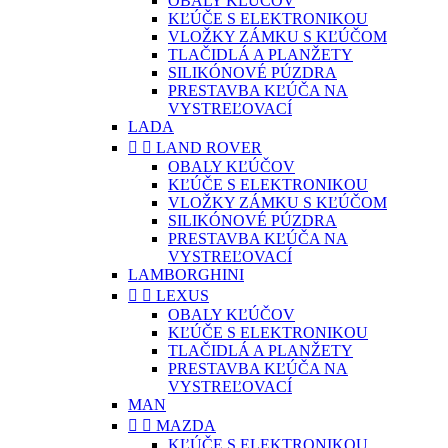
OBALY KĽÚČOV
KĽÚČE S ELEKTRONIKOU
VLOŽKY ZÁMKU S KĽÚČOM
TLAČIDLÁ A PLANŽETY
SILIKÓNOVÉ PÚZDRA
PRESTAVBA KĽÚČA NA
VYSTREĽOVACÍ
LADA


LAND ROVER
OBALY KĽÚČOV
KĽÚČE S ELEKTRONIKOU
VLOŽKY ZÁMKU S KĽÚČOM
SILIKÓNOVÉ PÚZDRA
PRESTAVBA KĽÚČA NA
VYSTREĽOVACÍ
LAMBORGHINI


LEXUS
OBALY KĽÚČOV
KĽÚČE S ELEKTRONIKOU
TLAČIDLÁ A PLANŽETY
PRESTAVBA KĽÚČA NA
VYSTREĽOVACÍ
MAN


MAZDA
KĽÚČE S ELEKTRONIKOU