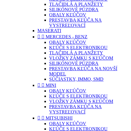
TLAČIDLÁ A PLANŽETY
SILIKÓNOVÉ PÚZDRA
OBALY KĽÚČOV
PRESTAVBA KĽÚČA NA
VYSTREĽOVACÍ
MASERATI


MERCEDES - BENZ
OBALY KĽÚČOV
KĽÚČE S ELEKTRONIKOU
TLAČIDLÁ A PLANŽETY
VLOŽKY ZÁMKU S KĽÚČOM
SILIKÓNOVÉ PÚZDRA
PRESTAVBA KĽÚČA NA NOVŠÍ
MODEL
SÚČIASTKY, IMMO, SMD


MINI
OBALY KĽÚČOV
KĽÚČE S ELEKTRONIKOU
VLOŽKY ZÁMKU S KĽÚČOM
PRESTAVBA KĽÚČA NA
VYSTREĽOVACÍ


MITSUBISHI
OBALY KĽÚČOV
KĽÚČE S ELEKTRONIKOU