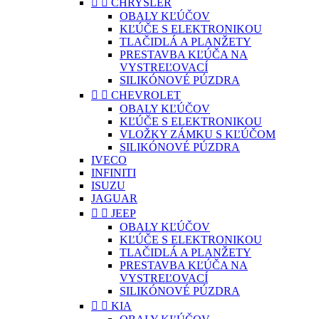


CHRYSLER
OBALY KĽÚČOV
KĽÚČE S ELEKTRONIKOU
TLAČIDLÁ A PLANŽETY
PRESTAVBA KĽÚČA NA
VYSTREĽOVACÍ
SILIKÓNOVÉ PÚZDRA


CHEVROLET
OBALY KĽÚČOV
KĽÚČE S ELEKTRONIKOU
VLOŽKY ZÁMKU S KĽÚČOM
SILIKÓNOVÉ PÚZDRA
IVECO
INFINITI
ISUZU
JAGUAR


JEEP
OBALY KĽÚČOV
KĽÚČE S ELEKTRONIKOU
TLAČIDLÁ A PLANŽETY
PRESTAVBA KĽÚČA NA
VYSTREĽOVACÍ
SILIKÓNOVÉ PÚZDRA


KIA