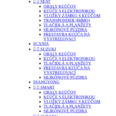


SEAT
OBALY KĽÚČOV
KĽÚČE S ELEKTRONIKOU
VLOŽKY ZÁMKU S KĽÚČOM
TRANSPONDER (IMMO)
TLAČIDLÁ A PLANŽETY
SILIKÓNOVÉ PÚZDRA
PRESTAVBA KĽÚČA NA
VYSTREĽOVACÍ
SCANIA


SUZUKI
OBALY KĽÚČOV
KĽÚČE S ELEKTRONIKOU
TLAČIDLÁ A PLANŽETY
PRESTAVBA KĽÚČA NA
VYSTREĽOVACÍ
SILIKÓNOVÉ PÚZDRA
SSANGYONG


SMART
OBALY KĽÚČOV
KĽÚČE S ELEKTRONIKOU
VLOŽKY ZÁMKU S KĽÚČOM
TLAČIDLÁ A PLANŽETY
SILIKÓNOVÉ PÚZDRA