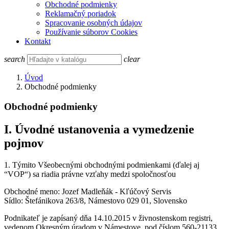
Obchodné podmienky
Reklamačný poriadok
Spracovanie osobných údajov
Používanie súborov Cookies
Kontakt
search
clear
Úvod
Obchodné podmienky
Obchodné podmienky
I. Úvodné ustanovenia a vymedzenie
pojmov
1. Týmito Všeobecnými obchodnými podmienkami (ďalej aj
“VOP“) sa riadia právne vzťahy medzi spoločnosťou
Obchodné meno: Jozef Madleňák - Kľúčový Servis
Sídlo: Štefánikova 263/8, Námestovo 029 01, Slovensko
Podnikateľ je zapísaný dňa 14.10.2015 v živnostenskom registri,
vedenom Okresným úradom v Námestove, pod číslom 560-21133.