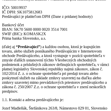
IČO: 50019937
IČ DPH: SK1075812683
Predávajúci je platiteľom DPH (Dane z pridanej hodnoty)
Bankový účet
IBAN: SK70 5600 0000 0020 3514 7001
SWIF (BIC): KOMASK2X
Prima banka Slovensko, a.s.
(ďalej aj
“Predávajúci”
) a každou osobou, ktorá je kupujúcim
tovaru, alebo služieb ponúkaného Predávajúcim v Internetovom
obchode Predávajúceho, a ktorá vystupuje v pozícii spotrebiteľa v
zmysle ďalších ustanovení týchto Všeobecných obchodných
podmienok a príslušných zákonov definujúcich spotrebiteľa, v rámci
platnej legislatívy Slovenskej republiky najmä zákonov, zákon č.
102/2014 Z. z. o ochrane spotrebiteľa pri predaji tovaru alebo
poskytnutí služieb na základe zmluvy uzavretej na diaľku alebo
zmluvy uzavretej mimo prevádzkových priestorov predávajúceho a
zákona č. 250/2007 Z.z. o ochrane spotrebiteľa v znení neskorších
predpisov.
1.1. Kontakt a adresa predávajúceho je:
Jozef Madleňák, Štefánikova 263/8, Námestovo 029 01, Slovensko