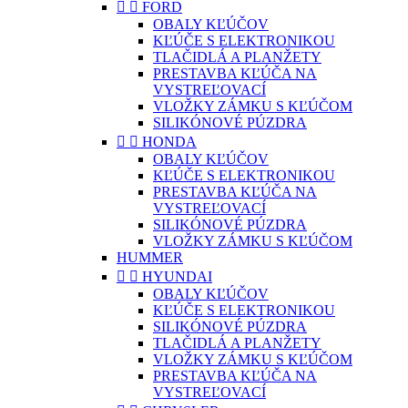


FORD
OBALY KĽÚČOV
KĽÚČE S ELEKTRONIKOU
TLAČIDLÁ A PLANŽETY
PRESTAVBA KĽÚČA NA
VYSTREĽOVACÍ
VLOŽKY ZÁMKU S KĽÚČOM
SILIKÓNOVÉ PÚZDRA


HONDA
OBALY KĽÚČOV
KĽÚČE S ELEKTRONIKOU
PRESTAVBA KĽÚČA NA
VYSTREĽOVACÍ
SILIKÓNOVÉ PÚZDRA
VLOŽKY ZÁMKU S KĽÚČOM
HUMMER


HYUNDAI
OBALY KĽÚČOV
KĽÚČE S ELEKTRONIKOU
SILIKÓNOVÉ PÚZDRA
TLAČIDLÁ A PLANŽETY
VLOŽKY ZÁMKU S KĽÚČOM
PRESTAVBA KĽÚČA NA
VYSTREĽOVACÍ