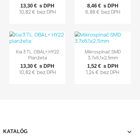
13,30 €
s DPH
8,46 €
s DPH
10,82 €
bez DPH
6,88 €
bez DPH
Rýchly náhľad
Rýchly náhľad


Kia 3 TL. OBAL+ HY22
Mikrospínač SMD
Planžeta
3,7x6,1x2,5mm
13,30 €
s DPH
1,52 €
s DPH
10,82 €
bez DPH
1,24 €
bez DPH

KATALÓG