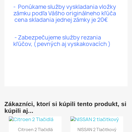
- Ponúkame služby vyskladania vložky
zámku podľa Vášho originálneho kľúča
cena skladania jednej zámky je 20€
- Zabezpečujeme služby rezania
kľúčov, ( pevných aj vyskakovacích )
Zákazníci, ktorí si kúpili tento produkt, si
kúpili aj...
Rýchly náhľad
Rýchly náhľad


Citroen 2 Tlačidlá
NISSAN 2 Tlačitkový