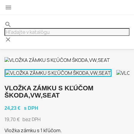

search
clear
VLOŽKA ZÁMKU S KĽÚČOM
ŠKODA,VW,SEAT
24,23 €
s DPH
19,70 €
bez DPH
Vložka zámku s 1 kľúčom
.