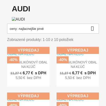
AUDI

ceny: najlacnejšie prvé
Zobrazené produkty: 1-10 z 10 položiek
VÝPREDAJ
VÝPREDAJ
-40%
-40%


Rýchly náhľad
Rýchly náhľad
AUDI SILIKÓNOVÝ OBAL
AUDI SILIKÓNOVÝ OBAL
NA KĽÚČ
NA KĽÚČ
6,77 €
s DPH
6,77 €
s DPH
11,27 €
11,27 €
5,50 €
bez DPH
5,50 €
bez DPH
VÝPREDAJ
VÝPREDAJ
-40%
-40%