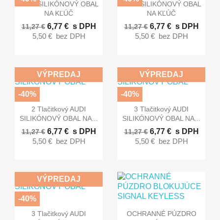


Rýchly náhľad
Rýchly náhľad
AUDI SILIKÓNOVÝ OBAL
AUDI SILIKÓNOVÝ OBAL
NA KĽÚČ
NA KĽÚČ
6,77 €
s DPH
6,77 €
s DPH
11,27 €
11,27 €
5,50 €
bez DPH
5,50 €
bez DPH
VÝPREDAJ
VÝPREDAJ
-40%
-40%


Rýchly náhľad
Rýchly náhľad
2 Tlačitkový AUDI
3 Tlačitkový AUDI
SILIKÓNOVÝ OBAL NA...
SILIKÓNOVÝ OBAL NA...
6,77 €
s DPH
6,77 €
s DPH
11,27 €
11,27 €
5,50 €
bez DPH
5,50 €
bez DPH
VÝPREDAJ
-40%


Rýchly náhľad
Rýchly náhľad
3 Tlačitkový AUDI
OCHRANNÉ PÚZDRO