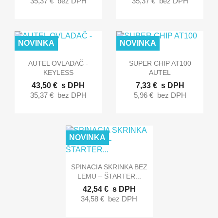
35,37 €
bez DPH
35,37 €
bez DPH
NOVINKA
NOVINKA


Rýchly náhľad
Rýchly náhľad
AUTEL OVLADAČ -
SUPER CHIP AT100
KEYLESS
AUTEL
43,50 €
s DPH
7,33 €
s DPH
35,37 €
bez DPH
5,96 €
bez DPH
NOVINKA

Rýchly náhľad
SPINACIA SKRINKA BEZ
LEMU – ŠTARTER...
42,54 €
s DPH
34,58 €
bez DPH