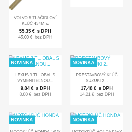

Rýchly náhľad
VOLVO 5 TLAČIDLOVÍ
KĽÚČ 434Mhz
55,35 €
s DPH
45,00 €
bez DPH
NOVINKA
NOVINKA


Rýchly náhľad
Rýchly náhľad
LEXUS 3 TL. OBAL S
PRESTAVBOVÝ KĽÚČ
VYMENITEĽNOU...
SUZUKI 2...
9,84 €
s DPH
17,48 €
s DPH
8,00 €
bez DPH
14,21 €
bez DPH
NOVINKA
NOVINKA


Rýchly náhľad
Rýchly náhľad
MOTOKĽÚČ HONDA ĽAVY
MOTOKĽÚČ HONDA ĽAVY