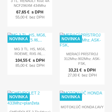
3 TL. RENAULT Kľúč 4A
NCF296XM 434Mhz
67,65 €
s DPH
55,00 €
bez DPH
NOVINKA
NOVINKA

Rýchly náhľad
MG 3 TL. HS, MG6,

Rýchly náhľad
ROEWE, RX5 /I6,...
MERACÍ PRÍSTROJ
312Mhz-902Mhz. ASK-
104,55 €
s DPH
FSK,
85,00 €
bez DPH
33,21 €
s DPH
27,00 €
bez DPH
NOVINKA
NOVINKA

Rýchly náhľad
MOTOKĽÚČ HONDA ĽAVY

Rýchly náhľad