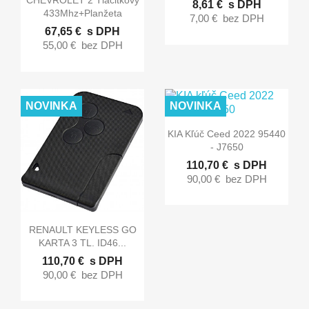
CHEVROLET 2 Tlačitkový
8,61 €
s DPH
433Mhz+planžeta
7,00 €
bez DPH
67,65 €
s DPH
55,00 €
bez DPH
NOVINKA
NOVINKA

Rýchly náhľad
KIA Kľúč Ceed 2022 95440
- J7650
110,70 €
s DPH
90,00 €
bez DPH

Rýchly náhľad
RENAULT KEYLESS GO
KARTA 3 TL. ID46...
110,70 €
s DPH
90,00 €
bez DPH