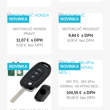
NOVINKA
NOVINKA


Rýchly náhľad
Rýchly náhľad
MOTOKĽÚČ HONDA
MOTOKĽÚČ PEUGEOT
PRAVÝ
9,84 €
s DPH
11,07 €
s DPH
8,00 €
bez DPH
9,00 €
bez DPH
NOVINKA
NOVINKA

Rýchly náhľad
MG 3TL. MG 6Pro
433MHz: 4A HITAG AES-...
104,55 €
s DPH
85,00 €
bez DPH

Rýchly náhľad