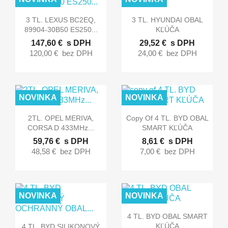


Rýchly náhľad
Rýchly náhľad
3 TL. LEXUS BC2EQ,
3 TL. HYUNDAI OBAL
89904-30B50 ES250...
KĽÚČA
147,60 €
s DPH
29,52 €
s DPH
120,00 €
bez DPH
24,00 €
bez DPH
NOVINKA
NOVINKA


Rýchly náhľad
Rýchly náhľad
2TL. OPEL MERIVA,
Copy Of 4 TL. BYD OBAL
CORSA D 433MHz...
SMART KĽÚČA
59,76 €
s DPH
8,61 €
s DPH
48,58 €
bez DPH
7,00 €
bez DPH
NOVINKA
NOVINKA

Rýchly náhľad
4 TL. BYD OBAL SMART

Rýchly náhľad
KĽÚČA
4 TL. BYD SILIKONOVÝ