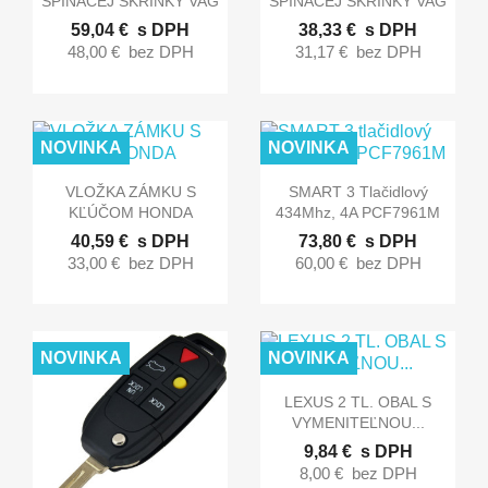
SPÍNACEJ SKRINKY VAG
SPÍNACEJ SKRINKY VAG
59,04 €
s DPH
38,33 €
s DPH
48,00 €
bez DPH
31,17 €
bez DPH
NOVINKA
NOVINKA


Rýchly náhľad
Rýchly náhľad
VLOŽKA ZÁMKU S
SMART 3 Tlačidlový
KĽÚČOM HONDA
434Mhz, 4A PCF7961M
40,59 €
s DPH
73,80 €
s DPH
33,00 €
bez DPH
60,00 €
bez DPH
NOVINKA
NOVINKA

Rýchly náhľad
LEXUS 2 TL. OBAL S
VYMENITEĽNOU...
9,84 €
s DPH
8,00 €
bez DPH