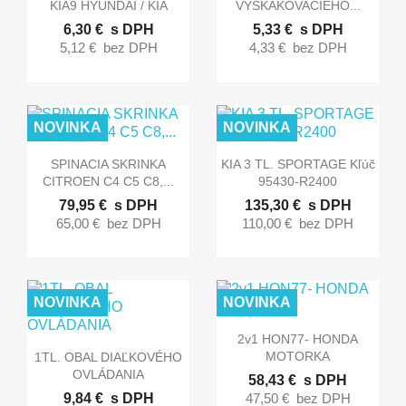
KIA9 HYUNDAI / KIA
VYSKAKOVACIEHO...
6,30 €
s DPH
5,33 €
s DPH
5,12 €
bez DPH
4,33 €
bez DPH
NOVINKA
NOVINKA


Rýchly náhľad
Rýchly náhľad
SPINACIA SKRINKA
KIA 3 TL. SPORTAGE Kľúč
CITROEN C4 C5 C8,...
95430-R2400
79,95 €
s DPH
135,30 €
s DPH
65,00 €
bez DPH
110,00 €
bez DPH
NOVINKA
NOVINKA

Rýchly náhľad
2v1 HON77- HONDA

Rýchly náhľad
MOTORKA
1TL. OBAL DIAĽKOVÉHO
OVLÁDANIA
58,43 €
s DPH
9,84 €
s DPH
47,50 €
bez DPH