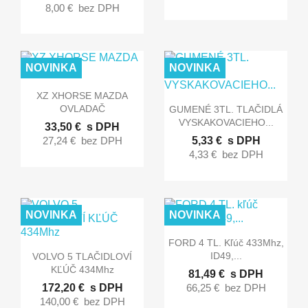
8,00 €
bez DPH
NOVINKA
NOVINKA

Rýchly náhľad
XZ XHORSE MAZDA

Rýchly náhľad
OVLADAČ
GUMENÉ 3TL. TLAČIDLÁ
VYSKAKOVACIEHO...
33,50 €
s DPH
27,24 €
bez DPH
5,33 €
s DPH
4,33 €
bez DPH
NOVINKA
NOVINKA

Rýchly náhľad
FORD 4 TL. Kľúč 433Mhz,

Rýchly náhľad
ID49,...
VOLVO 5 TLAČIDLOVÍ
KĽÚČ 434Mhz
81,49 €
s DPH
172,20 €
s DPH
66,25 €
bez DPH
140,00 €
bez DPH