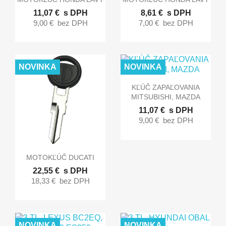
11,07 €
s DPH
8,61 €
s DPH
9,00 €
bez DPH
7,00 €
bez DPH
NOVINKA
NOVINKA

Rýchly náhľad
KĽÚČ ZAPAĽOVANIA
MITSUBISHI, MAZDA
11,07 €
s DPH
9,00 €
bez DPH

Rýchly náhľad
MOTOKĽÚČ DUCATI
22,55 €
s DPH
18,33 €
bez DPH
NOVINKA
NOVINKA