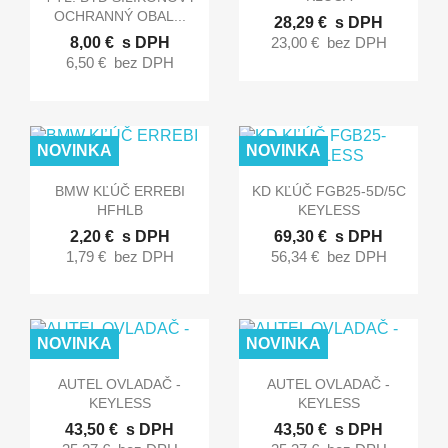
OCHRANNÝ OBAL...
28,29 €
s DPH
8,00 €
s DPH
23,00 €
bez DPH
6,50 €
bez DPH
NOVINKA
NOVINKA


Rýchly náhľad
Rýchly náhľad
BMW KĽÚČ ERREBI
KD KĽÚČ FGB25-5D/5C
HFHLB
KEYLESS
2,20 €
s DPH
69,30 €
s DPH
1,79 €
bez DPH
56,34 €
bez DPH
NOVINKA
NOVINKA


Rýchly náhľad
Rýchly náhľad
AUTEL OVLADAČ -
AUTEL OVLADAČ -
KEYLESS
KEYLESS
43,50 €
s DPH
43,50 €
s DPH