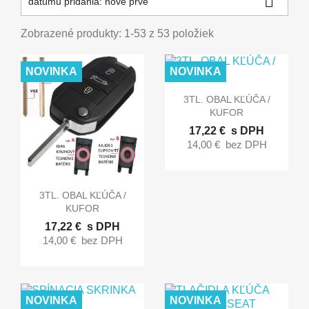

dátumu pridania: nové prvé
Zobrazené produkty: 1-53 z 53 položiek
NOVINKA
NOVINKA

Rýchly náhľad
3TL. OBAL KĽÚČA /
KUFOR
17,22 €
s DPH
14,00 €
bez DPH

Rýchly náhľad
3TL. OBAL KĽÚČA /
KUFOR
17,22 €
s DPH
14,00 €
bez DPH
NOVINKA
NOVINKA