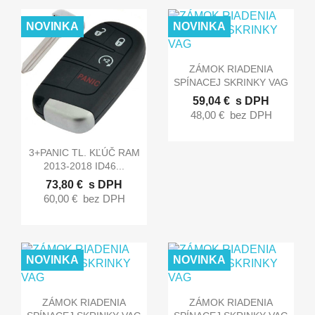
NOVINKA
NOVINKA

Rýchly náhľad
ZÁMOK RIADENIA
SPÍNACEJ SKRINKY VAG
59,04 €
s DPH
48,00 €
bez DPH

Rýchly náhľad
3+PANIC TL. KĽÚČ RAM
2013-2018 ID46...
73,80 €
s DPH
60,00 €
bez DPH
NOVINKA
NOVINKA


Rýchly náhľad
Rýchly náhľad
ZÁMOK RIADENIA
ZÁMOK RIADENIA