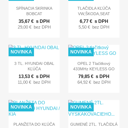


Rýchly náhľad
Rýchly náhľad
SPÍNACIA SKRINKA
TLAČIDLA KĽÚČA
BOBCAT
VW,ŠKODA,SEAT
35,67 €
s DPH
6,77 €
s DPH
29,00 €
bez DPH
5,50 €
bez DPH
NOVINKA
NOVINKA


Rýchly náhľad
Rýchly náhľad
3 TL. HYUNDAI OBAL
OPEL 2 Tlačitkový
KĽÚČA
433MHz KEYLESS GO
13,53 €
s DPH
79,85 €
s DPH
11,00 €
bez DPH
64,92 €
bez DPH
NOVINKA
NOVINKA


Rýchly náhľad
Rýchly náhľad
PLANŽETA DO KĽÚČA
GUMENÉ 2TL. TLAČIDLÁ