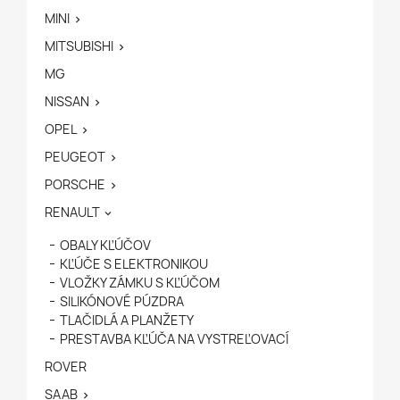
MINI

MITSUBISHI

MG
NISSAN

OPEL

PEUGEOT

PORSCHE

RENAULT

OBALY KĽÚČOV
KĽÚČE S ELEKTRONIKOU
VLOŽKY ZÁMKU S KĽÚČOM
SILIKÓNOVÉ PÚZDRA
TLAČIDLÁ A PLANŽETY
PRESTAVBA KĽÚČA NA VYSTREĽOVACÍ
ROVER
SAAB
