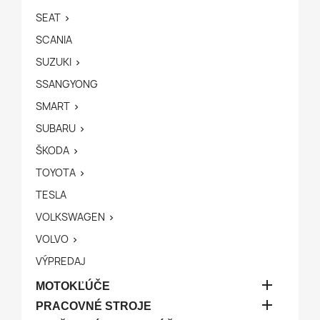
SEAT

SCANIA
SUZUKI

SSANGYONG
SMART

SUBARU

ŠKODA

TOYOTA

TESLA
VOLKSWAGEN

VOLVO

VÝPREDAJ

MOTOKĽÚČE

PRACOVNÉ STROJE