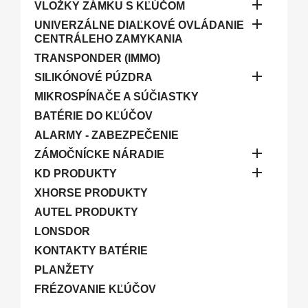

VLOŽKY ZÁMKU S KĽÚČOM

UNIVERZÁLNE DIAĽKOVÉ OVLÁDANIE
CENTRÁLEHO ZAMYKANIA
TRANSPONDER (IMMO)

SILIKÓNOVÉ PÚZDRA
MIKROSPÍNAČE A SÚČIASTKY
BATÉRIE DO KĽÚČOV
ALARMY - ZABEZPEČENIE

ZÁMOČNÍCKE NÁRADIE

KD PRODUKTY
XHORSE PRODUKTY
AUTEL PRODUKTY
LONSDOR
KONTAKTY BATÉRIE
PLANŽETY
FRÉZOVANIE KĽÚČOV