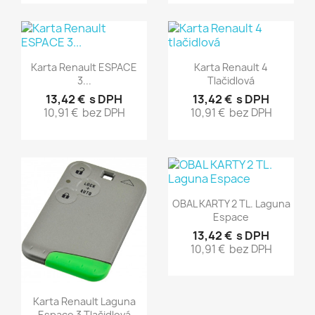
Rýchly náhľad
Rýchly náhľad


Karta Renault ESPACE
Karta Renault 4
3...
Tlačidlová
13,42 €
s DPH
13,42 €
s DPH
10,91 €
bez DPH
10,91 €
bez DPH
Rýchly náhľad

OBAL KARTY 2 TL. Laguna
Espace
13,42 €
s DPH
10,91 €
bez DPH
Rýchly náhľad

Karta Renault Laguna
Espace 3 Tlačidlová