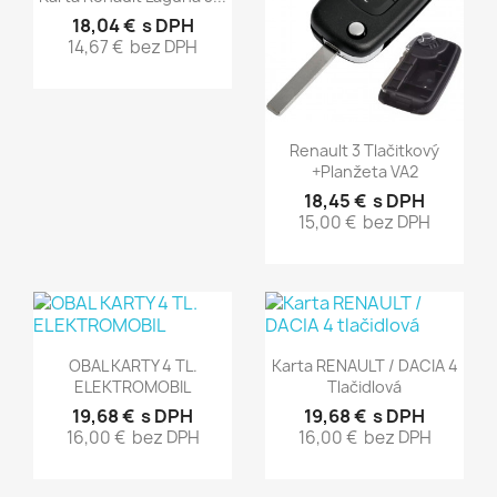
18,04 €
s DPH
14,67 €
bez DPH
Rýchly náhľad

Renault 3 Tlačitkový
+planžeta VA2
18,45 €
s DPH
15,00 €
bez DPH
Rýchly náhľad
Rýchly náhľad


OBAL KARTY 4 TL.
Karta RENAULT / DACIA 4
ELEKTROMOBIL
Tlačidlová
19,68 €
s DPH
19,68 €
s DPH
16,00 €
bez DPH
16,00 €
bez DPH