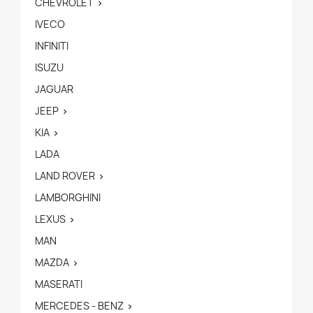
CHEVROLET

IVECO
INFINITI
ISUZU
JAGUAR
JEEP

KIA

LADA
LAND ROVER

LAMBORGHINI
LEXUS

MAN
MAZDA

MASERATI
MERCEDES - BENZ
