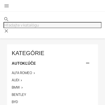

search
clear
KATEGÓRIE

AUTOKĽÚČE
ALFA ROMEO

AUDI

BMW

BENTLEY
BYD