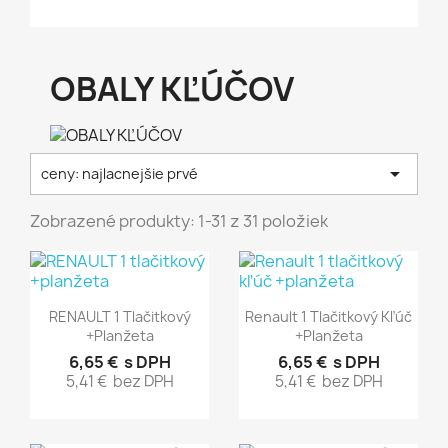
OBALY KĽÚČOV

ceny: najlacnejšie prvé
Zobrazené produkty: 1-31 z 31 položiek
Rýchly náhľad
Rýchly náhľad


RENAULT 1 Tlačitkový
Renault 1 Tlačitkový Kľúč
+planžeta
+planžeta
6,65 €
s DPH
6,65 €
s DPH
5,41 €
bez DPH
5,41 €
bez DPH