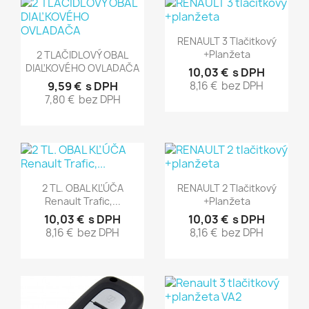
Rýchly náhľad

RENAULT 3 Tlačitkový
Rýchly náhľad

+planžeta
2 TLAČIDLOVÝ OBAL
DIAĽKOVÉHO OVLADAČA
10,03 €
s DPH
9,59 €
s DPH
8,16 €
bez DPH
7,80 €
bez DPH
Rýchly náhľad
Rýchly náhľad


2 TL. OBAL KĽÚČA
RENAULT 2 Tlačitkový
Renault Trafic,...
+planžeta
10,03 €
s DPH
10,03 €
s DPH
8,16 €
bez DPH
8,16 €
bez DPH