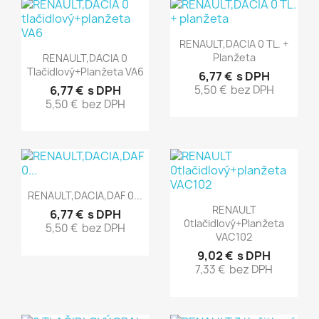
Rýchly náhľad

RENAULT,DACIA 0 TL. +
Rýchly náhľad

Planžeta
RENAULT,DACIA 0
Tlačidlový+planžeta VA6
6,77 €
s DPH
6,77 €
s DPH
5,50 €
bez DPH
5,50 €
bez DPH
Rýchly náhľad

RENAULT,DACIA,DAF 0...
Rýchly náhľad

RENAULT
6,77 €
s DPH
0tlačidlový+planžeta
5,50 €
bez DPH
VAC102
9,02 €
s DPH
7,33 €
bez DPH