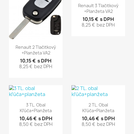
Rýchly náhľad

Renault 3 Tlačitkový
+planžeta VA2
10,15 €
s DPH
8,25 €
bez DPH
Rýchly náhľad

Renault 2 Tlačitkový
+planžeta VA2
10,15 €
s DPH
8,25 €
bez DPH
Rýchly náhľad
Rýchly náhľad


3 TL. Obal
2 TL. Obal
Kľúča+planžeta
Kľúča+planžeta
10,46 €
s DPH
10,46 €
s DPH
8,50 €
bez DPH
8,50 €
bez DPH