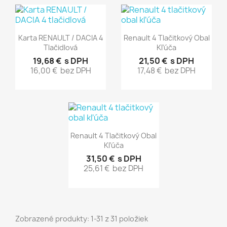
Rýchly náhľad
Rýchly náhľad


Karta RENAULT / DACIA 4
Renault 4 Tlačitkový Obal
Tlačidlová
Kľúča
19,68 €
s DPH
21,50 €
s DPH
16,00 €
bez DPH
17,48 €
bez DPH
Rýchly náhľad

Renault 4 Tlačitkový Obal
Kľúča
31,50 €
s DPH
25,61 €
bez DPH
Zobrazené produkty: 1-31 z 31 položiek