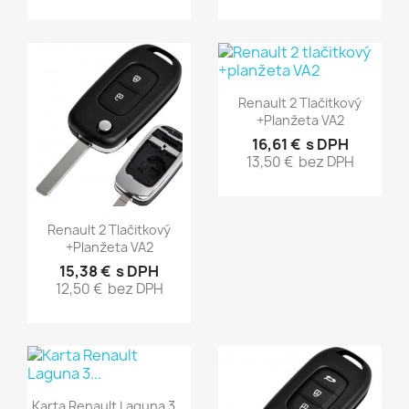
Rýchly náhľad

Renault 2 Tlačitkový
+planžeta VA2
16,61 €
s DPH
13,50 €
bez DPH
Rýchly náhľad

Renault 2 Tlačitkový
+planžeta VA2
15,38 €
s DPH
12,50 €
bez DPH
Rýchly náhľad

Karta Renault Laguna 3...