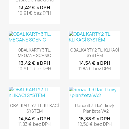
13,42 €
s DPH
10,91 €
bez DPH
Rýchly náhľad
Rýchly náhľad


OBAL KARTY 3 TL.
OBAL KARTY 2 TL. KLIKACÍ
MEGANE SCENIC
SYSTÉM
13,42 €
s DPH
14,54 €
s DPH
10,91 €
bez DPH
11,83 €
bez DPH
Rýchly náhľad
Rýchly náhľad


OBAL KARTY 3 TL. KLIKACÍ
Renault 3 Tlačitkový
SYSTÉM
+planžeta VA2
14,54 €
s DPH
15,38 €
s DPH
11,83 €
bez DPH
12,50 €
bez DPH