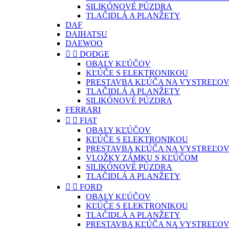
SILIKÓNOVÉ PÚZDRA
TLAČIDLÁ A PLANŽETY
DAF
DAIHATSU
DAEWOO


DODGE
OBALY KĽÚČOV
KĽÚČE S ELEKTRONIKOU
PRESTAVBA KĽÚČA NA VYSTREĽOV
TLAČIDLÁ A PLANŽETY
SILIKÓNOVÉ PÚZDRA
FERRARI


FIAT
OBALY KĽÚČOV
KĽÚČE S ELEKTRONIKOU
PRESTAVBA KĽÚČA NA VYSTREĽOV
VLOŽKY ZÁMKU S KĽÚČOM
SILIKÓNOVÉ PÚZDRA
TLAČIDLÁ A PLANŽETY


FORD
OBALY KĽÚČOV
KĽÚČE S ELEKTRONIKOU
TLAČIDLÁ A PLANŽETY
PRESTAVBA KĽÚČA NA VYSTREĽOV