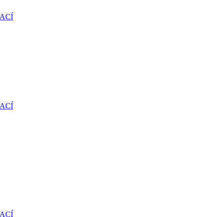
ACÍ
ACÍ
ACÍ