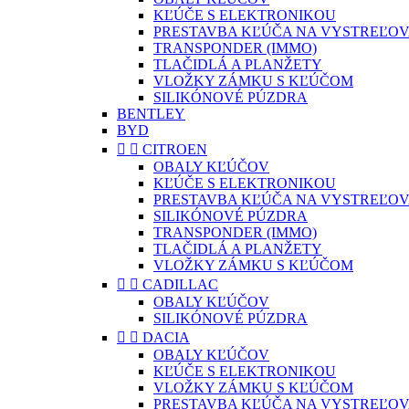
KĽÚČE S ELEKTRONIKOU
PRESTAVBA KĽÚČA NA VYSTREĽOV
TRANSPONDER (IMMO)
TLAČIDLÁ A PLANŽETY
VLOŽKY ZÁMKU S KĽÚČOM
SILIKÓNOVÉ PÚZDRA
BENTLEY
BYD


CITROEN
OBALY KĽÚČOV
KĽÚČE S ELEKTRONIKOU
PRESTAVBA KĽÚČA NA VYSTREĽOV
SILIKÓNOVÉ PÚZDRA
TRANSPONDER (IMMO)
TLAČIDLÁ A PLANŽETY
VLOŽKY ZÁMKU S KĽÚČOM


CADILLAC
OBALY KĽÚČOV
SILIKÓNOVÉ PÚZDRA


DACIA
OBALY KĽÚČOV
KĽÚČE S ELEKTRONIKOU
VLOŽKY ZÁMKU S KĽÚČOM
PRESTAVBA KĽÚČA NA VYSTREĽOV