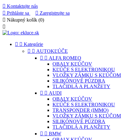

Kontaktujte nás

Prihláste sa

Zaregistrujte sa

Nákupný košík
(0)



Kategórie


AUTOKĽÚČE


ALFA ROMEO
OBALY KĽÚČOV
KĽÚČE S ELEKTRONIKOU
VLOŽKY ZÁMKU S KĽÚČOM
SILIKÓNOVÉ PÚZDRA
TLAČIDLÁ A PLANŽETY


AUDI
OBALY KĽÚČOV
KĽÚČE S ELEKTRONIKOU
TRANSPONDER (IMMO)
VLOŽKY ZÁMKU S KĽÚČOM
SILIKÓNOVÉ PÚZDRA
TLAČIDLÁ A PLANŽETY


BMW
OBALY KĽÚČOV