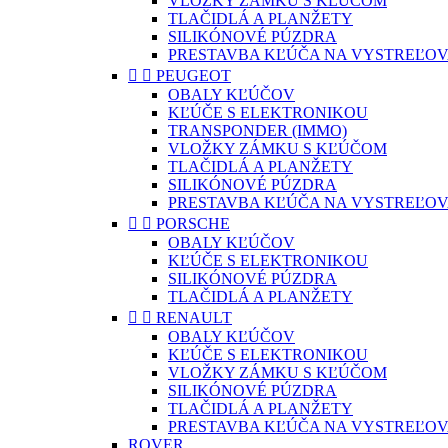
VLOŽKY ZÁMKU S KĽÚČOM
TLAČIDLÁ A PLANŽETY
SILIKÓNOVÉ PÚZDRA
PRESTAVBA KĽÚČA NA VYSTREĽOV


PEUGEOT
OBALY KĽÚČOV
KĽÚČE S ELEKTRONIKOU
TRANSPONDER (IMMO)
VLOŽKY ZÁMKU S KĽÚČOM
TLAČIDLÁ A PLANŽETY
SILIKÓNOVÉ PÚZDRA
PRESTAVBA KĽÚČA NA VYSTREĽOV


PORSCHE
OBALY KĽÚČOV
KĽÚČE S ELEKTRONIKOU
SILIKÓNOVÉ PÚZDRA
TLAČIDLÁ A PLANŽETY


RENAULT
OBALY KĽÚČOV
KĽÚČE S ELEKTRONIKOU
VLOŽKY ZÁMKU S KĽÚČOM
SILIKÓNOVÉ PÚZDRA
TLAČIDLÁ A PLANŽETY
PRESTAVBA KĽÚČA NA VYSTREĽOV
ROVER