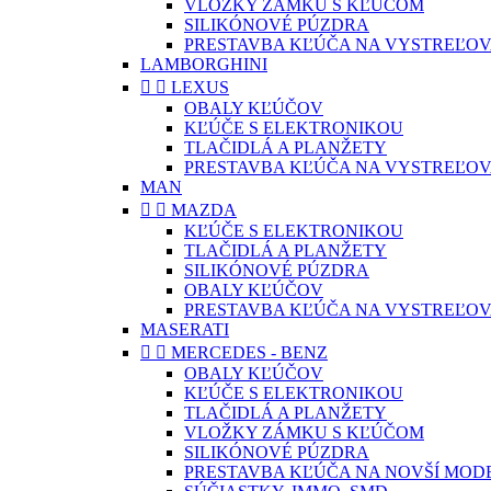
VLOŽKY ZÁMKU S KĽÚČOM
SILIKÓNOVÉ PÚZDRA
PRESTAVBA KĽÚČA NA VYSTREĽOV
LAMBORGHINI


LEXUS
OBALY KĽÚČOV
KĽÚČE S ELEKTRONIKOU
TLAČIDLÁ A PLANŽETY
PRESTAVBA KĽÚČA NA VYSTREĽOV
MAN


MAZDA
KĽÚČE S ELEKTRONIKOU
TLAČIDLÁ A PLANŽETY
SILIKÓNOVÉ PÚZDRA
OBALY KĽÚČOV
PRESTAVBA KĽÚČA NA VYSTREĽOV
MASERATI


MERCEDES - BENZ
OBALY KĽÚČOV
KĽÚČE S ELEKTRONIKOU
TLAČIDLÁ A PLANŽETY
VLOŽKY ZÁMKU S KĽÚČOM
SILIKÓNOVÉ PÚZDRA
PRESTAVBA KĽÚČA NA NOVŠÍ MOD