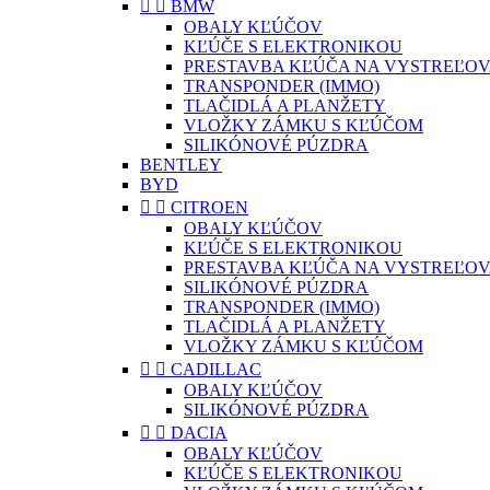


BMW
OBALY KĽÚČOV
KĽÚČE S ELEKTRONIKOU
PRESTAVBA KĽÚČA NA VYSTREĽOV
TRANSPONDER (IMMO)
TLAČIDLÁ A PLANŽETY
VLOŽKY ZÁMKU S KĽÚČOM
SILIKÓNOVÉ PÚZDRA
BENTLEY
BYD


CITROEN
OBALY KĽÚČOV
KĽÚČE S ELEKTRONIKOU
PRESTAVBA KĽÚČA NA VYSTREĽOV
SILIKÓNOVÉ PÚZDRA
TRANSPONDER (IMMO)
TLAČIDLÁ A PLANŽETY
VLOŽKY ZÁMKU S KĽÚČOM


CADILLAC
OBALY KĽÚČOV
SILIKÓNOVÉ PÚZDRA


DACIA
OBALY KĽÚČOV
KĽÚČE S ELEKTRONIKOU