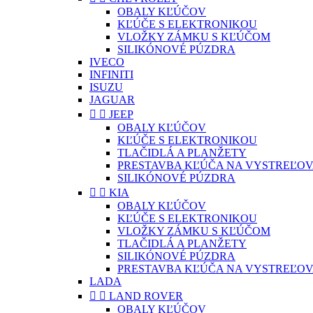
OBALY KĽÚČOV
KĽÚČE S ELEKTRONIKOU
VLOŽKY ZÁMKU S KĽÚČOM
SILIKÓNOVÉ PÚZDRA
IVECO
INFINITI
ISUZU
JAGUAR


JEEP
OBALY KĽÚČOV
KĽÚČE S ELEKTRONIKOU
TLAČIDLÁ A PLANŽETY
PRESTAVBA KĽÚČA NA VYSTREĽOV
SILIKÓNOVÉ PÚZDRA


KIA
OBALY KĽÚČOV
KĽÚČE S ELEKTRONIKOU
VLOŽKY ZÁMKU S KĽÚČOM
TLAČIDLÁ A PLANŽETY
SILIKÓNOVÉ PÚZDRA
PRESTAVBA KĽÚČA NA VYSTREĽOV
LADA


LAND ROVER
OBALY KĽÚČOV