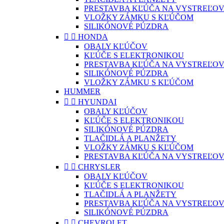
PRESTAVBA KĽÚČA NA VYSTREĽOV
VLOŽKY ZÁMKU S KĽÚČOM
SILIKÓNOVÉ PÚZDRA


HONDA
OBALY KĽÚČOV
KĽÚČE S ELEKTRONIKOU
PRESTAVBA KĽÚČA NA VYSTREĽOV
SILIKÓNOVÉ PÚZDRA
VLOŽKY ZÁMKU S KĽÚČOM
HUMMER


HYUNDAI
OBALY KĽÚČOV
KĽÚČE S ELEKTRONIKOU
SILIKÓNOVÉ PÚZDRA
TLAČIDLÁ A PLANŽETY
VLOŽKY ZÁMKU S KĽÚČOM
PRESTAVBA KĽÚČA NA VYSTREĽOV


CHRYSLER
OBALY KĽÚČOV
KĽÚČE S ELEKTRONIKOU
TLAČIDLÁ A PLANŽETY
PRESTAVBA KĽÚČA NA VYSTREĽOV
SILIKÓNOVÉ PÚZDRA


CHEVROLET