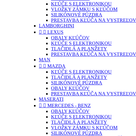
KĽÚČE S ELEKTRONIKOU
VLOŽKY ZÁMKU S KĽÚČOM
SILIKÓNOVÉ PÚZDRA
PRESTAVBA KĽÚČA NA VYSTREĽOV
LAMBORGHINI


LEXUS
OBALY KĽÚČOV
KĽÚČE S ELEKTRONIKOU
TLAČIDLÁ A PLANŽETY
PRESTAVBA KĽÚČA NA VYSTREĽOV
MAN


MAZDA
KĽÚČE S ELEKTRONIKOU
TLAČIDLÁ A PLANŽETY
SILIKÓNOVÉ PÚZDRA
OBALY KĽÚČOV
PRESTAVBA KĽÚČA NA VYSTREĽOV
MASERATI


MERCEDES - BENZ
OBALY KĽÚČOV
KĽÚČE S ELEKTRONIKOU
TLAČIDLÁ A PLANŽETY
VLOŽKY ZÁMKU S KĽÚČOM
SILIKÓNOVÉ PÚZDRA