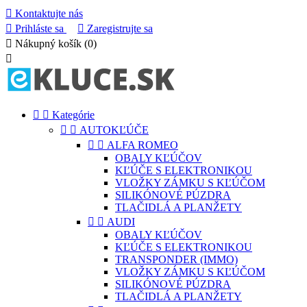

Kontaktujte nás

Prihláste sa

Zaregistrujte sa

Nákupný košík
(0)



Kategórie


AUTOKĽÚČE


ALFA ROMEO
OBALY KĽÚČOV
KĽÚČE S ELEKTRONIKOU
VLOŽKY ZÁMKU S KĽÚČOM
SILIKÓNOVÉ PÚZDRA
TLAČIDLÁ A PLANŽETY


AUDI
OBALY KĽÚČOV
KĽÚČE S ELEKTRONIKOU
TRANSPONDER (IMMO)
VLOŽKY ZÁMKU S KĽÚČOM
SILIKÓNOVÉ PÚZDRA
TLAČIDLÁ A PLANŽETY