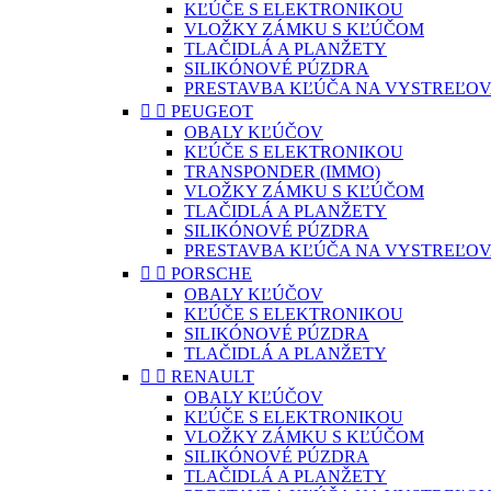
KĽÚČE S ELEKTRONIKOU
VLOŽKY ZÁMKU S KĽÚČOM
TLAČIDLÁ A PLANŽETY
SILIKÓNOVÉ PÚZDRA
PRESTAVBA KĽÚČA NA VYSTREĽOV


PEUGEOT
OBALY KĽÚČOV
KĽÚČE S ELEKTRONIKOU
TRANSPONDER (IMMO)
VLOŽKY ZÁMKU S KĽÚČOM
TLAČIDLÁ A PLANŽETY
SILIKÓNOVÉ PÚZDRA
PRESTAVBA KĽÚČA NA VYSTREĽOV


PORSCHE
OBALY KĽÚČOV
KĽÚČE S ELEKTRONIKOU
SILIKÓNOVÉ PÚZDRA
TLAČIDLÁ A PLANŽETY


RENAULT
OBALY KĽÚČOV
KĽÚČE S ELEKTRONIKOU
VLOŽKY ZÁMKU S KĽÚČOM
SILIKÓNOVÉ PÚZDRA
TLAČIDLÁ A PLANŽETY