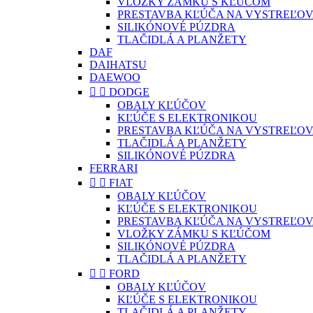
VLOŽKY ZÁMKU S KĽÚČOM
PRESTAVBA KĽÚČA NA VYSTREĽOV
SILIKÓNOVÉ PÚZDRA
TLAČIDLÁ A PLANŽETY
DAF
DAIHATSU
DAEWOO


DODGE
OBALY KĽÚČOV
KĽÚČE S ELEKTRONIKOU
PRESTAVBA KĽÚČA NA VYSTREĽOV
TLAČIDLÁ A PLANŽETY
SILIKÓNOVÉ PÚZDRA
FERRARI


FIAT
OBALY KĽÚČOV
KĽÚČE S ELEKTRONIKOU
PRESTAVBA KĽÚČA NA VYSTREĽOV
VLOŽKY ZÁMKU S KĽÚČOM
SILIKÓNOVÉ PÚZDRA
TLAČIDLÁ A PLANŽETY


FORD
OBALY KĽÚČOV
KĽÚČE S ELEKTRONIKOU
TLAČIDLÁ A PLANŽETY