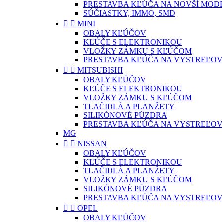
PRESTAVBA KĽÚČA NA NOVŠÍ MOD
SÚČIASTKY, IMMO, SMD


MINI
OBALY KĽÚČOV
KĽÚČE S ELEKTRONIKOU
VLOŽKY ZÁMKU S KĽÚČOM
PRESTAVBA KĽÚČA NA VYSTREĽOV


MITSUBISHI
OBALY KĽÚČOV
KĽÚČE S ELEKTRONIKOU
VLOŽKY ZÁMKU S KĽÚČOM
TLAČIDLÁ A PLANŽETY
SILIKÓNOVÉ PÚZDRA
PRESTAVBA KĽÚČA NA VYSTREĽOV
MG


NISSAN
OBALY KĽÚČOV
KĽÚČE S ELEKTRONIKOU
TLAČIDLÁ A PLANŽETY
VLOŽKY ZÁMKU S KĽÚČOM
SILIKÓNOVÉ PÚZDRA
PRESTAVBA KĽÚČA NA VYSTREĽOV


OPEL
OBALY KĽÚČOV