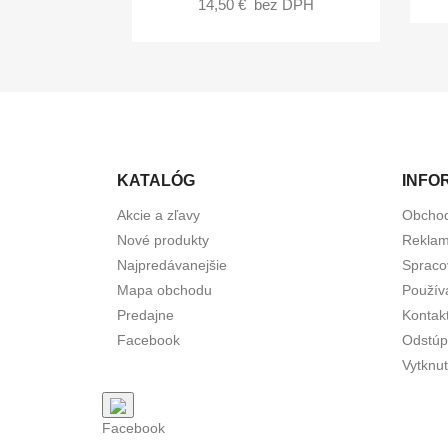
14,50 €
bez DPH
KATALÓG
INFO
Akcie a zľavy
Obcho
Nové produkty
Reklam
Najpredávanejšie
Spraco
Mapa obchodu
Použív
Predajne
Kontak
Facebook
Odstúp
Vytknut
Facebook