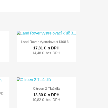

Rýchly náhľad
Land Rover Vystrelovací Kľúč 3...
17,81 €
s DPH
14,48 €
bez DPH

Rýchly náhľad
Citroen 2 Tlačidlá
VDI
13,30 €
s DPH
10,82 €
bez DPH