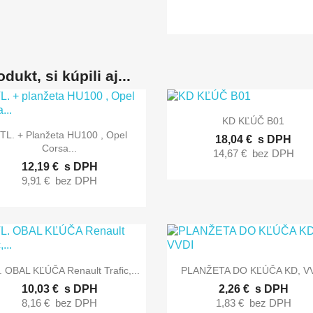
dukt, si kúpili aj...

Rýchly náhľad
KD KĽÚČ B01

Rýchly náhľad
 TL. + Planžeta HU100 , Opel
18,04 €
s DPH
Corsa...
14,67 €
bez DPH
12,19 €
s DPH
9,91 €
bez DPH


Rýchly náhľad
Rýchly náhľad
. OBAL KĽÚČA Renault Trafic,...
PLANŽETA DO KĽÚČA KD, V
10,03 €
s DPH
2,26 €
s DPH
8,16 €
bez DPH
1,83 €
bez DPH