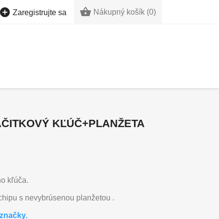


Nákupný košík
(0)
Zaregistrujte sa
AČITKOVÝ KĽÚČ+PLANŽETA
ho kľúča.
 chipu s nevybrúsenou planžetou .
značky.