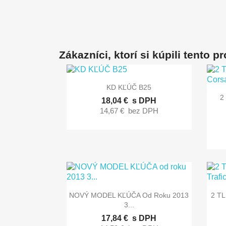
Zákazníci, ktorí si kúpili tento pro

Rýchly náhľad
KD KĽÚČ B25
2
18,04 €
s DPH
14,67 €
bez DPH

Rýchly náhľad
NOVÝ MODEL KĽÚČA Od Roku 2013
2 TL
3...
17,84 €
s DPH