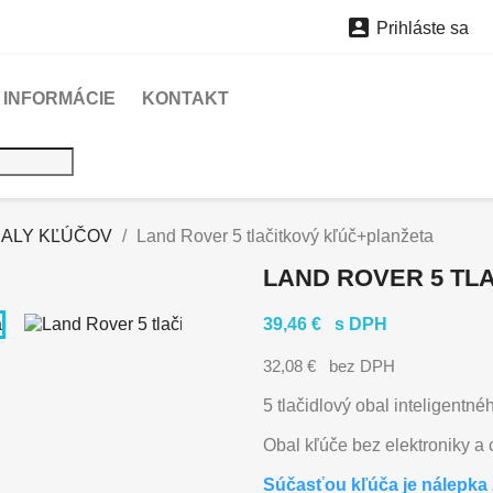

Prihláste sa
INFORMÁCIE
KONTAKT
ALY KĽÚČOV
Land Rover 5 tlačitkový kľúč+planžeta
LAND ROVER 5 TL
39,46 €
s DPH
32,08 €
bez DPH
5 tlačidlový obal inteligentné
Obal kľúče bez elektroniky a
Súčasťou kľúča je nálepka 