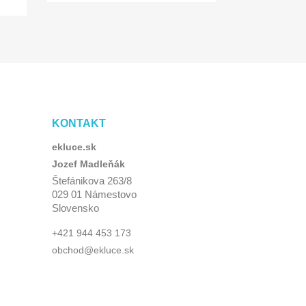
KONTAKT
ekluce.sk
Jozef Madleňák
Štefánikova 263/8
029 01 Námestovo
Slovensko
+421 944 453 173
obchod@ekluce.sk