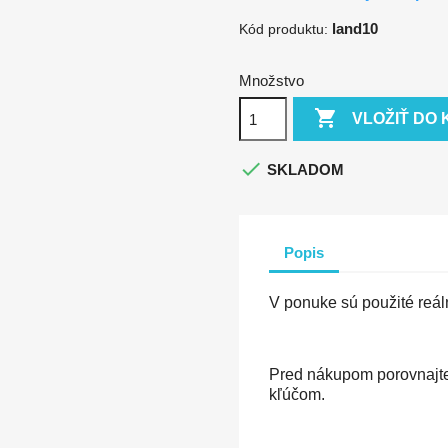
land10
Kód produktu:
Množstvo

VLOŽIŤ DO 

SKLADOM
Popis
V ponuke sú použité reáln
Pred nákupom porovnajte
kľúčom.