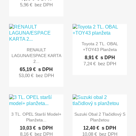
5,96 €
bez DPH

Rýchly náhľad
Toyota 2 TL. OBAL

Rýchly náhľad
+TOY43 Planžeta
RENAULT
LAGUNA/ESPACE KARTA
8,91 €
s DPH
2...
7,24 €
bez DPH
65,19 €
s DPH
53,00 €
bez DPH


Rýchly náhľad
Rýchly náhľad
3 TL. OPEL Starší Model+
Suzuki Obal 2 Tlačidlový S
Planžeta...
Planžetou
10,03 €
s DPH
12,40 €
s DPH
8,16 €
bez DPH
10,08 €
bez DPH