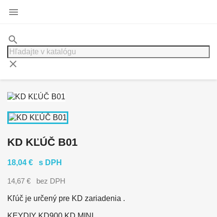

search
clear
KD KĽÚČ B01
18,04 €
s DPH
14,67 €
bez DPH
Kľúč je určený pre KD zariadenia .
KEYDIY KD900,KD MINI.....