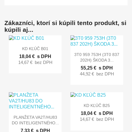
Zákazníci, ktorí si kúpili tento produkt, si
kúpili aj...

Rýchly náhľad
KD KĽÚČ B01

Rýchly náhľad
3T0 959 753H (3T0 837
18,04 €
s DPH
202H) ŠKODA 3...
14,67 €
bez DPH
55,25 €
s DPH
44,92 €
bez DPH

Rýchly náhľad
KD KĽÚČ B25
18,04 €
s DPH

Rýchly náhľad
PLANŽETA VA2T/HU83
14,67 €
bez DPH
DO INTELIGENTNÉHO...
7,33 €
s DPH