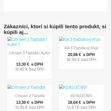
Zákazníci, ktorí si kúpili tento produkt, si
kúpili aj...
Rýchly náhľad

KIA 3 Tlačidlový Kľúč
Rýchly náhľad

Citroen 3 Tlačidlá ( Kufor
20,86 €
s DPH
)
16,96 €
bez DPH
13,30 €
s DPH
10,82 €
bez DPH
Rýchly náhľad
Rýchly náhľad


Citroen 2 Tlačidlá
KD KĽÚČ B01
13,30 €
s DPH
18,04 €
s DPH
10,82 €
bez DPH
14,67 €
bez DPH