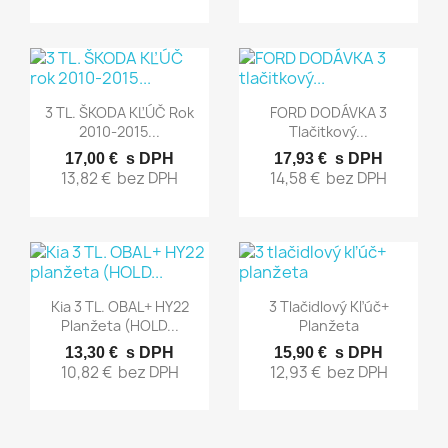
Rýchly náhľad
Rýchly náhľad


3 TL. ŠKODA KĽÚČ Rok
FORD DODÁVKA 3
2010-2015...
Tlačitkový...
17,00 €
s DPH
17,93 €
s DPH
13,82 €
bez DPH
14,58 €
bez DPH
Rýchly náhľad
Rýchly náhľad


Kia 3 TL. OBAL+ HY22
3 Tlačidlový Kľúč+
Planžeta (HOLD...
Planžeta
13,30 €
s DPH
15,90 €
s DPH
10,82 €
bez DPH
12,93 €
bez DPH