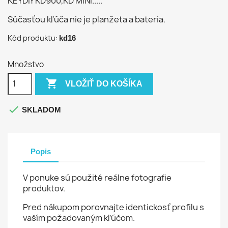
KEYDIY KD900,KD MINI.....
Súčasťou kľúča nie je planžeta a bateria.
Kód produktu:
kd16
Množstvo

VLOŽIŤ DO KOŠÍKA

SKLADOM
Popis
V ponuke sú použité reálne fotografie
produktov.
Pred nákupom porovnajte identickosť profilu s
vaším požadovaným kľúčom.