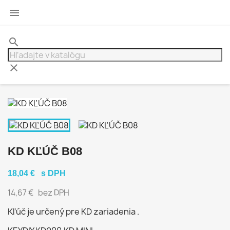

search
clear
KD KĽÚČ B08
18,04 €
s DPH
14,67 €
bez DPH
Kľúč je určený pre KD zariadenia .