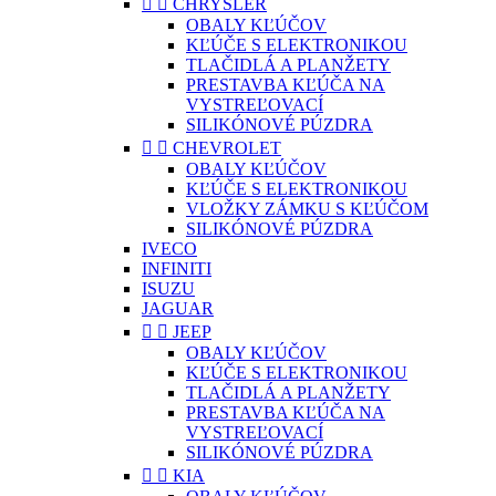


CHRYSLER
OBALY KĽÚČOV
KĽÚČE S ELEKTRONIKOU
TLAČIDLÁ A PLANŽETY
PRESTAVBA KĽÚČA NA
VYSTREĽOVACÍ
SILIKÓNOVÉ PÚZDRA


CHEVROLET
OBALY KĽÚČOV
KĽÚČE S ELEKTRONIKOU
VLOŽKY ZÁMKU S KĽÚČOM
SILIKÓNOVÉ PÚZDRA
IVECO
INFINITI
ISUZU
JAGUAR


JEEP
OBALY KĽÚČOV
KĽÚČE S ELEKTRONIKOU
TLAČIDLÁ A PLANŽETY
PRESTAVBA KĽÚČA NA
VYSTREĽOVACÍ
SILIKÓNOVÉ PÚZDRA


KIA