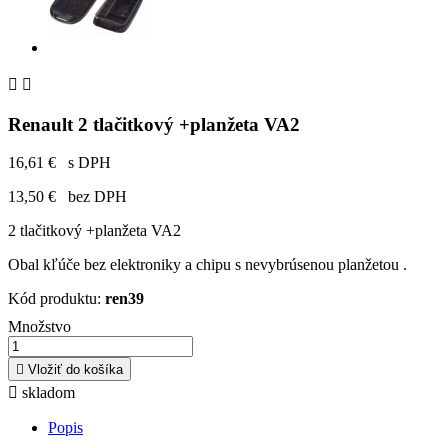


Renault 2 tlačitkový +planžeta VA2
16,61 €
s DPH
13,50 €
bez DPH
2 tlačitkový +planžeta VA2
Obal kľúče bez elektroniky a chipu s nevybrúsenou planžetou .
Kód produktu:
ren39
Množstvo

Vložiť do košíka

skladom
Popis