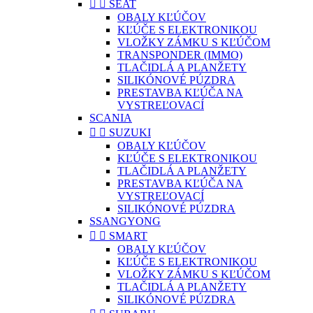


SEAT
OBALY KĽÚČOV
KĽÚČE S ELEKTRONIKOU
VLOŽKY ZÁMKU S KĽÚČOM
TRANSPONDER (IMMO)
TLAČIDLÁ A PLANŽETY
SILIKÓNOVÉ PÚZDRA
PRESTAVBA KĽÚČA NA
VYSTREĽOVACÍ
SCANIA


SUZUKI
OBALY KĽÚČOV
KĽÚČE S ELEKTRONIKOU
TLAČIDLÁ A PLANŽETY
PRESTAVBA KĽÚČA NA
VYSTREĽOVACÍ
SILIKÓNOVÉ PÚZDRA
SSANGYONG


SMART
OBALY KĽÚČOV
KĽÚČE S ELEKTRONIKOU
VLOŽKY ZÁMKU S KĽÚČOM
TLAČIDLÁ A PLANŽETY
SILIKÓNOVÉ PÚZDRA