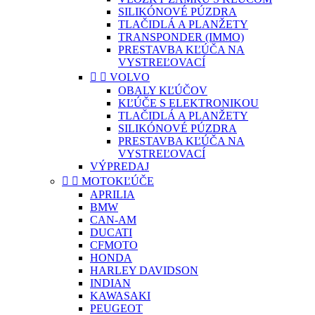
SILIKÓNOVÉ PÚZDRA
TLAČIDLÁ A PLANŽETY
TRANSPONDER (IMMO)
PRESTAVBA KĽÚČA NA
VYSTREĽOVACÍ


VOLVO
OBALY KĽÚČOV
KĽÚČE S ELEKTRONIKOU
TLAČIDLÁ A PLANŽETY
SILIKÓNOVÉ PÚZDRA
PRESTAVBA KĽÚČA NA
VYSTREĽOVACÍ
VÝPREDAJ


MOTOKĽÚČE
APRILIA
BMW
CAN-AM
DUCATI
CFMOTO
HONDA
HARLEY DAVIDSON
INDIAN
KAWASAKI
PEUGEOT