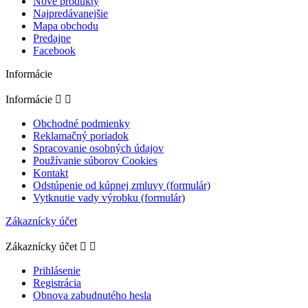
Nové produkty
Najpredávanejšie
Mapa obchodu
Predajne
Facebook
Informácie
Informácie


Obchodné podmienky
Reklamačný poriadok
Spracovanie osobných údajov
Používanie súborov Cookies
Kontakt
Odstúpenie od kúpnej zmluvy (formulár)
Vytknutie vady výrobku (formulár)
Zákaznícky účet
Zákaznícky účet


Prihlásenie
Registrácia
Obnova zabudnutého hesla