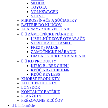
ŠKODA
TOYOTA
VOLKSWAGEN
VOLVO
MIKROSPÍNAČE A SÚČIASTKY
BATÉRIE DO KĽÚČOV
ALARMY - ZABEZPEČENIE


ZÁMOČNÍCKE NÁRADIE
LISHI -NÚDZOVÉ OTVÁRAČE
STAVÍTKA DO ZÁMKU
FRÉZY / PALCE
ZÁMOČNÍCKE NÁRADIE
DIAGNOSTICKÉ ZARIADENIA


KD PRODUKTY
KĽÚČ B - BEZ CHIPU
KĽÚČ NB - CHIP ID46
KĽÚČ KEYLESS
XHORSE PRODUKTY
AUTEL PRODUKTY
LONSDOR
KONTAKTY BATÉRIE
PLANŽETY
FRÉZOVANIE KĽÚČOV


Informácie