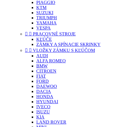
PIAGGIO
KTM
SUZUKI
TRIUMPH
YAMAHA
VESPA


PRACOVNÉ STROJE
KĽÚČE
ZÁMKY A SPÍNACIE SKRINKY


VLOŽKY ZÁMKU S KĽÚČOM
AUDI
ALFA ROMEO
BMW
CITROEN
FIAT
FORD
DAEWOO
DACIA
HONDA
HYUNDAI
IVECO
ISUZU
KIA
LAND ROVER