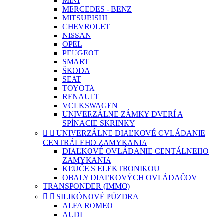
MINI
MERCEDES - BENZ
MITSUBISHI
CHEVROLET
NISSAN
OPEL
PEUGEOT
SMART
ŠKODA
SEAT
TOYOTA
RENAULT
VOLKSWAGEN
UNIVERZÁLNE ZÁMKY DVERÍ A
SPÍNACIE SKRINKY


UNIVERZÁLNE DIAĽKOVÉ OVLÁDANIE
CENTRÁLEHO ZAMYKANIA
DIAĽKOVÉ OVLÁDANIE CENTÁLNEHO
ZAMYKANIA
KĽÚČE S ELEKTRONIKOU
OBALY DIAĽKOVÝCH OVLÁDAČOV
TRANSPONDER (IMMO)


SILIKÓNOVÉ PÚZDRA
ALFA ROMEO
AUDI