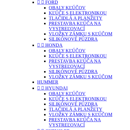


FORD
OBALY KĽÚČOV
KĽÚČE S ELEKTRONIKOU
TLAČIDLÁ A PLANŽETY
PRESTAVBA KĽÚČA NA
VYSTREĽOVACÍ
VLOŽKY ZÁMKU S KĽÚČOM
SILIKÓNOVÉ PÚZDRA


HONDA
OBALY KĽÚČOV
KĽÚČE S ELEKTRONIKOU
PRESTAVBA KĽÚČA NA
VYSTREĽOVACÍ
SILIKÓNOVÉ PÚZDRA
VLOŽKY ZÁMKU S KĽÚČOM
HUMMER


HYUNDAI
OBALY KĽÚČOV
KĽÚČE S ELEKTRONIKOU
SILIKÓNOVÉ PÚZDRA
TLAČIDLÁ A PLANŽETY
VLOŽKY ZÁMKU S KĽÚČOM
PRESTAVBA KĽÚČA NA
VYSTREĽOVACÍ