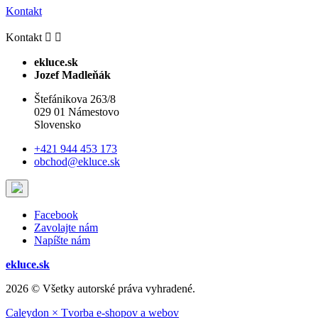
Kontakt
Kontakt


ekluce.sk
Jozef Madleňák
Štefánikova 263/8
029 01 Námestovo
Slovensko
+421 944 453 173
obchod@ekluce.sk
Facebook
Zavolajte nám
Napíšte nám
ekluce.sk
2026 © Všetky autorské práva vyhradené.
Caleydon × Tvorba e-shopov a webov