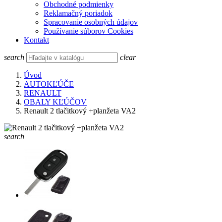
Obchodné podmienky
Reklamačný poriadok
Spracovanie osobných údajov
Používanie súborov Cookies
Kontakt
search
clear
Úvod
AUTOKĽÚČE
RENAULT
OBALY KĽÚČOV
Renault 2 tlačitkový +planžeta VA2
search