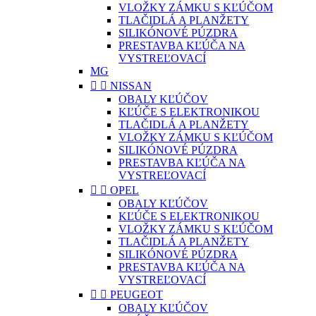
VLOŽKY ZÁMKU S KĽÚČOM
TLAČIDLÁ A PLANŽETY
SILIKÓNOVÉ PÚZDRA
PRESTAVBA KĽÚČA NA
VYSTREĽOVACÍ
MG


NISSAN
OBALY KĽÚČOV
KĽÚČE S ELEKTRONIKOU
TLAČIDLÁ A PLANŽETY
VLOŽKY ZÁMKU S KĽÚČOM
SILIKÓNOVÉ PÚZDRA
PRESTAVBA KĽÚČA NA
VYSTREĽOVACÍ


OPEL
OBALY KĽÚČOV
KĽÚČE S ELEKTRONIKOU
VLOŽKY ZÁMKU S KĽÚČOM
TLAČIDLÁ A PLANŽETY
SILIKÓNOVÉ PÚZDRA
PRESTAVBA KĽÚČA NA
VYSTREĽOVACÍ


PEUGEOT
OBALY KĽÚČOV