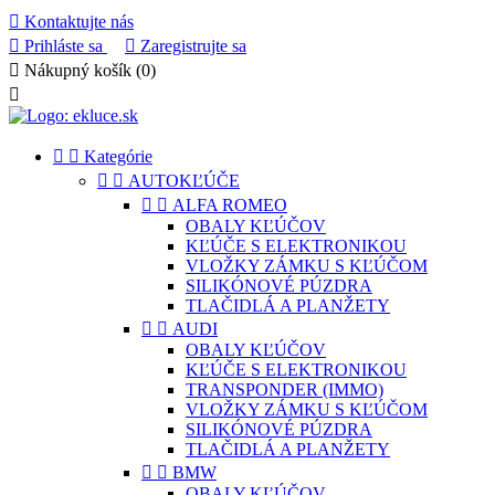

Kontaktujte nás

Prihláste sa

Zaregistrujte sa

Nákupný košík
(0)



Kategórie


AUTOKĽÚČE


ALFA ROMEO
OBALY KĽÚČOV
KĽÚČE S ELEKTRONIKOU
VLOŽKY ZÁMKU S KĽÚČOM
SILIKÓNOVÉ PÚZDRA
TLAČIDLÁ A PLANŽETY


AUDI
OBALY KĽÚČOV
KĽÚČE S ELEKTRONIKOU
TRANSPONDER (IMMO)
VLOŽKY ZÁMKU S KĽÚČOM
SILIKÓNOVÉ PÚZDRA
TLAČIDLÁ A PLANŽETY


BMW
OBALY KĽÚČOV