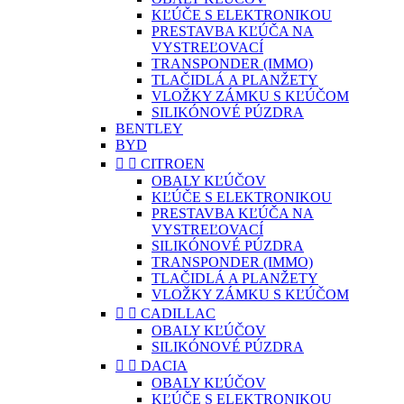
KĽÚČE S ELEKTRONIKOU
PRESTAVBA KĽÚČA NA
VYSTREĽOVACÍ
TRANSPONDER (IMMO)
TLAČIDLÁ A PLANŽETY
VLOŽKY ZÁMKU S KĽÚČOM
SILIKÓNOVÉ PÚZDRA
BENTLEY
BYD


CITROEN
OBALY KĽÚČOV
KĽÚČE S ELEKTRONIKOU
PRESTAVBA KĽÚČA NA
VYSTREĽOVACÍ
SILIKÓNOVÉ PÚZDRA
TRANSPONDER (IMMO)
TLAČIDLÁ A PLANŽETY
VLOŽKY ZÁMKU S KĽÚČOM


CADILLAC
OBALY KĽÚČOV
SILIKÓNOVÉ PÚZDRA


DACIA
OBALY KĽÚČOV
KĽÚČE S ELEKTRONIKOU