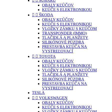


SUBARU
OBALY KĽÚČOV
KĽÚČE S ELEKTRONIKOU


ŠKODA
OBALY KĽÚČOV
KĽÚČE S ELEKTRONIKOU
VLOŽKY ZÁMKU S KĽÚČOM
TRANSPONDER (IMMO)
TLAČIDLÁ A PLANŽETY
SILIKÓNOVÉ PÚZDRA
PRESTAVBA KĽÚČA NA
VYSTREĽOVACÍ


TOYOTA
OBALY KĽÚČOV
KĽÚČE S ELEKTRONIKOU
VLOŽKY ZÁMKU S KĽÚČOM
TLAČIDLÁ A PLANŽETY
SILIKÓNOVÉ PÚZDRA
PRESTAVBA KĽÚČA NA
VYSTREĽOVACÍ
TESLA


VOLKSWAGEN
OBALY KĽÚČOV
KĽÚČE S ELEKTRONIKOU
VLOŽKY ZÁMKU S KĽÚČOM