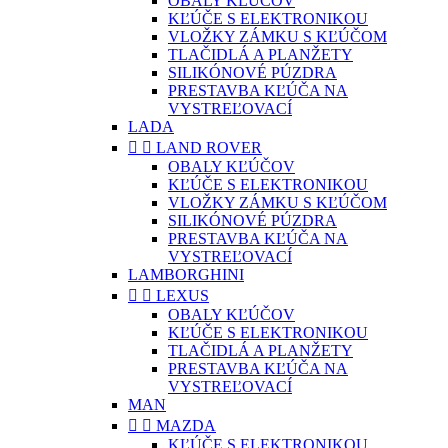
OBALY KĽÚČOV
KĽÚČE S ELEKTRONIKOU
VLOŽKY ZÁMKU S KĽÚČOM
TLAČIDLÁ A PLANŽETY
SILIKÓNOVÉ PÚZDRA
PRESTAVBA KĽÚČA NA
VYSTREĽOVACÍ
LADA


LAND ROVER
OBALY KĽÚČOV
KĽÚČE S ELEKTRONIKOU
VLOŽKY ZÁMKU S KĽÚČOM
SILIKÓNOVÉ PÚZDRA
PRESTAVBA KĽÚČA NA
VYSTREĽOVACÍ
LAMBORGHINI


LEXUS
OBALY KĽÚČOV
KĽÚČE S ELEKTRONIKOU
TLAČIDLÁ A PLANŽETY
PRESTAVBA KĽÚČA NA
VYSTREĽOVACÍ
MAN


MAZDA
KĽÚČE S ELEKTRONIKOU