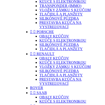
KĽÚČE S ELEKTRONIKOU
TRANSPONDER (IMMO)
VLOŽKY ZÁMKU S KĽÚČOM
TLAČIDLÁ A PLANŽETY
SILIKÓNOVÉ PÚZDRA
PRESTAVBA KĽÚČA NA
VYSTREĽOVACÍ


PORSCHE
OBALY KĽÚČOV
KĽÚČE S ELEKTRONIKOU
SILIKÓNOVÉ PÚZDRA
TLAČIDLÁ A PLANŽETY


RENAULT
OBALY KĽÚČOV
KĽÚČE S ELEKTRONIKOU
VLOŽKY ZÁMKU S KĽÚČOM
SILIKÓNOVÉ PÚZDRA
TLAČIDLÁ A PLANŽETY
PRESTAVBA KĽÚČA NA
VYSTREĽOVACÍ
ROVER


SAAB
OBALY KĽÚČOV
KĽÚČE S ELEKTRONIKOU