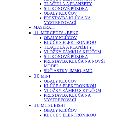
TLAČIDLÁ A PLANŽETY
SILIKÓNOVÉ PÚZDRA
OBALY KĽÚČOV
PRESTAVBA KĽÚČA NA
VYSTREĽOVACÍ
MASERATI


MERCEDES - BENZ
OBALY KĽÚČOV
KĽÚČE S ELEKTRONIKOU
TLAČIDLÁ A PLANŽETY
VLOŽKY ZÁMKU S KĽÚČOM
SILIKÓNOVÉ PÚZDRA
PRESTAVBA KĽÚČA NA NOVŠÍ
MODEL
SÚČIASTKY, IMMO, SMD


MINI
OBALY KĽÚČOV
KĽÚČE S ELEKTRONIKOU
VLOŽKY ZÁMKU S KĽÚČOM
PRESTAVBA KĽÚČA NA
VYSTREĽOVACÍ


MITSUBISHI
OBALY KĽÚČOV
KĽÚČE S ELEKTRONIKOU