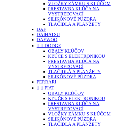
VLOŽKY ZÁMKU S KĽÚČOM
PRESTAVBA KĽÚČA NA
VYSTREĽOVACÍ
SILIKÓNOVÉ PÚZDRA
TLAČIDLÁ A PLANŽETY
DAF
DAIHATSU
DAEWOO


DODGE
OBALY KĽÚČOV
KĽÚČE S ELEKTRONIKOU
PRESTAVBA KĽÚČA NA
VYSTREĽOVACÍ
TLAČIDLÁ A PLANŽETY
SILIKÓNOVÉ PÚZDRA
FERRARI


FIAT
OBALY KĽÚČOV
KĽÚČE S ELEKTRONIKOU
PRESTAVBA KĽÚČA NA
VYSTREĽOVACÍ
VLOŽKY ZÁMKU S KĽÚČOM
SILIKÓNOVÉ PÚZDRA
TLAČIDLÁ A PLANŽETY