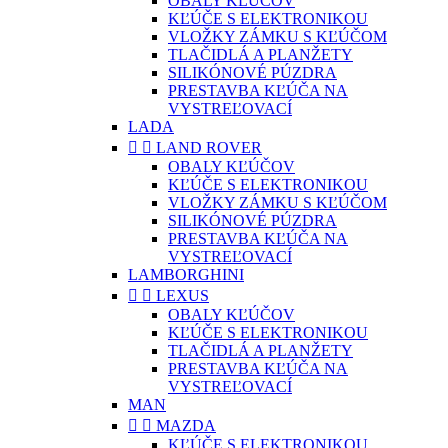
OBALY KĽÚČOV
KĽÚČE S ELEKTRONIKOU
VLOŽKY ZÁMKU S KĽÚČOM
TLAČIDLÁ A PLANŽETY
SILIKÓNOVÉ PÚZDRA
PRESTAVBA KĽÚČA NA
VYSTREĽOVACÍ
LADA


LAND ROVER
OBALY KĽÚČOV
KĽÚČE S ELEKTRONIKOU
VLOŽKY ZÁMKU S KĽÚČOM
SILIKÓNOVÉ PÚZDRA
PRESTAVBA KĽÚČA NA
VYSTREĽOVACÍ
LAMBORGHINI


LEXUS
OBALY KĽÚČOV
KĽÚČE S ELEKTRONIKOU
TLAČIDLÁ A PLANŽETY
PRESTAVBA KĽÚČA NA
VYSTREĽOVACÍ
MAN


MAZDA
KĽÚČE S ELEKTRONIKOU