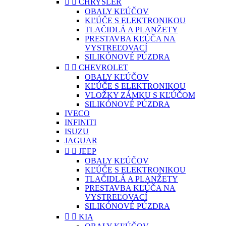


CHRYSLER
OBALY KĽÚČOV
KĽÚČE S ELEKTRONIKOU
TLAČIDLÁ A PLANŽETY
PRESTAVBA KĽÚČA NA
VYSTREĽOVACÍ
SILIKÓNOVÉ PÚZDRA


CHEVROLET
OBALY KĽÚČOV
KĽÚČE S ELEKTRONIKOU
VLOŽKY ZÁMKU S KĽÚČOM
SILIKÓNOVÉ PÚZDRA
IVECO
INFINITI
ISUZU
JAGUAR


JEEP
OBALY KĽÚČOV
KĽÚČE S ELEKTRONIKOU
TLAČIDLÁ A PLANŽETY
PRESTAVBA KĽÚČA NA
VYSTREĽOVACÍ
SILIKÓNOVÉ PÚZDRA


KIA