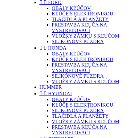


FORD
OBALY KĽÚČOV
KĽÚČE S ELEKTRONIKOU
TLAČIDLÁ A PLANŽETY
PRESTAVBA KĽÚČA NA
VYSTREĽOVACÍ
VLOŽKY ZÁMKU S KĽÚČOM
SILIKÓNOVÉ PÚZDRA


HONDA
OBALY KĽÚČOV
KĽÚČE S ELEKTRONIKOU
PRESTAVBA KĽÚČA NA
VYSTREĽOVACÍ
SILIKÓNOVÉ PÚZDRA
VLOŽKY ZÁMKU S KĽÚČOM
HUMMER


HYUNDAI
OBALY KĽÚČOV
KĽÚČE S ELEKTRONIKOU
SILIKÓNOVÉ PÚZDRA
TLAČIDLÁ A PLANŽETY
VLOŽKY ZÁMKU S KĽÚČOM
PRESTAVBA KĽÚČA NA
VYSTREĽOVACÍ