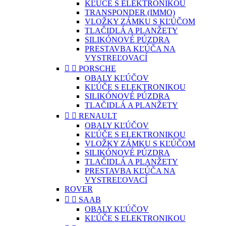
KĽÚČE S ELEKTRONIKOU
TRANSPONDER (IMMO)
VLOŽKY ZÁMKU S KĽÚČOM
TLAČIDLÁ A PLANŽETY
SILIKÓNOVÉ PÚZDRA
PRESTAVBA KĽÚČA NA
VYSTREĽOVACÍ


PORSCHE
OBALY KĽÚČOV
KĽÚČE S ELEKTRONIKOU
SILIKÓNOVÉ PÚZDRA
TLAČIDLÁ A PLANŽETY


RENAULT
OBALY KĽÚČOV
KĽÚČE S ELEKTRONIKOU
VLOŽKY ZÁMKU S KĽÚČOM
SILIKÓNOVÉ PÚZDRA
TLAČIDLÁ A PLANŽETY
PRESTAVBA KĽÚČA NA
VYSTREĽOVACÍ
ROVER


SAAB
OBALY KĽÚČOV
KĽÚČE S ELEKTRONIKOU