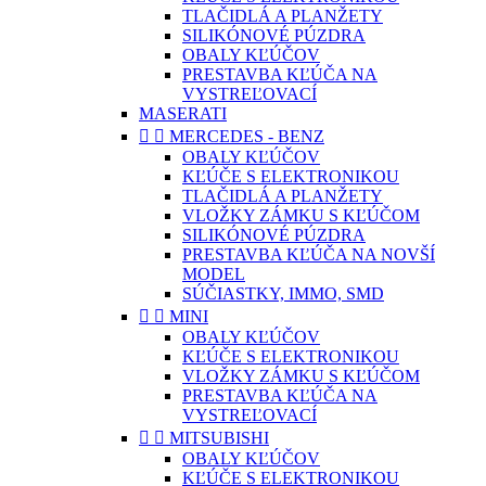
TLAČIDLÁ A PLANŽETY
SILIKÓNOVÉ PÚZDRA
OBALY KĽÚČOV
PRESTAVBA KĽÚČA NA
VYSTREĽOVACÍ
MASERATI


MERCEDES - BENZ
OBALY KĽÚČOV
KĽÚČE S ELEKTRONIKOU
TLAČIDLÁ A PLANŽETY
VLOŽKY ZÁMKU S KĽÚČOM
SILIKÓNOVÉ PÚZDRA
PRESTAVBA KĽÚČA NA NOVŠÍ
MODEL
SÚČIASTKY, IMMO, SMD


MINI
OBALY KĽÚČOV
KĽÚČE S ELEKTRONIKOU
VLOŽKY ZÁMKU S KĽÚČOM
PRESTAVBA KĽÚČA NA
VYSTREĽOVACÍ


MITSUBISHI
OBALY KĽÚČOV
KĽÚČE S ELEKTRONIKOU