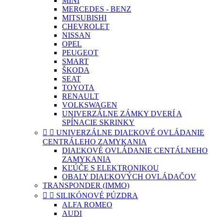
MINI
MERCEDES - BENZ
MITSUBISHI
CHEVROLET
NISSAN
OPEL
PEUGEOT
SMART
ŠKODA
SEAT
TOYOTA
RENAULT
VOLKSWAGEN
UNIVERZÁLNE ZÁMKY DVERÍ A
SPÍNACIE SKRINKY


UNIVERZÁLNE DIAĽKOVÉ OVLÁDANIE
CENTRÁLEHO ZAMYKANIA
DIAĽKOVÉ OVLÁDANIE CENTÁLNEHO
ZAMYKANIA
KĽÚČE S ELEKTRONIKOU
OBALY DIAĽKOVÝCH OVLÁDAČOV
TRANSPONDER (IMMO)


SILIKÓNOVÉ PÚZDRA
ALFA ROMEO
AUDI