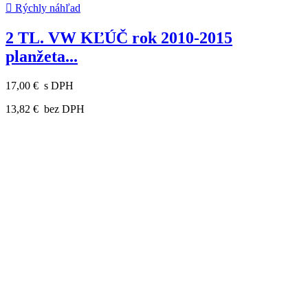

Rýchly náhľad
2 TL. VW KĽÚČ rok 2010-2015
planžeta...
17,00 €
s DPH
13,82 €
bez DPH