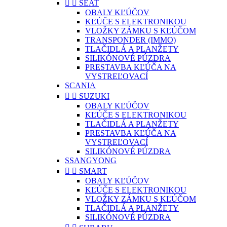


SEAT
OBALY KĽÚČOV
KĽÚČE S ELEKTRONIKOU
VLOŽKY ZÁMKU S KĽÚČOM
TRANSPONDER (IMMO)
TLAČIDLÁ A PLANŽETY
SILIKÓNOVÉ PÚZDRA
PRESTAVBA KĽÚČA NA
VYSTREĽOVACÍ
SCANIA


SUZUKI
OBALY KĽÚČOV
KĽÚČE S ELEKTRONIKOU
TLAČIDLÁ A PLANŽETY
PRESTAVBA KĽÚČA NA
VYSTREĽOVACÍ
SILIKÓNOVÉ PÚZDRA
SSANGYONG


SMART
OBALY KĽÚČOV
KĽÚČE S ELEKTRONIKOU
VLOŽKY ZÁMKU S KĽÚČOM
TLAČIDLÁ A PLANŽETY
SILIKÓNOVÉ PÚZDRA