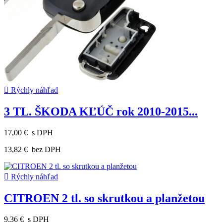

Rýchly náhľad
3 TL. ŠKODA KĽÚČ rok 2010-2015...
17,00 €
s DPH
13,82 €
bez DPH

Rýchly náhľad
CITROEN 2 tl. so skrutkou a planžetou
9,36 €
s DPH