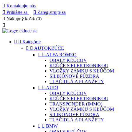

Kontaktujte nás

Prihláste sa

Zaregistrujte sa

Nákupný košík
(0)



Kategórie


AUTOKĽÚČE


ALFA ROMEO
OBALY KĽÚČOV
KĽÚČE S ELEKTRONIKOU
VLOŽKY ZÁMKU S KĽÚČOM
SILIKÓNOVÉ PÚZDRA
TLAČIDLÁ A PLANŽETY


AUDI
OBALY KĽÚČOV
KĽÚČE S ELEKTRONIKOU
TRANSPONDER (IMMO)
VLOŽKY ZÁMKU S KĽÚČOM
SILIKÓNOVÉ PÚZDRA
TLAČIDLÁ A PLANŽETY


BMW
OBALY KĽÚČOV