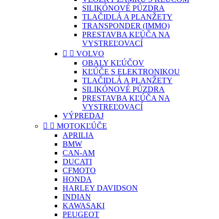
SILIKÓNOVÉ PÚZDRA
TLAČIDLÁ A PLANŽETY
TRANSPONDER (IMMO)
PRESTAVBA KĽÚČA NA
VYSTREĽOVACÍ


VOLVO
OBALY KĽÚČOV
KĽÚČE S ELEKTRONIKOU
TLAČIDLÁ A PLANŽETY
SILIKÓNOVÉ PÚZDRA
PRESTAVBA KĽÚČA NA
VYSTREĽOVACÍ
VÝPREDAJ


MOTOKĽÚČE
APRILIA
BMW
CAN-AM
DUCATI
CFMOTO
HONDA
HARLEY DAVIDSON
INDIAN
KAWASAKI
PEUGEOT