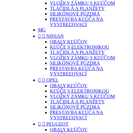
VLOŽKY ZÁMKU S KĽÚČOM
TLAČIDLÁ A PLANŽETY
SILIKÓNOVÉ PÚZDRA
PRESTAVBA KĽÚČA NA
VYSTREĽOVACÍ
MG


NISSAN
OBALY KĽÚČOV
KĽÚČE S ELEKTRONIKOU
TLAČIDLÁ A PLANŽETY
VLOŽKY ZÁMKU S KĽÚČOM
SILIKÓNOVÉ PÚZDRA
PRESTAVBA KĽÚČA NA
VYSTREĽOVACÍ


OPEL
OBALY KĽÚČOV
KĽÚČE S ELEKTRONIKOU
VLOŽKY ZÁMKU S KĽÚČOM
TLAČIDLÁ A PLANŽETY
SILIKÓNOVÉ PÚZDRA
PRESTAVBA KĽÚČA NA
VYSTREĽOVACÍ


PEUGEOT
OBALY KĽÚČOV