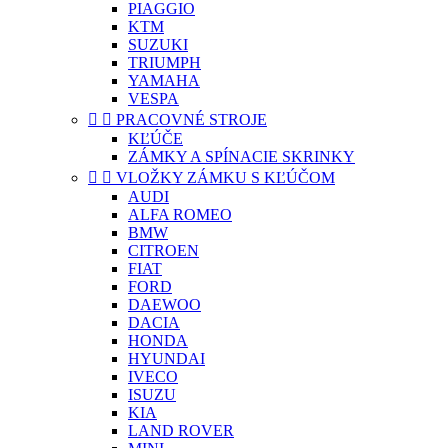
PIAGGIO
KTM
SUZUKI
TRIUMPH
YAMAHA
VESPA


PRACOVNÉ STROJE
KĽÚČE
ZÁMKY A SPÍNACIE SKRINKY


VLOŽKY ZÁMKU S KĽÚČOM
AUDI
ALFA ROMEO
BMW
CITROEN
FIAT
FORD
DAEWOO
DACIA
HONDA
HYUNDAI
IVECO
ISUZU
KIA
LAND ROVER