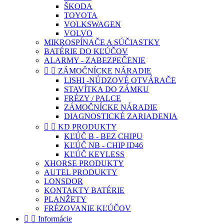
ŠKODA
TOYOTA
VOLKSWAGEN
VOLVO
MIKROSPÍNAČE A SÚČIASTKY
BATÉRIE DO KĽÚČOV
ALARMY - ZABEZPEČENIE


ZÁMOČNÍCKE NÁRADIE
LISHI -NÚDZOVÉ OTVÁRAČE
STAVÍTKA DO ZÁMKU
FRÉZY / PALCE
ZÁMOČNÍCKE NÁRADIE
DIAGNOSTICKÉ ZARIADENIA


KD PRODUKTY
KĽÚČ B - BEZ CHIPU
KĽÚČ NB - CHIP ID46
KĽÚČ KEYLESS
XHORSE PRODUKTY
AUTEL PRODUKTY
LONSDOR
KONTAKTY BATÉRIE
PLANŽETY
FRÉZOVANIE KĽÚČOV


Informácie