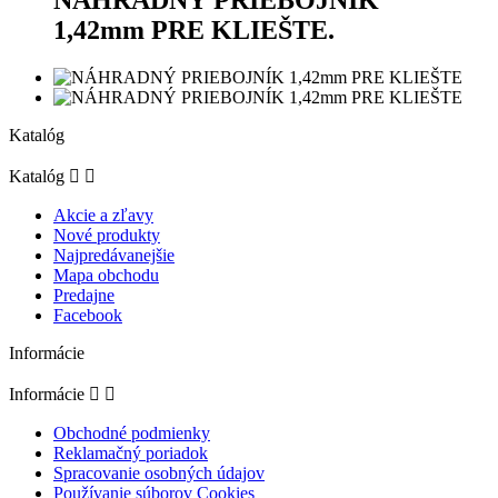
NÁHRADNÝ PRIEBOJNÍK
1,42mm PRE KLIEŠTE.
Katalóg
Katalóg


Akcie a zľavy
Nové produkty
Najpredávanejšie
Mapa obchodu
Predajne
Facebook
Informácie
Informácie


Obchodné podmienky
Reklamačný poriadok
Spracovanie osobných údajov
Používanie súborov Cookies