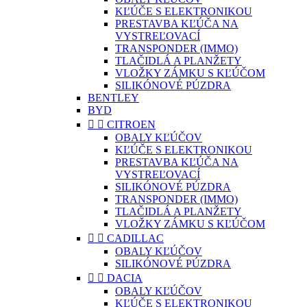
KĽÚČE S ELEKTRONIKOU
PRESTAVBA KĽÚČA NA
VYSTREĽOVACÍ
TRANSPONDER (IMMO)
TLAČIDLÁ A PLANŽETY
VLOŽKY ZÁMKU S KĽÚČOM
SILIKÓNOVÉ PÚZDRA
BENTLEY
BYD


CITROEN
OBALY KĽÚČOV
KĽÚČE S ELEKTRONIKOU
PRESTAVBA KĽÚČA NA
VYSTREĽOVACÍ
SILIKÓNOVÉ PÚZDRA
TRANSPONDER (IMMO)
TLAČIDLÁ A PLANŽETY
VLOŽKY ZÁMKU S KĽÚČOM


CADILLAC
OBALY KĽÚČOV
SILIKÓNOVÉ PÚZDRA


DACIA
OBALY KĽÚČOV
KĽÚČE S ELEKTRONIKOU