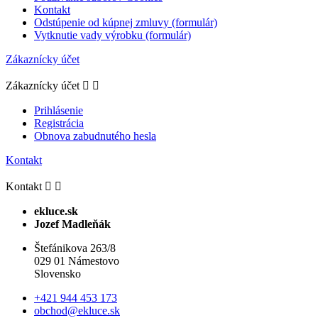
Kontakt
Odstúpenie od kúpnej zmluvy (formulár)
Vytknutie vady výrobku (formulár)
Zákaznícky účet
Zákaznícky účet


Prihlásenie
Registrácia
Obnova zabudnutého hesla
Kontakt
Kontakt


ekluce.sk
Jozef Madleňák
Štefánikova 263/8
029 01 Námestovo
Slovensko
+421 944 453 173
obchod@ekluce.sk