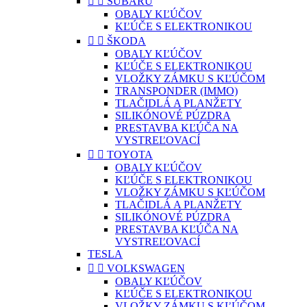


SUBARU
OBALY KĽÚČOV
KĽÚČE S ELEKTRONIKOU


ŠKODA
OBALY KĽÚČOV
KĽÚČE S ELEKTRONIKOU
VLOŽKY ZÁMKU S KĽÚČOM
TRANSPONDER (IMMO)
TLAČIDLÁ A PLANŽETY
SILIKÓNOVÉ PÚZDRA
PRESTAVBA KĽÚČA NA
VYSTREĽOVACÍ


TOYOTA
OBALY KĽÚČOV
KĽÚČE S ELEKTRONIKOU
VLOŽKY ZÁMKU S KĽÚČOM
TLAČIDLÁ A PLANŽETY
SILIKÓNOVÉ PÚZDRA
PRESTAVBA KĽÚČA NA
VYSTREĽOVACÍ
TESLA


VOLKSWAGEN
OBALY KĽÚČOV
KĽÚČE S ELEKTRONIKOU
VLOŽKY ZÁMKU S KĽÚČOM