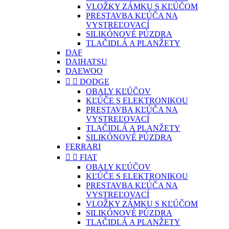
VLOŽKY ZÁMKU S KĽÚČOM
PRESTAVBA KĽÚČA NA
VYSTREĽOVACÍ
SILIKÓNOVÉ PÚZDRA
TLAČIDLÁ A PLANŽETY
DAF
DAIHATSU
DAEWOO


DODGE
OBALY KĽÚČOV
KĽÚČE S ELEKTRONIKOU
PRESTAVBA KĽÚČA NA
VYSTREĽOVACÍ
TLAČIDLÁ A PLANŽETY
SILIKÓNOVÉ PÚZDRA
FERRARI


FIAT
OBALY KĽÚČOV
KĽÚČE S ELEKTRONIKOU
PRESTAVBA KĽÚČA NA
VYSTREĽOVACÍ
VLOŽKY ZÁMKU S KĽÚČOM
SILIKÓNOVÉ PÚZDRA
TLAČIDLÁ A PLANŽETY