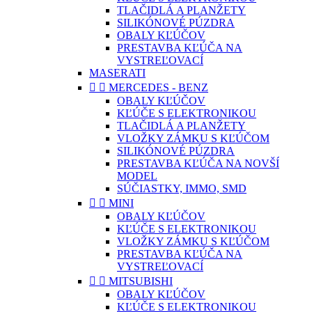
TLAČIDLÁ A PLANŽETY
SILIKÓNOVÉ PÚZDRA
OBALY KĽÚČOV
PRESTAVBA KĽÚČA NA
VYSTREĽOVACÍ
MASERATI


MERCEDES - BENZ
OBALY KĽÚČOV
KĽÚČE S ELEKTRONIKOU
TLAČIDLÁ A PLANŽETY
VLOŽKY ZÁMKU S KĽÚČOM
SILIKÓNOVÉ PÚZDRA
PRESTAVBA KĽÚČA NA NOVŠÍ
MODEL
SÚČIASTKY, IMMO, SMD


MINI
OBALY KĽÚČOV
KĽÚČE S ELEKTRONIKOU
VLOŽKY ZÁMKU S KĽÚČOM
PRESTAVBA KĽÚČA NA
VYSTREĽOVACÍ


MITSUBISHI
OBALY KĽÚČOV
KĽÚČE S ELEKTRONIKOU