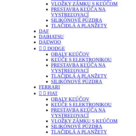
VLOŽKY ZÁMKU S KĽÚČOM
PRESTAVBA KĽÚČA NA
VYSTREĽOVACÍ
SILIKÓNOVÉ PÚZDRA
TLAČIDLÁ A PLANŽETY
DAF
DAIHATSU
DAEWOO


DODGE
OBALY KĽÚČOV
KĽÚČE S ELEKTRONIKOU
PRESTAVBA KĽÚČA NA
VYSTREĽOVACÍ
TLAČIDLÁ A PLANŽETY
SILIKÓNOVÉ PÚZDRA
FERRARI


FIAT
OBALY KĽÚČOV
KĽÚČE S ELEKTRONIKOU
PRESTAVBA KĽÚČA NA
VYSTREĽOVACÍ
VLOŽKY ZÁMKU S KĽÚČOM
SILIKÓNOVÉ PÚZDRA
TLAČIDLÁ A PLANŽETY