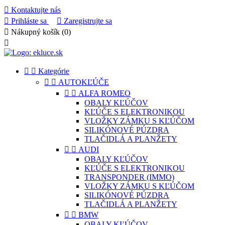

Kontaktujte nás

Prihláste sa

Zaregistrujte sa

Nákupný košík
(0)



Kategórie


AUTOKĽÚČE


ALFA ROMEO
OBALY KĽÚČOV
KĽÚČE S ELEKTRONIKOU
VLOŽKY ZÁMKU S KĽÚČOM
SILIKÓNOVÉ PÚZDRA
TLAČIDLÁ A PLANŽETY


AUDI
OBALY KĽÚČOV
KĽÚČE S ELEKTRONIKOU
TRANSPONDER (IMMO)
VLOŽKY ZÁMKU S KĽÚČOM
SILIKÓNOVÉ PÚZDRA
TLAČIDLÁ A PLANŽETY


BMW
OBALY KĽÚČOV