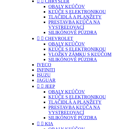


CHRYSLER
OBALY KĽÚČOV
KĽÚČE S ELEKTRONIKOU
TLAČIDLÁ A PLANŽETY
PRESTAVBA KĽÚČA NA
VYSTREĽOVACÍ
SILIKÓNOVÉ PÚZDRA


CHEVROLET
OBALY KĽÚČOV
KĽÚČE S ELEKTRONIKOU
VLOŽKY ZÁMKU S KĽÚČOM
SILIKÓNOVÉ PÚZDRA
IVECO
INFINITI
ISUZU
JAGUAR


JEEP
OBALY KĽÚČOV
KĽÚČE S ELEKTRONIKOU
TLAČIDLÁ A PLANŽETY
PRESTAVBA KĽÚČA NA
VYSTREĽOVACÍ
SILIKÓNOVÉ PÚZDRA


KIA