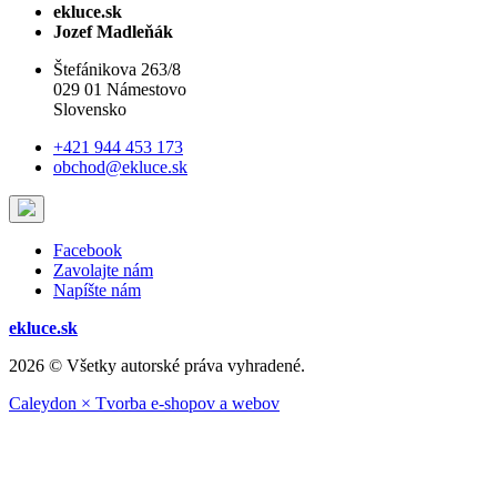
ekluce.sk
Jozef Madleňák
Štefánikova 263/8
029 01 Námestovo
Slovensko
+421 944 453 173
obchod@ekluce.sk
Facebook
Zavolajte nám
Napíšte nám
ekluce.sk
2026 © Všetky autorské práva vyhradené.
Caleydon × Tvorba e-shopov a webov