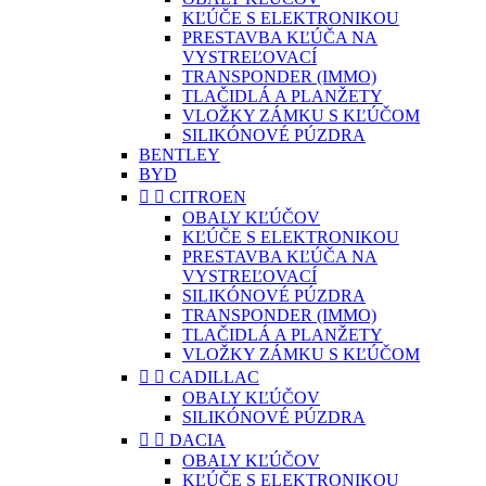
KĽÚČE S ELEKTRONIKOU
PRESTAVBA KĽÚČA NA
VYSTREĽOVACÍ
TRANSPONDER (IMMO)
TLAČIDLÁ A PLANŽETY
VLOŽKY ZÁMKU S KĽÚČOM
SILIKÓNOVÉ PÚZDRA
BENTLEY
BYD


CITROEN
OBALY KĽÚČOV
KĽÚČE S ELEKTRONIKOU
PRESTAVBA KĽÚČA NA
VYSTREĽOVACÍ
SILIKÓNOVÉ PÚZDRA
TRANSPONDER (IMMO)
TLAČIDLÁ A PLANŽETY
VLOŽKY ZÁMKU S KĽÚČOM


CADILLAC
OBALY KĽÚČOV
SILIKÓNOVÉ PÚZDRA


DACIA
OBALY KĽÚČOV
KĽÚČE S ELEKTRONIKOU