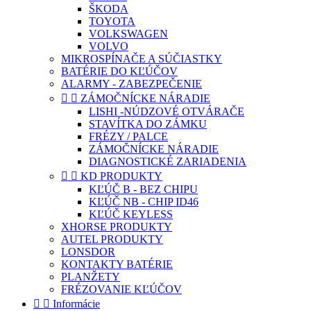
ŠKODA
TOYOTA
VOLKSWAGEN
VOLVO
MIKROSPÍNAČE A SÚČIASTKY
BATÉRIE DO KĽÚČOV
ALARMY - ZABEZPEČENIE


ZÁMOČNÍCKE NÁRADIE
LISHI -NÚDZOVÉ OTVÁRAČE
STAVÍTKA DO ZÁMKU
FRÉZY / PALCE
ZÁMOČNÍCKE NÁRADIE
DIAGNOSTICKÉ ZARIADENIA


KD PRODUKTY
KĽÚČ B - BEZ CHIPU
KĽÚČ NB - CHIP ID46
KĽÚČ KEYLESS
XHORSE PRODUKTY
AUTEL PRODUKTY
LONSDOR
KONTAKTY BATÉRIE
PLANŽETY
FRÉZOVANIE KĽÚČOV


Informácie