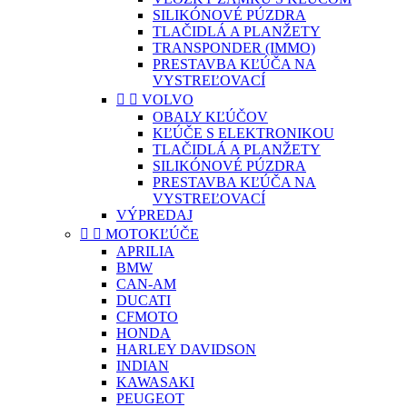
SILIKÓNOVÉ PÚZDRA
TLAČIDLÁ A PLANŽETY
TRANSPONDER (IMMO)
PRESTAVBA KĽÚČA NA
VYSTREĽOVACÍ


VOLVO
OBALY KĽÚČOV
KĽÚČE S ELEKTRONIKOU
TLAČIDLÁ A PLANŽETY
SILIKÓNOVÉ PÚZDRA
PRESTAVBA KĽÚČA NA
VYSTREĽOVACÍ
VÝPREDAJ


MOTOKĽÚČE
APRILIA
BMW
CAN-AM
DUCATI
CFMOTO
HONDA
HARLEY DAVIDSON
INDIAN
KAWASAKI
PEUGEOT