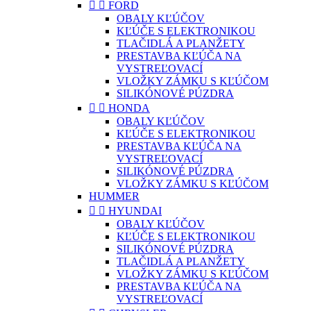


FORD
OBALY KĽÚČOV
KĽÚČE S ELEKTRONIKOU
TLAČIDLÁ A PLANŽETY
PRESTAVBA KĽÚČA NA
VYSTREĽOVACÍ
VLOŽKY ZÁMKU S KĽÚČOM
SILIKÓNOVÉ PÚZDRA


HONDA
OBALY KĽÚČOV
KĽÚČE S ELEKTRONIKOU
PRESTAVBA KĽÚČA NA
VYSTREĽOVACÍ
SILIKÓNOVÉ PÚZDRA
VLOŽKY ZÁMKU S KĽÚČOM
HUMMER


HYUNDAI
OBALY KĽÚČOV
KĽÚČE S ELEKTRONIKOU
SILIKÓNOVÉ PÚZDRA
TLAČIDLÁ A PLANŽETY
VLOŽKY ZÁMKU S KĽÚČOM
PRESTAVBA KĽÚČA NA
VYSTREĽOVACÍ