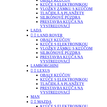
OBALY KĽÚČOV
KĽÚČE S ELEKTRONIKOU
VLOŽKY ZÁMKU S KĽÚČOM
TLAČIDLÁ A PLANŽETY
SILIKÓNOVÉ PÚZDRA
PRESTAVBA KĽÚČA NA
VYSTREĽOVACÍ
LADA


LAND ROVER
OBALY KĽÚČOV
KĽÚČE S ELEKTRONIKOU
VLOŽKY ZÁMKU S KĽÚČOM
SILIKÓNOVÉ PÚZDRA
PRESTAVBA KĽÚČA NA
VYSTREĽOVACÍ
LAMBORGHINI


LEXUS
OBALY KĽÚČOV
KĽÚČE S ELEKTRONIKOU
TLAČIDLÁ A PLANŽETY
PRESTAVBA KĽÚČA NA
VYSTREĽOVACÍ
MAN


MAZDA
KĽÚČE S ELEKTRONIKOU