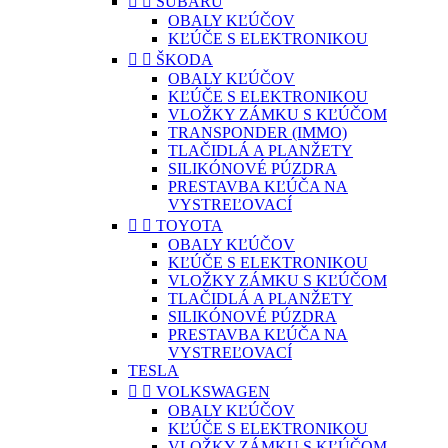


SUBARU
OBALY KĽÚČOV
KĽÚČE S ELEKTRONIKOU


ŠKODA
OBALY KĽÚČOV
KĽÚČE S ELEKTRONIKOU
VLOŽKY ZÁMKU S KĽÚČOM
TRANSPONDER (IMMO)
TLAČIDLÁ A PLANŽETY
SILIKÓNOVÉ PÚZDRA
PRESTAVBA KĽÚČA NA
VYSTREĽOVACÍ


TOYOTA
OBALY KĽÚČOV
KĽÚČE S ELEKTRONIKOU
VLOŽKY ZÁMKU S KĽÚČOM
TLAČIDLÁ A PLANŽETY
SILIKÓNOVÉ PÚZDRA
PRESTAVBA KĽÚČA NA
VYSTREĽOVACÍ
TESLA


VOLKSWAGEN
OBALY KĽÚČOV
KĽÚČE S ELEKTRONIKOU
VLOŽKY ZÁMKU S KĽÚČOM