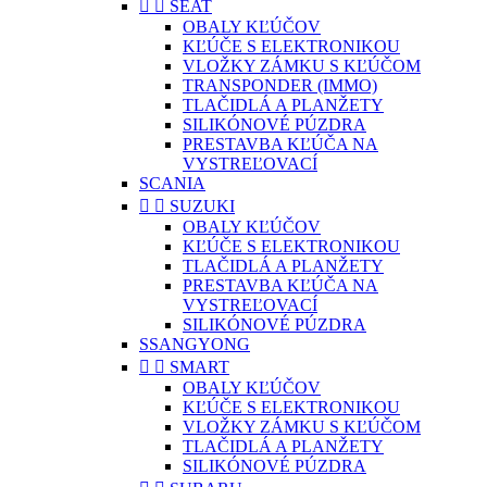


SEAT
OBALY KĽÚČOV
KĽÚČE S ELEKTRONIKOU
VLOŽKY ZÁMKU S KĽÚČOM
TRANSPONDER (IMMO)
TLAČIDLÁ A PLANŽETY
SILIKÓNOVÉ PÚZDRA
PRESTAVBA KĽÚČA NA
VYSTREĽOVACÍ
SCANIA


SUZUKI
OBALY KĽÚČOV
KĽÚČE S ELEKTRONIKOU
TLAČIDLÁ A PLANŽETY
PRESTAVBA KĽÚČA NA
VYSTREĽOVACÍ
SILIKÓNOVÉ PÚZDRA
SSANGYONG


SMART
OBALY KĽÚČOV
KĽÚČE S ELEKTRONIKOU
VLOŽKY ZÁMKU S KĽÚČOM
TLAČIDLÁ A PLANŽETY
SILIKÓNOVÉ PÚZDRA