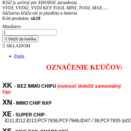
Kľúč je určený pre XHORSE zariadenia .
VVDI, VVDI2, VVDI KEY TOOL MINI, TOOL MAX.....
Súčasťou kľúča nie je planžeta a bateria.
Kód produktu:
xk18
Množstvo

Vložiť do košíka

SKLADOM
Popis
OZNAČENIE KĽÚČOV:
XK
- BEZ IMMO CHIPU
(nutnosť doložiť samostatný
čip)
XN
- IMMO CHIP NXP
XE
- SUPER CHIP
-
ID11
,
ID12
,
ID13
,
PCF7936,
PCF7946,
ID47
/
38,
PCF7935
(
id3
XS