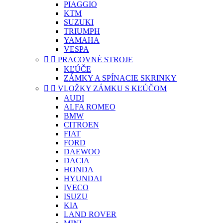
PIAGGIO
KTM
SUZUKI
TRIUMPH
YAMAHA
VESPA


PRACOVNÉ STROJE
KĽÚČE
ZÁMKY A SPÍNACIE SKRINKY


VLOŽKY ZÁMKU S KĽÚČOM
AUDI
ALFA ROMEO
BMW
CITROEN
FIAT
FORD
DAEWOO
DACIA
HONDA
HYUNDAI
IVECO
ISUZU
KIA
LAND ROVER