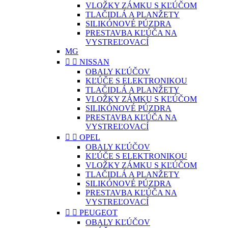
VLOŽKY ZÁMKU S KĽÚČOM
TLAČIDLÁ A PLANŽETY
SILIKÓNOVÉ PÚZDRA
PRESTAVBA KĽÚČA NA
VYSTREĽOVACÍ
MG


NISSAN
OBALY KĽÚČOV
KĽÚČE S ELEKTRONIKOU
TLAČIDLÁ A PLANŽETY
VLOŽKY ZÁMKU S KĽÚČOM
SILIKÓNOVÉ PÚZDRA
PRESTAVBA KĽÚČA NA
VYSTREĽOVACÍ


OPEL
OBALY KĽÚČOV
KĽÚČE S ELEKTRONIKOU
VLOŽKY ZÁMKU S KĽÚČOM
TLAČIDLÁ A PLANŽETY
SILIKÓNOVÉ PÚZDRA
PRESTAVBA KĽÚČA NA
VYSTREĽOVACÍ


PEUGEOT
OBALY KĽÚČOV