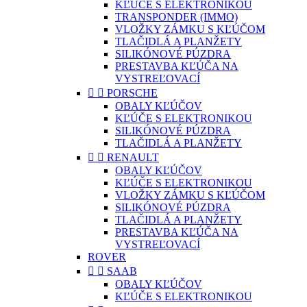
KĽÚČE S ELEKTRONIKOU
TRANSPONDER (IMMO)
VLOŽKY ZÁMKU S KĽÚČOM
TLAČIDLÁ A PLANŽETY
SILIKÓNOVÉ PÚZDRA
PRESTAVBA KĽÚČA NA
VYSTREĽOVACÍ


PORSCHE
OBALY KĽÚČOV
KĽÚČE S ELEKTRONIKOU
SILIKÓNOVÉ PÚZDRA
TLAČIDLÁ A PLANŽETY


RENAULT
OBALY KĽÚČOV
KĽÚČE S ELEKTRONIKOU
VLOŽKY ZÁMKU S KĽÚČOM
SILIKÓNOVÉ PÚZDRA
TLAČIDLÁ A PLANŽETY
PRESTAVBA KĽÚČA NA
VYSTREĽOVACÍ
ROVER


SAAB
OBALY KĽÚČOV
KĽÚČE S ELEKTRONIKOU