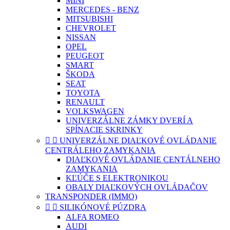
MINI
MERCEDES - BENZ
MITSUBISHI
CHEVROLET
NISSAN
OPEL
PEUGEOT
SMART
ŠKODA
SEAT
TOYOTA
RENAULT
VOLKSWAGEN
UNIVERZÁLNE ZÁMKY DVERÍ A
SPÍNACIE SKRINKY


UNIVERZÁLNE DIAĽKOVÉ OVLÁDANIE
CENTRÁLEHO ZAMYKANIA
DIAĽKOVÉ OVLÁDANIE CENTÁLNEHO
ZAMYKANIA
KĽÚČE S ELEKTRONIKOU
OBALY DIAĽKOVÝCH OVLÁDAČOV
TRANSPONDER (IMMO)


SILIKÓNOVÉ PÚZDRA
ALFA ROMEO
AUDI