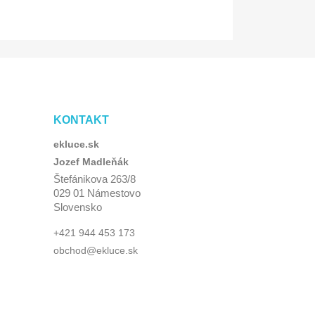
KONTAKT
ekluce.sk
Jozef Madleňák
Štefánikova 263/8
029 01 Námestovo
Slovensko
+421 944 453 173
obchod@ekluce.sk