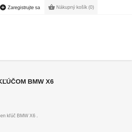


Nákupný košík
(0)
Zaregistrujte sa
 KĽÚČOM BMW X6
eden kľúč BMW X6 .