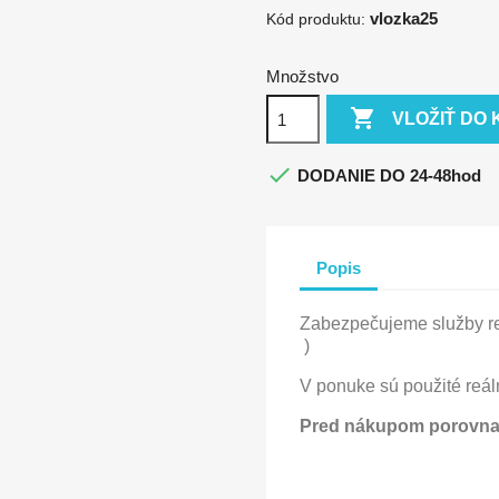
vlozka25
Kód produktu:
Množstvo

VLOŽIŤ DO 

DODANIE DO 24-48hod
Popis
Zabezpečujeme služby re
)
V ponuke sú použité reáln
Pred nákupom porovnaj