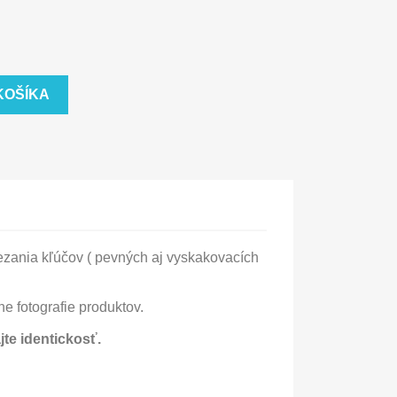
KOŠÍKA
zania kľúčov ( pevných aj vyskakovacích
e fotografie produktov.
te identickosť.