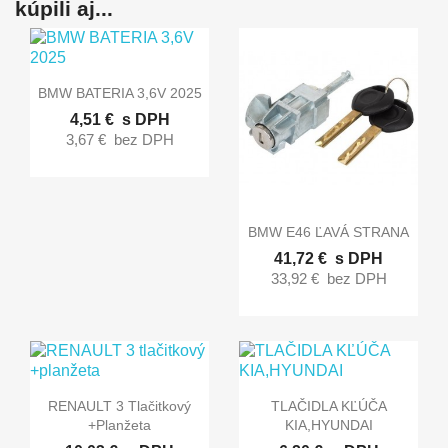
kúpili aj...

Rýchly náhľad
BMW BATERIA 3,6V 2025
4,51 €
s DPH
3,67 €
bez DPH

Rýchly náhľad
BMW E46 ĽAVÁ STRANA
41,72 €
s DPH
33,92 €
bez DPH


Rýchly náhľad
Rýchly náhľad
RENAULT 3 Tlačitkový
TLAČIDLA KĽÚČA
+planžeta
KIA,HYUNDAI