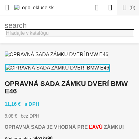




(0)
search
OPRAVNÁ SADA ZÁMKU DVERÍ BMW
E46
11,16 €
s DPH
9,08 €
bez DPH
OPRAVNÁ SADA JE VHODNÁ PRE
ĽAVÚ
ZÁMKU!
vlozka90
Kód produktu: