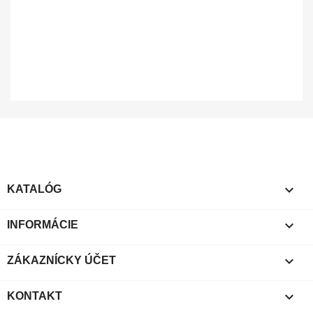

KATALÓG

INFORMÁCIE

ZÁKAZNÍCKY ÚČET

KONTAKT