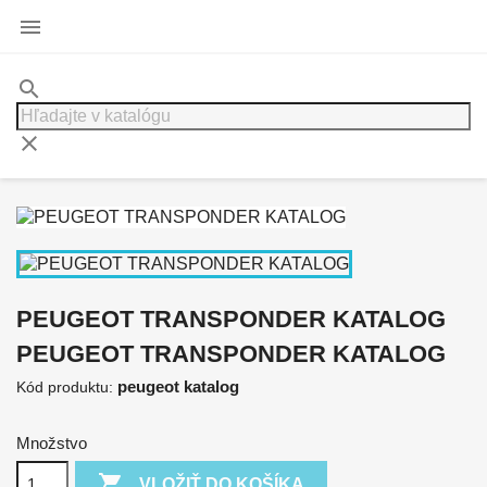

search
clear
PEUGEOT TRANSPONDER KATALOG
PEUGEOT TRANSPONDER KATALOG
peugeot katalog
Kód produktu:
Množstvo

VLOŽIŤ DO KOŠÍKA