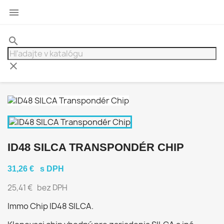

search
clear
ID48 SILCA TRANSPONDÉR CHIP
31,26 €
s DPH
25,41 €
bez DPH
Immo Chip
ID48 SILCA
.