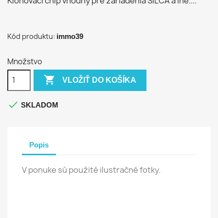
Klonovaci chip vhodný pre zariadenia SILCA a iné....
Kód produktu:
immo39
Množstvo

VLOŽIŤ DO KOŠÍKA

SKLADOM
Popis
V ponuke sú použité ilustračné fotky.