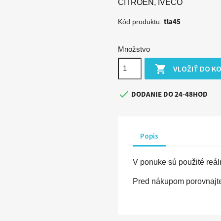
CITROEN, IVECO
tla45
Kód produktu:
Množstvo

VLOŽIŤ DO K

DODANIE DO 24-48HOD
Popis
V ponuke sú použité reáln
Pred nákupom porovnajte 