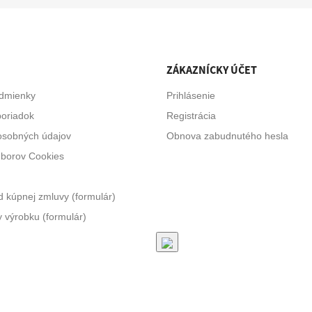
E
ZÁKAZNÍCKY ÚČET
dmienky
Prihlásenie
oriadok
Registrácia
osobných údajov
Obnova zabudnutého hesla
úborov Cookies
 kúpnej zmluvy (formulár)
y výrobku (formulár)