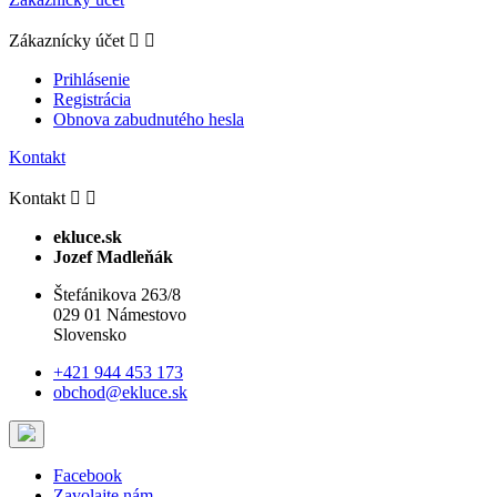
Zákaznícky účet


Prihlásenie
Registrácia
Obnova zabudnutého hesla
Kontakt
Kontakt


ekluce.sk
Jozef Madleňák
Štefánikova 263/8
029 01 Námestovo
Slovensko
+421 944 453 173
obchod@ekluce.sk
Facebook
Zavolajte nám