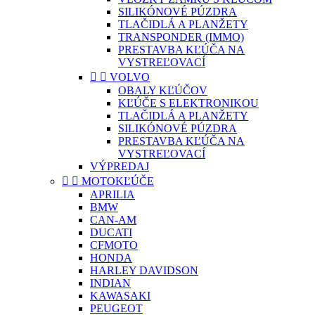
SILIKÓNOVÉ PÚZDRA
TLAČIDLÁ A PLANŽETY
TRANSPONDER (IMMO)
PRESTAVBA KĽÚČA NA
VYSTREĽOVACÍ


VOLVO
OBALY KĽÚČOV
KĽÚČE S ELEKTRONIKOU
TLAČIDLÁ A PLANŽETY
SILIKÓNOVÉ PÚZDRA
PRESTAVBA KĽÚČA NA
VYSTREĽOVACÍ
VÝPREDAJ


MOTOKĽÚČE
APRILIA
BMW
CAN-AM
DUCATI
CFMOTO
HONDA
HARLEY DAVIDSON
INDIAN
KAWASAKI
PEUGEOT