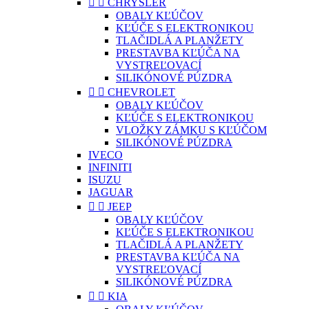


CHRYSLER
OBALY KĽÚČOV
KĽÚČE S ELEKTRONIKOU
TLAČIDLÁ A PLANŽETY
PRESTAVBA KĽÚČA NA
VYSTREĽOVACÍ
SILIKÓNOVÉ PÚZDRA


CHEVROLET
OBALY KĽÚČOV
KĽÚČE S ELEKTRONIKOU
VLOŽKY ZÁMKU S KĽÚČOM
SILIKÓNOVÉ PÚZDRA
IVECO
INFINITI
ISUZU
JAGUAR


JEEP
OBALY KĽÚČOV
KĽÚČE S ELEKTRONIKOU
TLAČIDLÁ A PLANŽETY
PRESTAVBA KĽÚČA NA
VYSTREĽOVACÍ
SILIKÓNOVÉ PÚZDRA


KIA