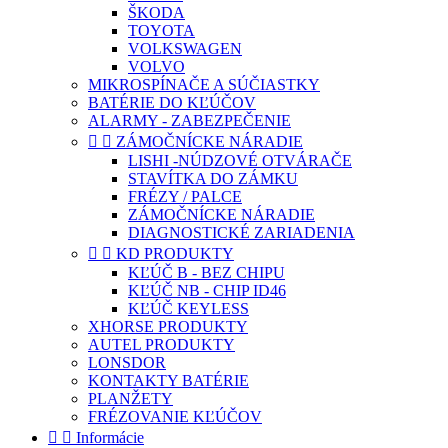
ŠKODA
TOYOTA
VOLKSWAGEN
VOLVO
MIKROSPÍNAČE A SÚČIASTKY
BATÉRIE DO KĽÚČOV
ALARMY - ZABEZPEČENIE


ZÁMOČNÍCKE NÁRADIE
LISHI -NÚDZOVÉ OTVÁRAČE
STAVÍTKA DO ZÁMKU
FRÉZY / PALCE
ZÁMOČNÍCKE NÁRADIE
DIAGNOSTICKÉ ZARIADENIA


KD PRODUKTY
KĽÚČ B - BEZ CHIPU
KĽÚČ NB - CHIP ID46
KĽÚČ KEYLESS
XHORSE PRODUKTY
AUTEL PRODUKTY
LONSDOR
KONTAKTY BATÉRIE
PLANŽETY
FRÉZOVANIE KĽÚČOV


Informácie