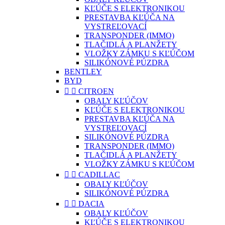
KĽÚČE S ELEKTRONIKOU
PRESTAVBA KĽÚČA NA
VYSTREĽOVACÍ
TRANSPONDER (IMMO)
TLAČIDLÁ A PLANŽETY
VLOŽKY ZÁMKU S KĽÚČOM
SILIKÓNOVÉ PÚZDRA
BENTLEY
BYD


CITROEN
OBALY KĽÚČOV
KĽÚČE S ELEKTRONIKOU
PRESTAVBA KĽÚČA NA
VYSTREĽOVACÍ
SILIKÓNOVÉ PÚZDRA
TRANSPONDER (IMMO)
TLAČIDLÁ A PLANŽETY
VLOŽKY ZÁMKU S KĽÚČOM


CADILLAC
OBALY KĽÚČOV
SILIKÓNOVÉ PÚZDRA


DACIA
OBALY KĽÚČOV
KĽÚČE S ELEKTRONIKOU