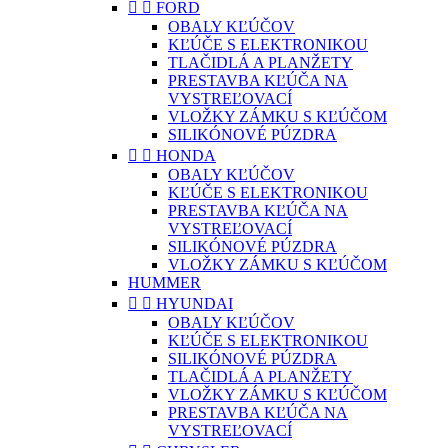


FORD
OBALY KĽÚČOV
KĽÚČE S ELEKTRONIKOU
TLAČIDLÁ A PLANŽETY
PRESTAVBA KĽÚČA NA
VYSTREĽOVACÍ
VLOŽKY ZÁMKU S KĽÚČOM
SILIKÓNOVÉ PÚZDRA


HONDA
OBALY KĽÚČOV
KĽÚČE S ELEKTRONIKOU
PRESTAVBA KĽÚČA NA
VYSTREĽOVACÍ
SILIKÓNOVÉ PÚZDRA
VLOŽKY ZÁMKU S KĽÚČOM
HUMMER


HYUNDAI
OBALY KĽÚČOV
KĽÚČE S ELEKTRONIKOU
SILIKÓNOVÉ PÚZDRA
TLAČIDLÁ A PLANŽETY
VLOŽKY ZÁMKU S KĽÚČOM
PRESTAVBA KĽÚČA NA
VYSTREĽOVACÍ