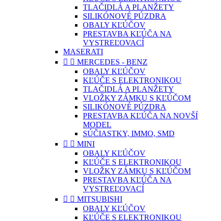
TLAČIDLÁ A PLANŽETY
SILIKÓNOVÉ PÚZDRA
OBALY KĽÚČOV
PRESTAVBA KĽÚČA NA
VYSTREĽOVACÍ
MASERATI


MERCEDES - BENZ
OBALY KĽÚČOV
KĽÚČE S ELEKTRONIKOU
TLAČIDLÁ A PLANŽETY
VLOŽKY ZÁMKU S KĽÚČOM
SILIKÓNOVÉ PÚZDRA
PRESTAVBA KĽÚČA NA NOVŠÍ
MODEL
SÚČIASTKY, IMMO, SMD


MINI
OBALY KĽÚČOV
KĽÚČE S ELEKTRONIKOU
VLOŽKY ZÁMKU S KĽÚČOM
PRESTAVBA KĽÚČA NA
VYSTREĽOVACÍ


MITSUBISHI
OBALY KĽÚČOV
KĽÚČE S ELEKTRONIKOU