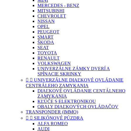
MINI
MERCEDES - BENZ
MITSUBISHI
CHEVROLET
NISSAN
OPEL
PEUGEOT
SMART
ŠKODA
SEAT
TOYOTA
RENAULT
VOLKSWAGEN
UNIVERZÁLNE ZÁMKY DVERÍ A
SPÍNACIE SKRINKY


UNIVERZÁLNE DIAĽKOVÉ OVLÁDANIE
CENTRÁLEHO ZAMYKANIA
DIAĽKOVÉ OVLÁDANIE CENTÁLNEHO
ZAMYKANIA
KĽÚČE S ELEKTRONIKOU
OBALY DIAĽKOVÝCH OVLÁDAČOV
TRANSPONDER (IMMO)


SILIKÓNOVÉ PÚZDRA
ALFA ROMEO
AUDI