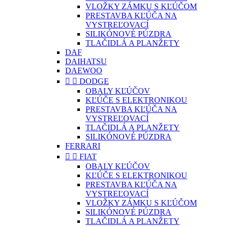
VLOŽKY ZÁMKU S KĽÚČOM
PRESTAVBA KĽÚČA NA
VYSTREĽOVACÍ
SILIKÓNOVÉ PÚZDRA
TLAČIDLÁ A PLANŽETY
DAF
DAIHATSU
DAEWOO


DODGE
OBALY KĽÚČOV
KĽÚČE S ELEKTRONIKOU
PRESTAVBA KĽÚČA NA
VYSTREĽOVACÍ
TLAČIDLÁ A PLANŽETY
SILIKÓNOVÉ PÚZDRA
FERRARI


FIAT
OBALY KĽÚČOV
KĽÚČE S ELEKTRONIKOU
PRESTAVBA KĽÚČA NA
VYSTREĽOVACÍ
VLOŽKY ZÁMKU S KĽÚČOM
SILIKÓNOVÉ PÚZDRA
TLAČIDLÁ A PLANŽETY