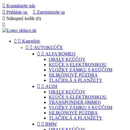

Kontaktujte nás

Prihláste sa

Zaregistrujte sa

Nákupný košík
(0)



Kategórie


AUTOKĽÚČE


ALFA ROMEO
OBALY KĽÚČOV
KĽÚČE S ELEKTRONIKOU
VLOŽKY ZÁMKU S KĽÚČOM
SILIKÓNOVÉ PÚZDRA
TLAČIDLÁ A PLANŽETY


AUDI
OBALY KĽÚČOV
KĽÚČE S ELEKTRONIKOU
TRANSPONDER (IMMO)
VLOŽKY ZÁMKU S KĽÚČOM
SILIKÓNOVÉ PÚZDRA
TLAČIDLÁ A PLANŽETY


BMW
OBALY KĽÚČOV