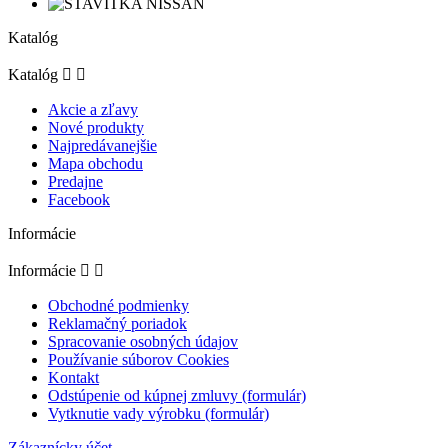
Katalóg
Katalóg


Akcie a zľavy
Nové produkty
Najpredávanejšie
Mapa obchodu
Predajne
Facebook
Informácie
Informácie


Obchodné podmienky
Reklamačný poriadok
Spracovanie osobných údajov
Používanie súborov Cookies
Kontakt
Odstúpenie od kúpnej zmluvy (formulár)
Vytknutie vady výrobku (formulár)
Zákaznícky účet