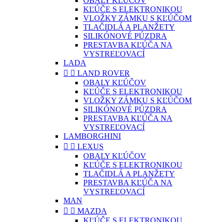
OBALY KĽÚČOV
KĽÚČE S ELEKTRONIKOU
VLOŽKY ZÁMKU S KĽÚČOM
TLAČIDLÁ A PLANŽETY
SILIKÓNOVÉ PÚZDRA
PRESTAVBA KĽÚČA NA
VYSTREĽOVACÍ
LADA


LAND ROVER
OBALY KĽÚČOV
KĽÚČE S ELEKTRONIKOU
VLOŽKY ZÁMKU S KĽÚČOM
SILIKÓNOVÉ PÚZDRA
PRESTAVBA KĽÚČA NA
VYSTREĽOVACÍ
LAMBORGHINI


LEXUS
OBALY KĽÚČOV
KĽÚČE S ELEKTRONIKOU
TLAČIDLÁ A PLANŽETY
PRESTAVBA KĽÚČA NA
VYSTREĽOVACÍ
MAN


MAZDA
KĽÚČE S ELEKTRONIKOU