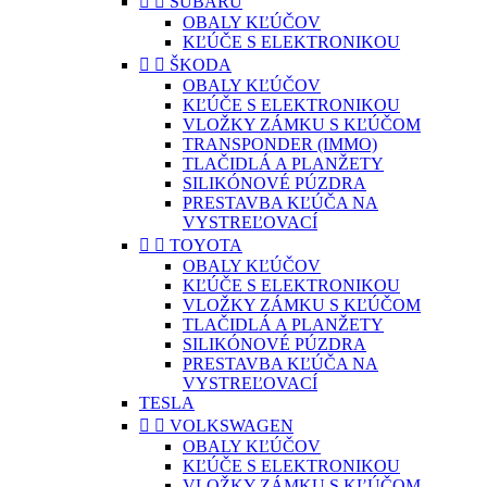


SUBARU
OBALY KĽÚČOV
KĽÚČE S ELEKTRONIKOU


ŠKODA
OBALY KĽÚČOV
KĽÚČE S ELEKTRONIKOU
VLOŽKY ZÁMKU S KĽÚČOM
TRANSPONDER (IMMO)
TLAČIDLÁ A PLANŽETY
SILIKÓNOVÉ PÚZDRA
PRESTAVBA KĽÚČA NA
VYSTREĽOVACÍ


TOYOTA
OBALY KĽÚČOV
KĽÚČE S ELEKTRONIKOU
VLOŽKY ZÁMKU S KĽÚČOM
TLAČIDLÁ A PLANŽETY
SILIKÓNOVÉ PÚZDRA
PRESTAVBA KĽÚČA NA
VYSTREĽOVACÍ
TESLA


VOLKSWAGEN
OBALY KĽÚČOV
KĽÚČE S ELEKTRONIKOU
VLOŽKY ZÁMKU S KĽÚČOM