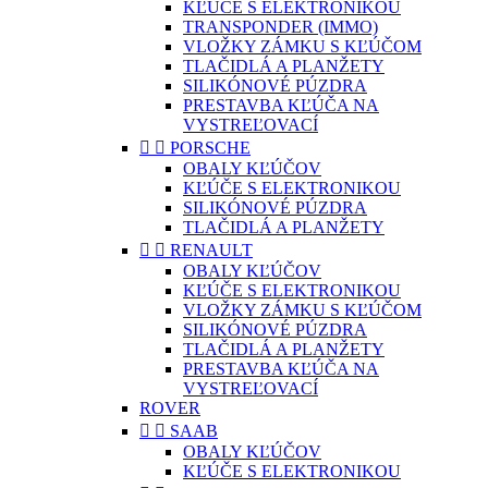
KĽÚČE S ELEKTRONIKOU
TRANSPONDER (IMMO)
VLOŽKY ZÁMKU S KĽÚČOM
TLAČIDLÁ A PLANŽETY
SILIKÓNOVÉ PÚZDRA
PRESTAVBA KĽÚČA NA
VYSTREĽOVACÍ


PORSCHE
OBALY KĽÚČOV
KĽÚČE S ELEKTRONIKOU
SILIKÓNOVÉ PÚZDRA
TLAČIDLÁ A PLANŽETY


RENAULT
OBALY KĽÚČOV
KĽÚČE S ELEKTRONIKOU
VLOŽKY ZÁMKU S KĽÚČOM
SILIKÓNOVÉ PÚZDRA
TLAČIDLÁ A PLANŽETY
PRESTAVBA KĽÚČA NA
VYSTREĽOVACÍ
ROVER


SAAB
OBALY KĽÚČOV
KĽÚČE S ELEKTRONIKOU