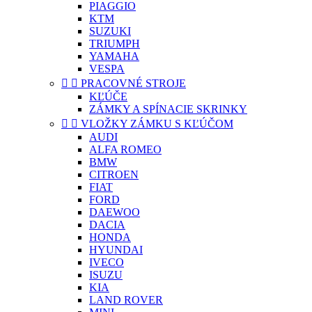
PIAGGIO
KTM
SUZUKI
TRIUMPH
YAMAHA
VESPA


PRACOVNÉ STROJE
KĽÚČE
ZÁMKY A SPÍNACIE SKRINKY


VLOŽKY ZÁMKU S KĽÚČOM
AUDI
ALFA ROMEO
BMW
CITROEN
FIAT
FORD
DAEWOO
DACIA
HONDA
HYUNDAI
IVECO
ISUZU
KIA
LAND ROVER