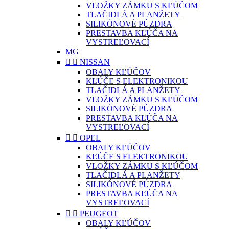
VLOŽKY ZÁMKU S KĽÚČOM
TLAČIDLÁ A PLANŽETY
SILIKÓNOVÉ PÚZDRA
PRESTAVBA KĽÚČA NA
VYSTREĽOVACÍ
MG


NISSAN
OBALY KĽÚČOV
KĽÚČE S ELEKTRONIKOU
TLAČIDLÁ A PLANŽETY
VLOŽKY ZÁMKU S KĽÚČOM
SILIKÓNOVÉ PÚZDRA
PRESTAVBA KĽÚČA NA
VYSTREĽOVACÍ


OPEL
OBALY KĽÚČOV
KĽÚČE S ELEKTRONIKOU
VLOŽKY ZÁMKU S KĽÚČOM
TLAČIDLÁ A PLANŽETY
SILIKÓNOVÉ PÚZDRA
PRESTAVBA KĽÚČA NA
VYSTREĽOVACÍ


PEUGEOT
OBALY KĽÚČOV