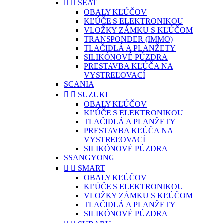


SEAT
OBALY KĽÚČOV
KĽÚČE S ELEKTRONIKOU
VLOŽKY ZÁMKU S KĽÚČOM
TRANSPONDER (IMMO)
TLAČIDLÁ A PLANŽETY
SILIKÓNOVÉ PÚZDRA
PRESTAVBA KĽÚČA NA
VYSTREĽOVACÍ
SCANIA


SUZUKI
OBALY KĽÚČOV
KĽÚČE S ELEKTRONIKOU
TLAČIDLÁ A PLANŽETY
PRESTAVBA KĽÚČA NA
VYSTREĽOVACÍ
SILIKÓNOVÉ PÚZDRA
SSANGYONG


SMART
OBALY KĽÚČOV
KĽÚČE S ELEKTRONIKOU
VLOŽKY ZÁMKU S KĽÚČOM
TLAČIDLÁ A PLANŽETY
SILIKÓNOVÉ PÚZDRA