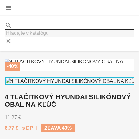

search
clear
-40%
4 TLAČITKOVÝ HYUNDAI SILIKÓNOVÝ
OBAL NA KĽÚČ
11,27 €
6,77 €
s DPH
ZĽAVA 40%