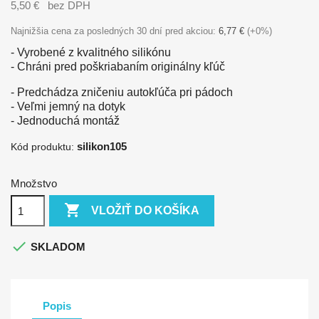
5,50 €
bez DPH
Najnižšia cena za posledných 30 dní pred akciou:
6,77 €
(+0%)
- Vyrobené z kvalitného silikónu
- Chráni pred poškriabaním originálny kľúč
- Predchádza zničeniu autokľúča pri pádoch
- Veľmi jemný na dotyk
- Jednoduchá montáž
silikon105
Kód produktu:
Množstvo

VLOŽIŤ DO KOŠÍKA

SKLADOM
Popis