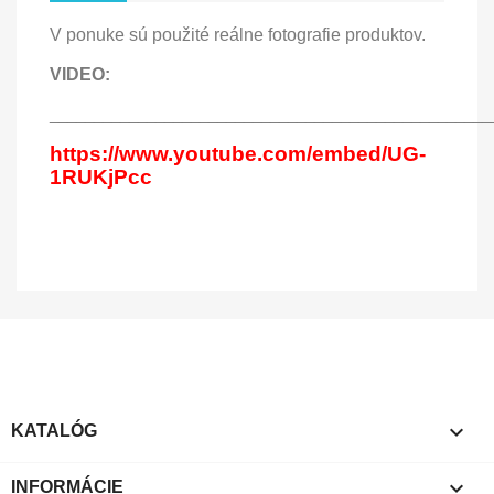
V ponuke sú použité reálne fotografie produktov.
VIDEO:
__________________________________________________
https://www.youtube.com/embed/UG-
1RUKjPcc

KATALÓG

INFORMÁCIE