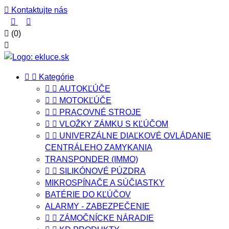

Kontaktujte nás



(0)



Kategórie


AUTOKĽÚČE


MOTOKĽÚČE


PRACOVNÉ STROJE


VLOŽKY ZÁMKU S KĽÚČOM


UNIVERZÁLNE DIAĽKOVÉ OVLÁDANIE
CENTRÁLEHO ZAMYKANIA
TRANSPONDER (IMMO)


SILIKÓNOVÉ PÚZDRA
MIKROSPÍNAČE A SÚČIASTKY
BATÉRIE DO KĽÚČOV
ALARMY - ZABEZPEČENIE


ZÁMOČNÍCKE NÁRADIE