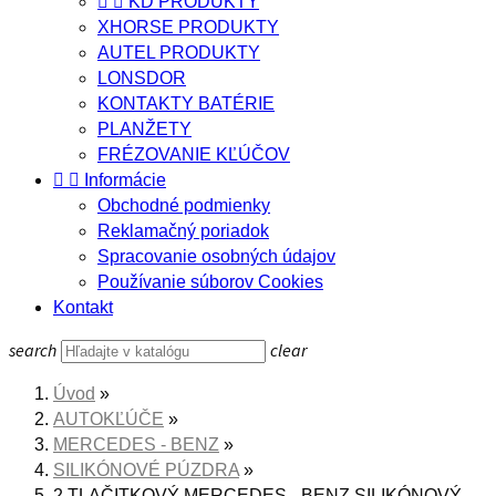


KD PRODUKTY
XHORSE PRODUKTY
AUTEL PRODUKTY
LONSDOR
KONTAKTY BATÉRIE
PLANŽETY
FRÉZOVANIE KĽÚČOV


Informácie
Obchodné podmienky
Reklamačný poriadok
Spracovanie osobných údajov
Používanie súborov Cookies
Kontakt
search
clear
Úvod
AUTOKĽÚČE
MERCEDES - BENZ
SILIKÓNOVÉ PÚZDRA
2 TLAČITKOVÝ MERCEDES - BENZ SILIKÓNOVÝ