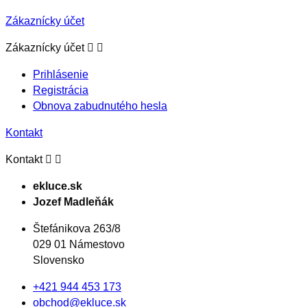
Zákaznícky účet


Zákaznícky účet
Prihlásenie
Registrácia
Obnova zabudnutého hesla
Kontakt


Kontakt
ekluce.sk
Jozef Madleňák
Štefánikova 263/8
029 01 Námestovo
Slovensko
+421 944 453 173
obchod@ekluce.sk