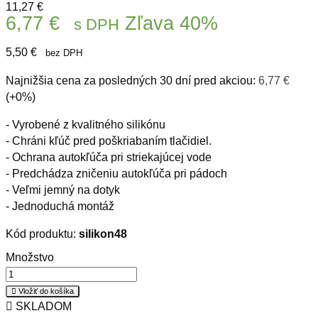
11,27 €
6,77 €
Zľava 40%
s DPH
5,50 €
bez DPH
Najnižšia cena za posledných 30 dní pred akciou:
6,77 €
(+0%)
- Vyrobené z kvalitného silikónu
- Chráni kľúč pred poškriabaním tlačidiel.
- Ochrana autokľúča pri striekajúcej vode
- Predchádza zničeniu autokľúča pri pádoch
- Veľmi jemný na dotyk
- Jednoduchá montáž
Kód produktu:
silikon48
Množstvo

Vložiť do košíka

SKLADOM