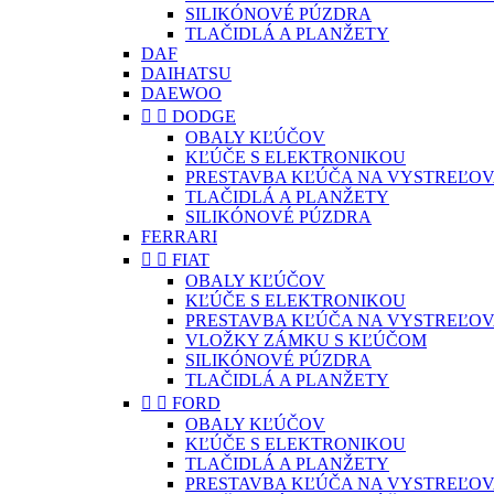
SILIKÓNOVÉ PÚZDRA
TLAČIDLÁ A PLANŽETY
DAF
DAIHATSU
DAEWOO


DODGE
OBALY KĽÚČOV
KĽÚČE S ELEKTRONIKOU
PRESTAVBA KĽÚČA NA VYSTREĽOV
TLAČIDLÁ A PLANŽETY
SILIKÓNOVÉ PÚZDRA
FERRARI


FIAT
OBALY KĽÚČOV
KĽÚČE S ELEKTRONIKOU
PRESTAVBA KĽÚČA NA VYSTREĽOV
VLOŽKY ZÁMKU S KĽÚČOM
SILIKÓNOVÉ PÚZDRA
TLAČIDLÁ A PLANŽETY


FORD
OBALY KĽÚČOV
KĽÚČE S ELEKTRONIKOU
TLAČIDLÁ A PLANŽETY
PRESTAVBA KĽÚČA NA VYSTREĽOV