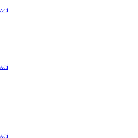
ACÍ
ACÍ
ACÍ