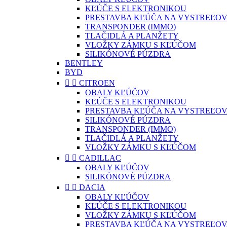
KĽÚČE S ELEKTRONIKOU
PRESTAVBA KĽÚČA NA VYSTREĽOV
TRANSPONDER (IMMO)
TLAČIDLÁ A PLANŽETY
VLOŽKY ZÁMKU S KĽÚČOM
SILIKÓNOVÉ PÚZDRA
BENTLEY
BYD


CITROEN
OBALY KĽÚČOV
KĽÚČE S ELEKTRONIKOU
PRESTAVBA KĽÚČA NA VYSTREĽOV
SILIKÓNOVÉ PÚZDRA
TRANSPONDER (IMMO)
TLAČIDLÁ A PLANŽETY
VLOŽKY ZÁMKU S KĽÚČOM


CADILLAC
OBALY KĽÚČOV
SILIKÓNOVÉ PÚZDRA


DACIA
OBALY KĽÚČOV
KĽÚČE S ELEKTRONIKOU
VLOŽKY ZÁMKU S KĽÚČOM
PRESTAVBA KĽÚČA NA VYSTREĽOV