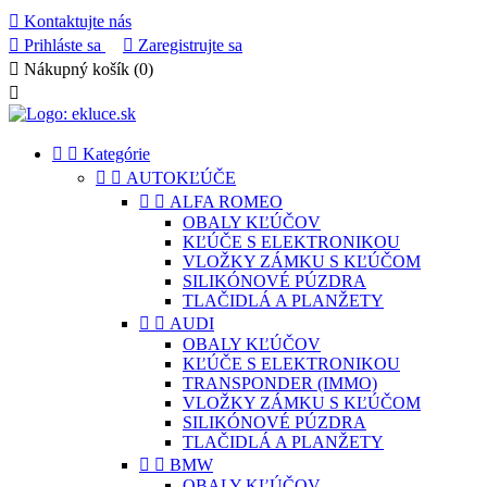

Kontaktujte nás

Prihláste sa

Zaregistrujte sa

Nákupný košík
(0)



Kategórie


AUTOKĽÚČE


ALFA ROMEO
OBALY KĽÚČOV
KĽÚČE S ELEKTRONIKOU
VLOŽKY ZÁMKU S KĽÚČOM
SILIKÓNOVÉ PÚZDRA
TLAČIDLÁ A PLANŽETY


AUDI
OBALY KĽÚČOV
KĽÚČE S ELEKTRONIKOU
TRANSPONDER (IMMO)
VLOŽKY ZÁMKU S KĽÚČOM
SILIKÓNOVÉ PÚZDRA
TLAČIDLÁ A PLANŽETY


BMW
OBALY KĽÚČOV