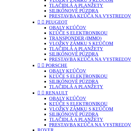
VLOŽKY ZÁMKU S KĽÚČOM
TLAČIDLÁ A PLANŽETY
SILIKÓNOVÉ PÚZDRA
PRESTAVBA KĽÚČA NA VYSTREĽOV


PEUGEOT
OBALY KĽÚČOV
KĽÚČE S ELEKTRONIKOU
TRANSPONDER (IMMO)
VLOŽKY ZÁMKU S KĽÚČOM
TLAČIDLÁ A PLANŽETY
SILIKÓNOVÉ PÚZDRA
PRESTAVBA KĽÚČA NA VYSTREĽOV


PORSCHE
OBALY KĽÚČOV
KĽÚČE S ELEKTRONIKOU
SILIKÓNOVÉ PÚZDRA
TLAČIDLÁ A PLANŽETY


RENAULT
OBALY KĽÚČOV
KĽÚČE S ELEKTRONIKOU
VLOŽKY ZÁMKU S KĽÚČOM
SILIKÓNOVÉ PÚZDRA
TLAČIDLÁ A PLANŽETY
PRESTAVBA KĽÚČA NA VYSTREĽOV
ROVER