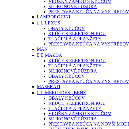
VLOŽKY ZÁMKU S KĽÚČOM
SILIKÓNOVÉ PÚZDRA
PRESTAVBA KĽÚČA NA VYSTREĽOV
LAMBORGHINI


LEXUS
OBALY KĽÚČOV
KĽÚČE S ELEKTRONIKOU
TLAČIDLÁ A PLANŽETY
PRESTAVBA KĽÚČA NA VYSTREĽOV
MAN


MAZDA
KĽÚČE S ELEKTRONIKOU
TLAČIDLÁ A PLANŽETY
SILIKÓNOVÉ PÚZDRA
OBALY KĽÚČOV
PRESTAVBA KĽÚČA NA VYSTREĽOV
MASERATI


MERCEDES - BENZ
OBALY KĽÚČOV
KĽÚČE S ELEKTRONIKOU
TLAČIDLÁ A PLANŽETY
VLOŽKY ZÁMKU S KĽÚČOM
SILIKÓNOVÉ PÚZDRA
PRESTAVBA KĽÚČA NA NOVŠÍ MOD