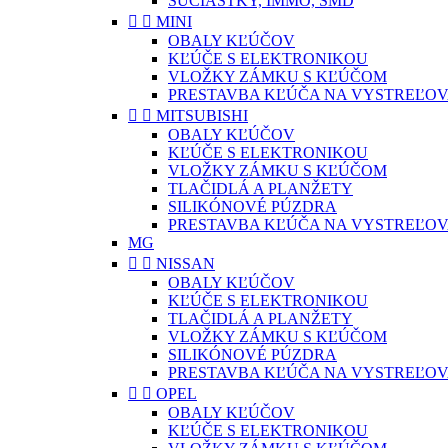
SÚČIASTKY, IMMO, SMD


MINI
OBALY KĽÚČOV
KĽÚČE S ELEKTRONIKOU
VLOŽKY ZÁMKU S KĽÚČOM
PRESTAVBA KĽÚČA NA VYSTREĽOV


MITSUBISHI
OBALY KĽÚČOV
KĽÚČE S ELEKTRONIKOU
VLOŽKY ZÁMKU S KĽÚČOM
TLAČIDLÁ A PLANŽETY
SILIKÓNOVÉ PÚZDRA
PRESTAVBA KĽÚČA NA VYSTREĽOV
MG


NISSAN
OBALY KĽÚČOV
KĽÚČE S ELEKTRONIKOU
TLAČIDLÁ A PLANŽETY
VLOŽKY ZÁMKU S KĽÚČOM
SILIKÓNOVÉ PÚZDRA
PRESTAVBA KĽÚČA NA VYSTREĽOV


OPEL
OBALY KĽÚČOV
KĽÚČE S ELEKTRONIKOU