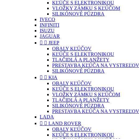
KĽÚČE S ELEKTRONIKOU
VLOŽKY ZÁMKU S KĽÚČOM
SILIKÓNOVÉ PÚZDRA
IVECO
INFINITI
ISUZU
JAGUAR


JEEP
OBALY KĽÚČOV
KĽÚČE S ELEKTRONIKOU
TLAČIDLÁ A PLANŽETY
PRESTAVBA KĽÚČA NA VYSTREĽOV
SILIKÓNOVÉ PÚZDRA


KIA
OBALY KĽÚČOV
KĽÚČE S ELEKTRONIKOU
VLOŽKY ZÁMKU S KĽÚČOM
TLAČIDLÁ A PLANŽETY
SILIKÓNOVÉ PÚZDRA
PRESTAVBA KĽÚČA NA VYSTREĽOV
LADA


LAND ROVER
OBALY KĽÚČOV
KĽÚČE S ELEKTRONIKOU