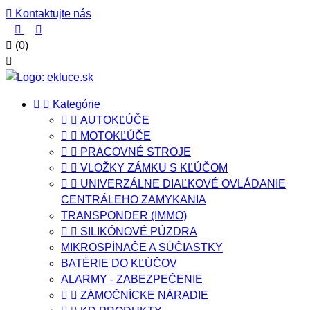

Kontaktujte nás



(0)



Kategórie


AUTOKĽÚČE


MOTOKĽÚČE


PRACOVNÉ STROJE


VLOŽKY ZÁMKU S KĽÚČOM


UNIVERZÁLNE DIAĽKOVÉ OVLÁDANIE
CENTRÁLEHO ZAMYKANIA
TRANSPONDER (IMMO)


SILIKÓNOVÉ PÚZDRA
MIKROSPÍNAČE A SÚČIASTKY
BATÉRIE DO KĽÚČOV
ALARMY - ZABEZPEČENIE


ZÁMOČNÍCKE NÁRADIE