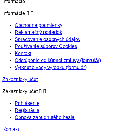
Informácie
Informácie


Obchodné podmienky
Reklamačný poriadok
Spracovanie osobných údajov
Používanie súborov Cookies
Kontakt
Odstúpenie od kúpnej zmluvy (formulár)
Vytknutie vady výrobku (formulár)
Zákaznícky účet
Zákaznícky účet


Prihlásenie
Registrácia
Obnova zabudnutého hesla
Kontakt