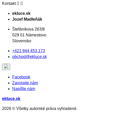
Kontakt


ekluce.sk
Jozef Madleňák
Štefánikova 263/8
029 01 Námestovo
Slovensko
+421 944 453 173
obchod@ekluce.sk
Facebook
Zavolajte nám
Napíšte nám
ekluce.sk
2026 © Všetky autorské práva vyhradené.