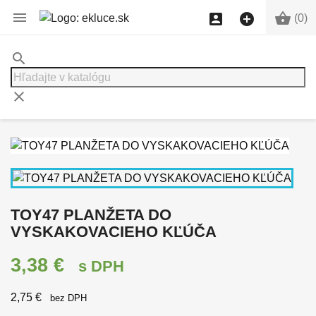




(0)
search
clear
TOY47 PLANŽETA DO
VYSKAKOVACIEHO KĽÚČA
3,38 €
s DPH
2,75 €
bez DPH