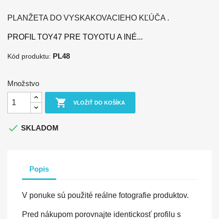
PLANŽETA DO VYSKAKOVACIEHO KĽÚČA .
PROFIL TOY47 PRE TOYOTU A INÉ...
PL48
Kód produktu:
Množstvo

VLOŽIŤ DO KOŠÍKA

SKLADOM
Popis
V ponuke sú použité reálne fotografie produktov.
Pred nákupom porovnajte identickosť profilu s