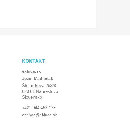
KONTAKT
ekluce.sk
Jozef Madleňák
Štefánikova 263/8
029 01 Námestovo
Slovensko
+421 944 453 173
obchod@ekluce.sk