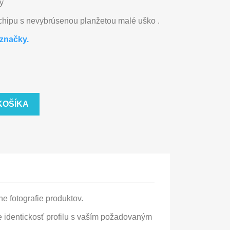
y
 chipu s nevybrúsenou planžetou malé uško .
značky.
KOŠÍKA
e fotografie produktov.
 identickosť profilu s vaším požadovaným