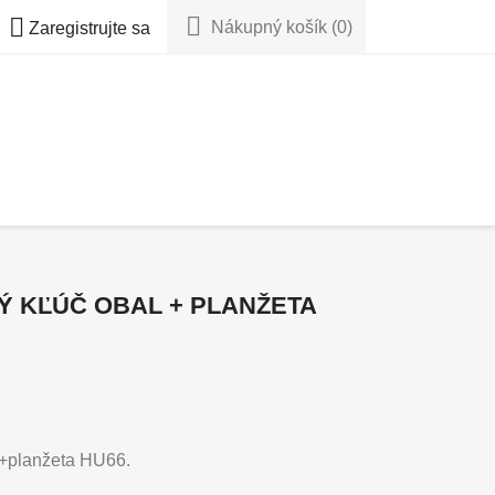


Nákupný košík
(0)
Zaregistrujte sa
Ý KĽÚČ OBAL + PLANŽETA
ý +planžeta HU66.