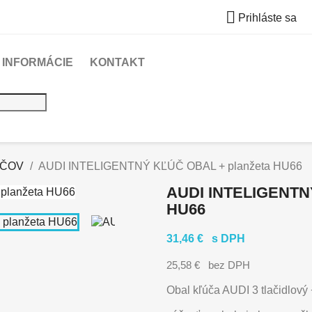

Prihláste sa
INFORMÁCIE
KONTAKT
ÚČOV
AUDI INTELIGENTNÝ KĽÚČ OBAL + planžeta HU66
AUDI INTELIGENTN
HU66
31,46 €
s DPH
25,58 €
bez DPH
Obal kľúča AUDI
3 tlačidlov