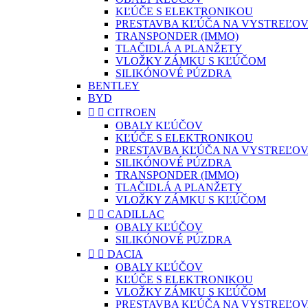
KĽÚČE S ELEKTRONIKOU
PRESTAVBA KĽÚČA NA VYSTREĽOV
TRANSPONDER (IMMO)
TLAČIDLÁ A PLANŽETY
VLOŽKY ZÁMKU S KĽÚČOM
SILIKÓNOVÉ PÚZDRA
BENTLEY
BYD


CITROEN
OBALY KĽÚČOV
KĽÚČE S ELEKTRONIKOU
PRESTAVBA KĽÚČA NA VYSTREĽOV
SILIKÓNOVÉ PÚZDRA
TRANSPONDER (IMMO)
TLAČIDLÁ A PLANŽETY
VLOŽKY ZÁMKU S KĽÚČOM


CADILLAC
OBALY KĽÚČOV
SILIKÓNOVÉ PÚZDRA


DACIA
OBALY KĽÚČOV
KĽÚČE S ELEKTRONIKOU
VLOŽKY ZÁMKU S KĽÚČOM
PRESTAVBA KĽÚČA NA VYSTREĽOV