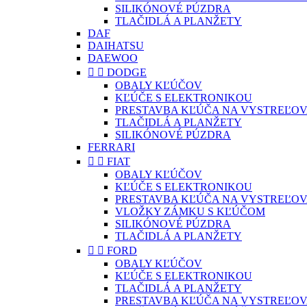
SILIKÓNOVÉ PÚZDRA
TLAČIDLÁ A PLANŽETY
DAF
DAIHATSU
DAEWOO


DODGE
OBALY KĽÚČOV
KĽÚČE S ELEKTRONIKOU
PRESTAVBA KĽÚČA NA VYSTREĽOV
TLAČIDLÁ A PLANŽETY
SILIKÓNOVÉ PÚZDRA
FERRARI


FIAT
OBALY KĽÚČOV
KĽÚČE S ELEKTRONIKOU
PRESTAVBA KĽÚČA NA VYSTREĽOV
VLOŽKY ZÁMKU S KĽÚČOM
SILIKÓNOVÉ PÚZDRA
TLAČIDLÁ A PLANŽETY


FORD
OBALY KĽÚČOV
KĽÚČE S ELEKTRONIKOU
TLAČIDLÁ A PLANŽETY
PRESTAVBA KĽÚČA NA VYSTREĽOV