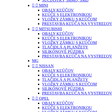
SÚČIASTKY, IMMO, SMD


MINI
OBALY KĽÚČOV
KĽÚČE S ELEKTRONIKOU
VLOŽKY ZÁMKU S KĽÚČOM
PRESTAVBA KĽÚČA NA VYSTREĽOV


MITSUBISHI
OBALY KĽÚČOV
KĽÚČE S ELEKTRONIKOU
VLOŽKY ZÁMKU S KĽÚČOM
TLAČIDLÁ A PLANŽETY
SILIKÓNOVÉ PÚZDRA
PRESTAVBA KĽÚČA NA VYSTREĽOV
MG


NISSAN
OBALY KĽÚČOV
KĽÚČE S ELEKTRONIKOU
TLAČIDLÁ A PLANŽETY
VLOŽKY ZÁMKU S KĽÚČOM
SILIKÓNOVÉ PÚZDRA
PRESTAVBA KĽÚČA NA VYSTREĽOV


OPEL
OBALY KĽÚČOV
KĽÚČE S ELEKTRONIKOU