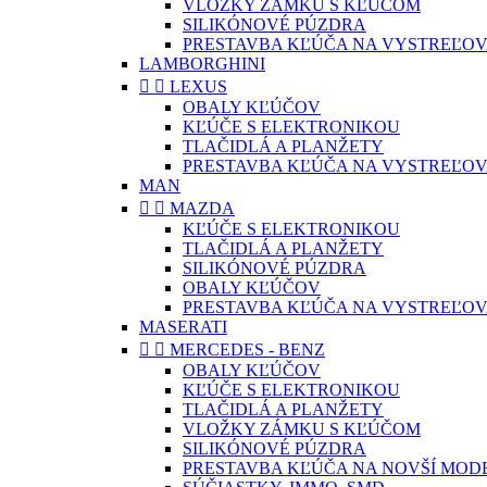
VLOŽKY ZÁMKU S KĽÚČOM
SILIKÓNOVÉ PÚZDRA
PRESTAVBA KĽÚČA NA VYSTREĽOV
LAMBORGHINI


LEXUS
OBALY KĽÚČOV
KĽÚČE S ELEKTRONIKOU
TLAČIDLÁ A PLANŽETY
PRESTAVBA KĽÚČA NA VYSTREĽOV
MAN


MAZDA
KĽÚČE S ELEKTRONIKOU
TLAČIDLÁ A PLANŽETY
SILIKÓNOVÉ PÚZDRA
OBALY KĽÚČOV
PRESTAVBA KĽÚČA NA VYSTREĽOV
MASERATI


MERCEDES - BENZ
OBALY KĽÚČOV
KĽÚČE S ELEKTRONIKOU
TLAČIDLÁ A PLANŽETY
VLOŽKY ZÁMKU S KĽÚČOM
SILIKÓNOVÉ PÚZDRA
PRESTAVBA KĽÚČA NA NOVŠÍ MOD