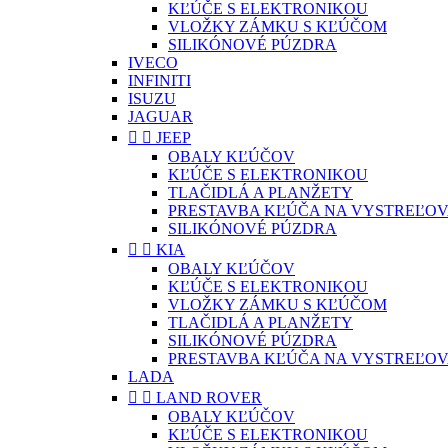
KĽÚČE S ELEKTRONIKOU
VLOŽKY ZÁMKU S KĽÚČOM
SILIKÓNOVÉ PÚZDRA
IVECO
INFINITI
ISUZU
JAGUAR


JEEP
OBALY KĽÚČOV
KĽÚČE S ELEKTRONIKOU
TLAČIDLÁ A PLANŽETY
PRESTAVBA KĽÚČA NA VYSTREĽOV
SILIKÓNOVÉ PÚZDRA


KIA
OBALY KĽÚČOV
KĽÚČE S ELEKTRONIKOU
VLOŽKY ZÁMKU S KĽÚČOM
TLAČIDLÁ A PLANŽETY
SILIKÓNOVÉ PÚZDRA
PRESTAVBA KĽÚČA NA VYSTREĽOV
LADA


LAND ROVER
OBALY KĽÚČOV
KĽÚČE S ELEKTRONIKOU