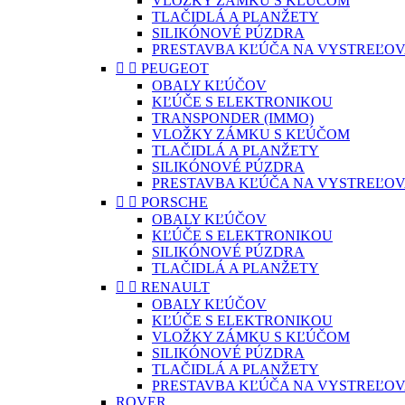
VLOŽKY ZÁMKU S KĽÚČOM
TLAČIDLÁ A PLANŽETY
SILIKÓNOVÉ PÚZDRA
PRESTAVBA KĽÚČA NA VYSTREĽOV


PEUGEOT
OBALY KĽÚČOV
KĽÚČE S ELEKTRONIKOU
TRANSPONDER (IMMO)
VLOŽKY ZÁMKU S KĽÚČOM
TLAČIDLÁ A PLANŽETY
SILIKÓNOVÉ PÚZDRA
PRESTAVBA KĽÚČA NA VYSTREĽOV


PORSCHE
OBALY KĽÚČOV
KĽÚČE S ELEKTRONIKOU
SILIKÓNOVÉ PÚZDRA
TLAČIDLÁ A PLANŽETY


RENAULT
OBALY KĽÚČOV
KĽÚČE S ELEKTRONIKOU
VLOŽKY ZÁMKU S KĽÚČOM
SILIKÓNOVÉ PÚZDRA
TLAČIDLÁ A PLANŽETY
PRESTAVBA KĽÚČA NA VYSTREĽOV
ROVER