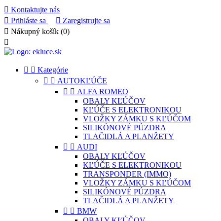

Kontaktujte nás

Prihláste sa

Zaregistrujte sa

Nákupný košík
(0)



Kategórie


AUTOKĽÚČE


ALFA ROMEO
OBALY KĽÚČOV
KĽÚČE S ELEKTRONIKOU
VLOŽKY ZÁMKU S KĽÚČOM
SILIKÓNOVÉ PÚZDRA
TLAČIDLÁ A PLANŽETY


AUDI
OBALY KĽÚČOV
KĽÚČE S ELEKTRONIKOU
TRANSPONDER (IMMO)
VLOŽKY ZÁMKU S KĽÚČOM
SILIKÓNOVÉ PÚZDRA
TLAČIDLÁ A PLANŽETY


BMW
OBALY KĽÚČOV