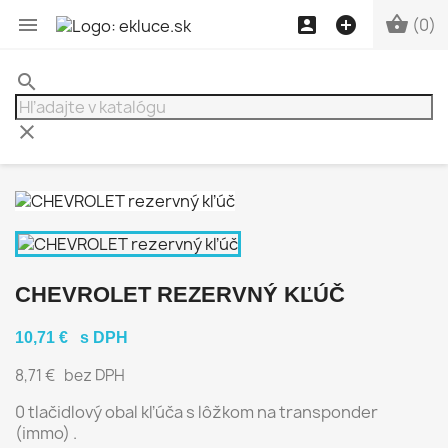




(0)
search
clear
CHEVROLET REZERVNÝ KĽÚČ
10,71 €
s DPH
8,71 €
bez DPH
0 tlačidlový obal kľúča s lôžkom na transponder
(immo) .