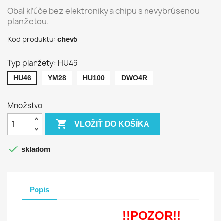
Obal kľúče bez elektroniky a chipu s nevybrúsenou
planžetou.
Kód produktu:
chev5
Typ planžety: HU46
HU46
YM28
HU100
DWO4R
Množstvo

VLOŽIŤ DO KOŠÍKA

skladom
Popis
!!POZOR!!