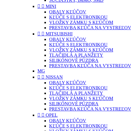
SÚČIASTKY, IMMO, SMD


MINI
OBALY KĽÚČOV
KĽÚČE S ELEKTRONIKOU
VLOŽKY ZÁMKU S KĽÚČOM
PRESTAVBA KĽÚČA NA VYSTREĽOV


MITSUBISHI
OBALY KĽÚČOV
KĽÚČE S ELEKTRONIKOU
VLOŽKY ZÁMKU S KĽÚČOM
TLAČIDLÁ A PLANŽETY
SILIKÓNOVÉ PÚZDRA
PRESTAVBA KĽÚČA NA VYSTREĽOV
MG


NISSAN
OBALY KĽÚČOV
KĽÚČE S ELEKTRONIKOU
TLAČIDLÁ A PLANŽETY
VLOŽKY ZÁMKU S KĽÚČOM
SILIKÓNOVÉ PÚZDRA
PRESTAVBA KĽÚČA NA VYSTREĽOV


OPEL
OBALY KĽÚČOV
KĽÚČE S ELEKTRONIKOU