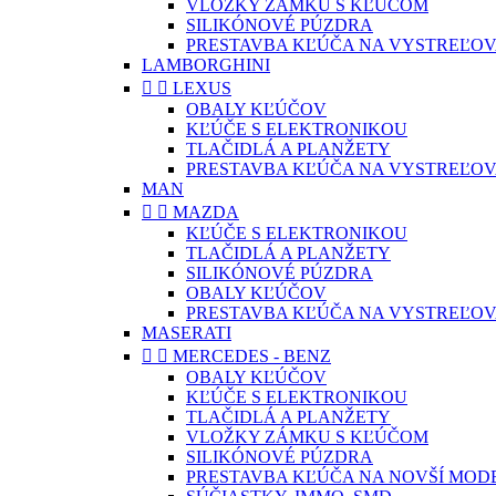
VLOŽKY ZÁMKU S KĽÚČOM
SILIKÓNOVÉ PÚZDRA
PRESTAVBA KĽÚČA NA VYSTREĽOV
LAMBORGHINI


LEXUS
OBALY KĽÚČOV
KĽÚČE S ELEKTRONIKOU
TLAČIDLÁ A PLANŽETY
PRESTAVBA KĽÚČA NA VYSTREĽOV
MAN


MAZDA
KĽÚČE S ELEKTRONIKOU
TLAČIDLÁ A PLANŽETY
SILIKÓNOVÉ PÚZDRA
OBALY KĽÚČOV
PRESTAVBA KĽÚČA NA VYSTREĽOV
MASERATI


MERCEDES - BENZ
OBALY KĽÚČOV
KĽÚČE S ELEKTRONIKOU
TLAČIDLÁ A PLANŽETY
VLOŽKY ZÁMKU S KĽÚČOM
SILIKÓNOVÉ PÚZDRA
PRESTAVBA KĽÚČA NA NOVŠÍ MOD