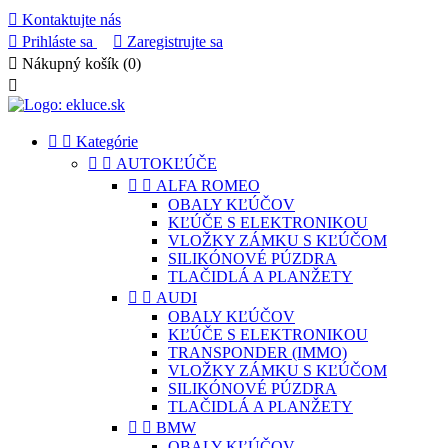

Kontaktujte nás

Prihláste sa

Zaregistrujte sa

Nákupný košík
(0)



Kategórie


AUTOKĽÚČE


ALFA ROMEO
OBALY KĽÚČOV
KĽÚČE S ELEKTRONIKOU
VLOŽKY ZÁMKU S KĽÚČOM
SILIKÓNOVÉ PÚZDRA
TLAČIDLÁ A PLANŽETY


AUDI
OBALY KĽÚČOV
KĽÚČE S ELEKTRONIKOU
TRANSPONDER (IMMO)
VLOŽKY ZÁMKU S KĽÚČOM
SILIKÓNOVÉ PÚZDRA
TLAČIDLÁ A PLANŽETY


BMW
OBALY KĽÚČOV