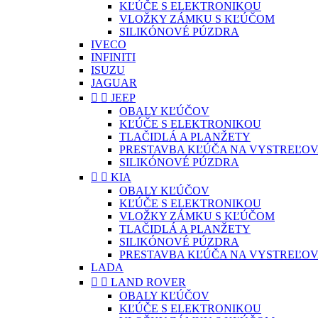
KĽÚČE S ELEKTRONIKOU
VLOŽKY ZÁMKU S KĽÚČOM
SILIKÓNOVÉ PÚZDRA
IVECO
INFINITI
ISUZU
JAGUAR


JEEP
OBALY KĽÚČOV
KĽÚČE S ELEKTRONIKOU
TLAČIDLÁ A PLANŽETY
PRESTAVBA KĽÚČA NA VYSTREĽOV
SILIKÓNOVÉ PÚZDRA


KIA
OBALY KĽÚČOV
KĽÚČE S ELEKTRONIKOU
VLOŽKY ZÁMKU S KĽÚČOM
TLAČIDLÁ A PLANŽETY
SILIKÓNOVÉ PÚZDRA
PRESTAVBA KĽÚČA NA VYSTREĽOV
LADA


LAND ROVER
OBALY KĽÚČOV
KĽÚČE S ELEKTRONIKOU