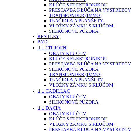
KĽÚČE S ELEKTRONIKOU
PRESTAVBA KĽÚČA NA VYSTREĽOV
TRANSPONDER (IMMO)
TLAČIDLÁ A PLANŽETY
VLOŽKY ZÁMKU S KĽÚČOM
SILIKÓNOVÉ PÚZDRA
BENTLEY
BYD


CITROEN
OBALY KĽÚČOV
KĽÚČE S ELEKTRONIKOU
PRESTAVBA KĽÚČA NA VYSTREĽOV
SILIKÓNOVÉ PÚZDRA
TRANSPONDER (IMMO)
TLAČIDLÁ A PLANŽETY
VLOŽKY ZÁMKU S KĽÚČOM


CADILLAC
OBALY KĽÚČOV
SILIKÓNOVÉ PÚZDRA


DACIA
OBALY KĽÚČOV
KĽÚČE S ELEKTRONIKOU
VLOŽKY ZÁMKU S KĽÚČOM
PRESTAVBA KĽÚČA NA VYSTREĽOV