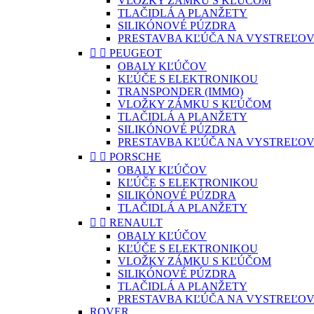
VLOŽKY ZÁMKU S KĽÚČOM
TLAČIDLÁ A PLANŽETY
SILIKÓNOVÉ PÚZDRA
PRESTAVBA KĽÚČA NA VYSTREĽOV


PEUGEOT
OBALY KĽÚČOV
KĽÚČE S ELEKTRONIKOU
TRANSPONDER (IMMO)
VLOŽKY ZÁMKU S KĽÚČOM
TLAČIDLÁ A PLANŽETY
SILIKÓNOVÉ PÚZDRA
PRESTAVBA KĽÚČA NA VYSTREĽOV


PORSCHE
OBALY KĽÚČOV
KĽÚČE S ELEKTRONIKOU
SILIKÓNOVÉ PÚZDRA
TLAČIDLÁ A PLANŽETY


RENAULT
OBALY KĽÚČOV
KĽÚČE S ELEKTRONIKOU
VLOŽKY ZÁMKU S KĽÚČOM
SILIKÓNOVÉ PÚZDRA
TLAČIDLÁ A PLANŽETY
PRESTAVBA KĽÚČA NA VYSTREĽOV
ROVER