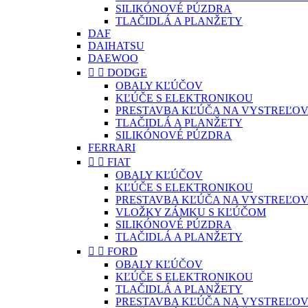
SILIKÓNOVÉ PÚZDRA
TLAČIDLÁ A PLANŽETY
DAF
DAIHATSU
DAEWOO


DODGE
OBALY KĽÚČOV
KĽÚČE S ELEKTRONIKOU
PRESTAVBA KĽÚČA NA VYSTREĽOV
TLAČIDLÁ A PLANŽETY
SILIKÓNOVÉ PÚZDRA
FERRARI


FIAT
OBALY KĽÚČOV
KĽÚČE S ELEKTRONIKOU
PRESTAVBA KĽÚČA NA VYSTREĽOV
VLOŽKY ZÁMKU S KĽÚČOM
SILIKÓNOVÉ PÚZDRA
TLAČIDLÁ A PLANŽETY


FORD
OBALY KĽÚČOV
KĽÚČE S ELEKTRONIKOU
TLAČIDLÁ A PLANŽETY
PRESTAVBA KĽÚČA NA VYSTREĽOV