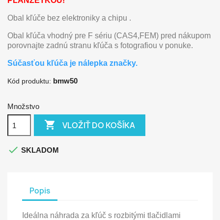
PLANŽETKOU!
Obal kľúče bez elektroniky a chipu .
Obal kľúča vhodný pre F sériu (CAS4,FEM) pred nákupom
porovnajte zadnú stranu kľúča s fotografiou v ponuke.
Súčasťou kľúča je nálepka značky.
bmw50
Kód produktu:
Množstvo

VLOŽIŤ DO KOŠÍKA

SKLADOM
Popis
Ideálna náhrada za kľúč s rozbitými tlačidlami