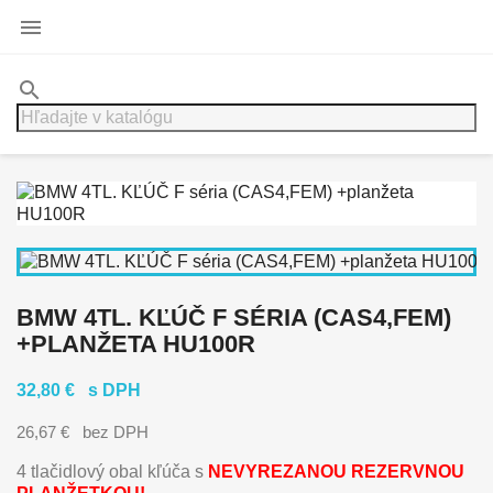

search
BMW 4TL. KĽÚČ F SÉRIA (CAS4,FEM)
+PLANŽETA HU100R
32,80 €
s DPH
26,67 €
bez DPH
4 tlačidlový obal kľúča s
NEVYREZANOU REZERVNOU