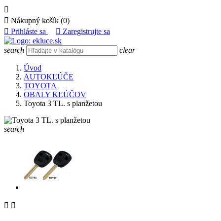


Nákupný košík
(0)

Prihláste sa

Zaregistrujte sa
search
clear
Úvod
AUTOKĽÚČE
TOYOTA
OBALY KĽÚČOV
Toyota 3 TL. s planžetou
search

