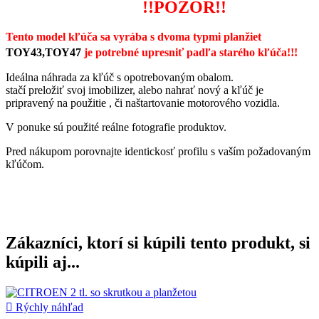
!!POZOR!!
Tento model kľúča sa vyrába
s dvoma typmi planžiet
TOY43,TOY47
je potrebné upresniť
padľa starého kľúča!!!
Ideálna náhrada za kľúč s opotrebovaným obalom.
stačí preložiť svoj imobilizer, alebo nahrať nový a kľúč je
pripravený na použitie , či naštartovanie motorového vozidla.
V ponuke sú použité reálne fotografie produktov.
Pred nákupom porovnajte identickosť profilu s vaším požadovaným
kľúčom.
Zákazníci, ktorí si kúpili tento produkt, si
kúpili aj...

Rýchly náhľad