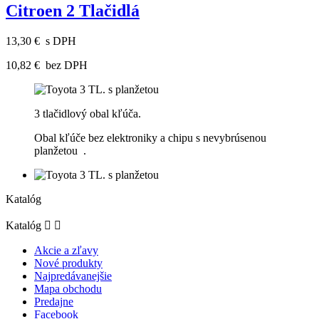
Citroen 2 Tlačidlá
13,30 €
s DPH
10,82 €
bez DPH
3 tlačidlový obal kľúča.
Obal kľúče bez elektroniky a chipu s nevybrúsenou
planžetou .
Katalóg
Katalóg


Akcie a zľavy
Nové produkty
Najpredávanejšie
Mapa obchodu
Predajne
Facebook