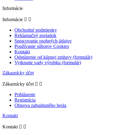
Informácie
Informácie


Obchodné podmienky
Reklamačný poriadok
Spracovanie osobných údajov
Používanie súborov Cookies
Kontakt
Odstúpenie od kúpnej zmluvy (formulár)
Vytknutie vady výrobku (formulár)
Zákaznícky účet
Zákaznícky účet


Prihlásenie
Registrácia
Obnova zabudnutého hesla
Kontakt
Kontakt

