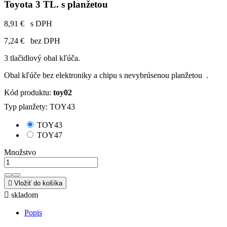
Toyota 3 TL. s planžetou
8,91 €
s DPH
7,24 €
bez DPH
3 tlačidlový obal kľúča.
Obal kľúče bez elektroniky a chipu s nevybrúsenou planžetou .
Kód produktu:
toy02
Typ planžety: TOY43
TOY43
TOY47
Množstvo

Vložiť do košíka

skladom
Popis