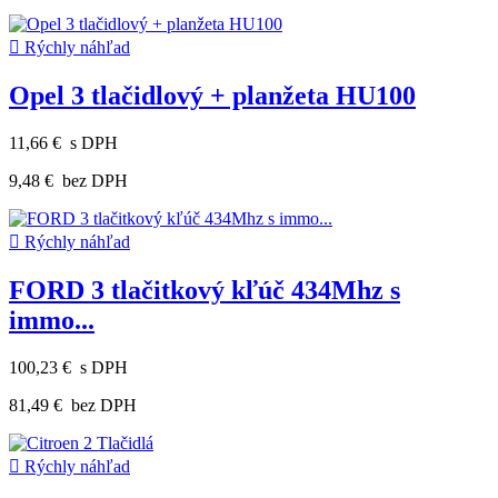

Rýchly náhľad
Opel 3 tlačidlový + planžeta HU100
11,66 €
s DPH
9,48 €
bez DPH

Rýchly náhľad
FORD 3 tlačitkový kľúč 434Mhz s
immo...
100,23 €
s DPH
81,49 €
bez DPH

Rýchly náhľad