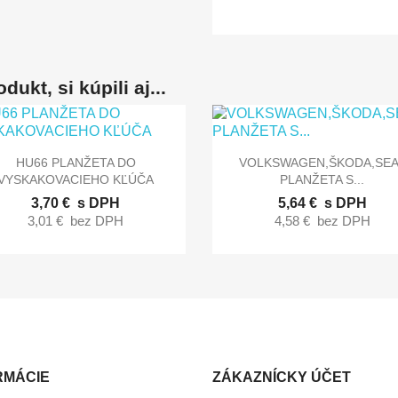
dukt, si kúpili aj...


Rýchly náhľad
Rýchly náhľad
HU66 PLANŽETA DO
VOLKSWAGEN,ŠKODA,SEA
VYSKAKOVACIEHO KĽÚČA
PLANŽETA S...
3,70 €
s DPH
5,64 €
s DPH
3,01 €
bez DPH
4,58 €
bez DPH
RMÁCIE
ZÁKAZNÍCKY ÚČET