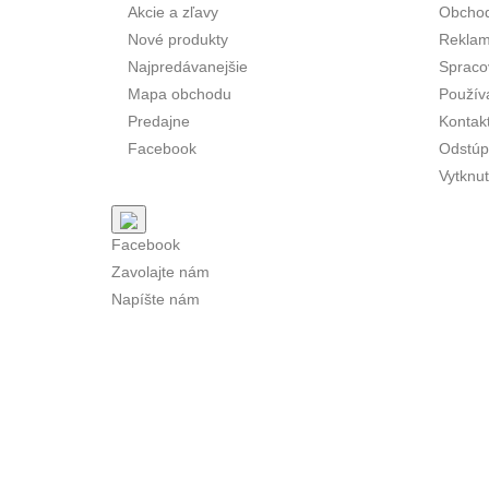
Akcie a zľavy
Obcho
Nové produkty
Reklam
Najpredávanejšie
Spraco
Mapa obchodu
Použív
Predajne
Kontak
Facebook
Odstúp
Vytknut
Facebook
Zavolajte nám
Napíšte nám