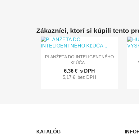
Zákazníci, ktorí si kúpili tento pro

Rýchly náhľad
PLANŽETA DO INTELIGENTNÉHO
KĽÚČA...
6,36 €
s DPH
5,17 €
bez DPH
KATALÓG
INFO