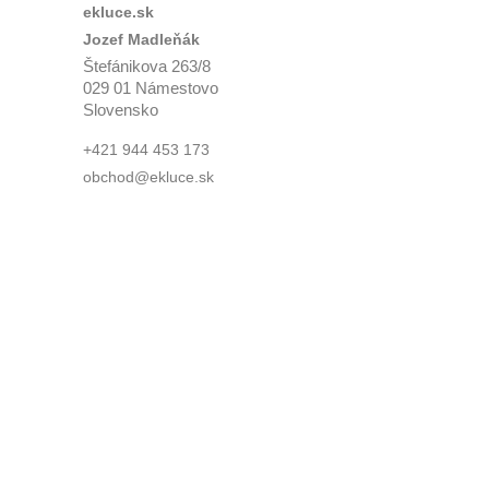
ekluce.sk
Jozef Madleňák
Štefánikova 263/8
029 01 Námestovo
Slovensko
+421 944 453 173
obchod@ekluce.sk