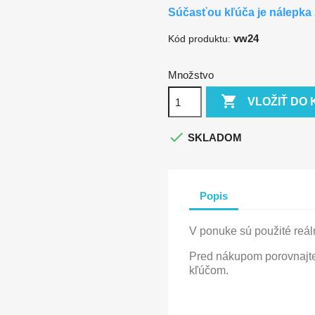
Súčasťou kľúča je nálepka 
vw24
Kód produktu:
Množstvo

VLOŽIŤ DO 

SKLADOM
Popis
V ponuke sú použité reáln
Pred nákupom porovnajte
kľúčom.