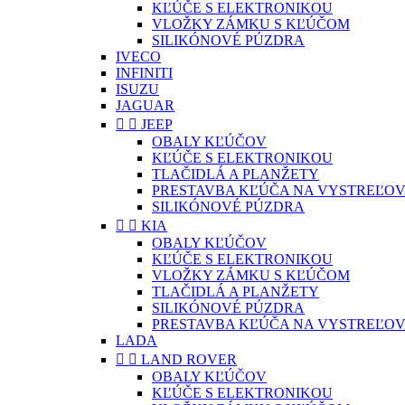
KĽÚČE S ELEKTRONIKOU
VLOŽKY ZÁMKU S KĽÚČOM
SILIKÓNOVÉ PÚZDRA
IVECO
INFINITI
ISUZU
JAGUAR


JEEP
OBALY KĽÚČOV
KĽÚČE S ELEKTRONIKOU
TLAČIDLÁ A PLANŽETY
PRESTAVBA KĽÚČA NA VYSTREĽOV
SILIKÓNOVÉ PÚZDRA


KIA
OBALY KĽÚČOV
KĽÚČE S ELEKTRONIKOU
VLOŽKY ZÁMKU S KĽÚČOM
TLAČIDLÁ A PLANŽETY
SILIKÓNOVÉ PÚZDRA
PRESTAVBA KĽÚČA NA VYSTREĽOV
LADA


LAND ROVER
OBALY KĽÚČOV
KĽÚČE S ELEKTRONIKOU