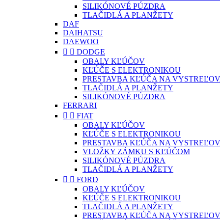
SILIKÓNOVÉ PÚZDRA
TLAČIDLÁ A PLANŽETY
DAF
DAIHATSU
DAEWOO


DODGE
OBALY KĽÚČOV
KĽÚČE S ELEKTRONIKOU
PRESTAVBA KĽÚČA NA VYSTREĽOV
TLAČIDLÁ A PLANŽETY
SILIKÓNOVÉ PÚZDRA
FERRARI


FIAT
OBALY KĽÚČOV
KĽÚČE S ELEKTRONIKOU
PRESTAVBA KĽÚČA NA VYSTREĽOV
VLOŽKY ZÁMKU S KĽÚČOM
SILIKÓNOVÉ PÚZDRA
TLAČIDLÁ A PLANŽETY


FORD
OBALY KĽÚČOV
KĽÚČE S ELEKTRONIKOU
TLAČIDLÁ A PLANŽETY
PRESTAVBA KĽÚČA NA VYSTREĽOV