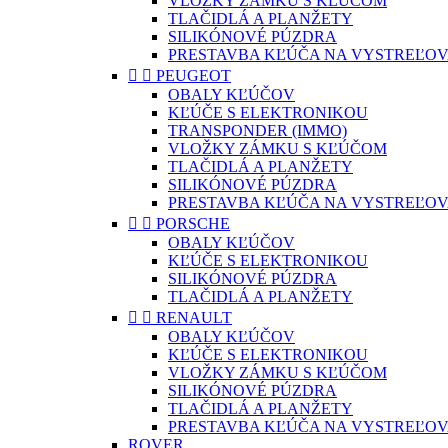
VLOŽKY ZÁMKU S KĽÚČOM
TLAČIDLÁ A PLANŽETY
SILIKÓNOVÉ PÚZDRA
PRESTAVBA KĽÚČA NA VYSTREĽOV


PEUGEOT
OBALY KĽÚČOV
KĽÚČE S ELEKTRONIKOU
TRANSPONDER (IMMO)
VLOŽKY ZÁMKU S KĽÚČOM
TLAČIDLÁ A PLANŽETY
SILIKÓNOVÉ PÚZDRA
PRESTAVBA KĽÚČA NA VYSTREĽOV


PORSCHE
OBALY KĽÚČOV
KĽÚČE S ELEKTRONIKOU
SILIKÓNOVÉ PÚZDRA
TLAČIDLÁ A PLANŽETY


RENAULT
OBALY KĽÚČOV
KĽÚČE S ELEKTRONIKOU
VLOŽKY ZÁMKU S KĽÚČOM
SILIKÓNOVÉ PÚZDRA
TLAČIDLÁ A PLANŽETY
PRESTAVBA KĽÚČA NA VYSTREĽOV
ROVER