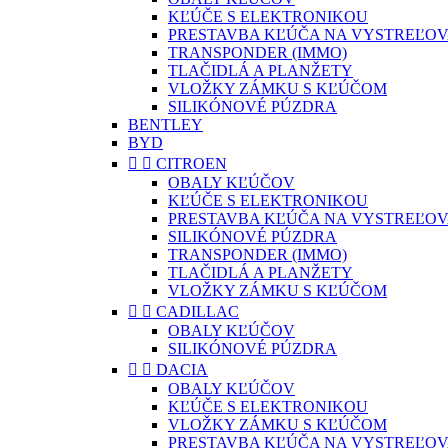
KĽÚČE S ELEKTRONIKOU
PRESTAVBA KĽÚČA NA VYSTREĽOV
TRANSPONDER (IMMO)
TLAČIDLÁ A PLANŽETY
VLOŽKY ZÁMKU S KĽÚČOM
SILIKÓNOVÉ PÚZDRA
BENTLEY
BYD


CITROEN
OBALY KĽÚČOV
KĽÚČE S ELEKTRONIKOU
PRESTAVBA KĽÚČA NA VYSTREĽOV
SILIKÓNOVÉ PÚZDRA
TRANSPONDER (IMMO)
TLAČIDLÁ A PLANŽETY
VLOŽKY ZÁMKU S KĽÚČOM


CADILLAC
OBALY KĽÚČOV
SILIKÓNOVÉ PÚZDRA


DACIA
OBALY KĽÚČOV
KĽÚČE S ELEKTRONIKOU
VLOŽKY ZÁMKU S KĽÚČOM
PRESTAVBA KĽÚČA NA VYSTREĽOV