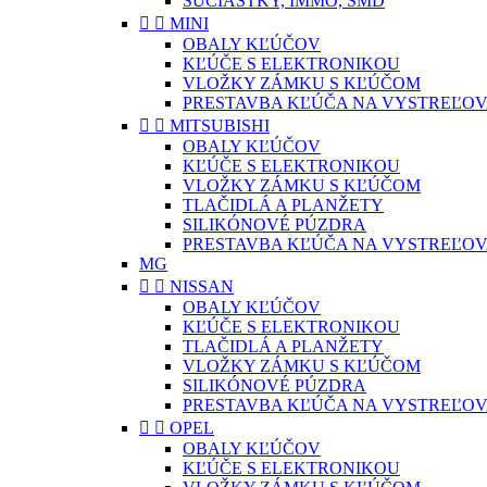
SÚČIASTKY, IMMO, SMD


MINI
OBALY KĽÚČOV
KĽÚČE S ELEKTRONIKOU
VLOŽKY ZÁMKU S KĽÚČOM
PRESTAVBA KĽÚČA NA VYSTREĽOV


MITSUBISHI
OBALY KĽÚČOV
KĽÚČE S ELEKTRONIKOU
VLOŽKY ZÁMKU S KĽÚČOM
TLAČIDLÁ A PLANŽETY
SILIKÓNOVÉ PÚZDRA
PRESTAVBA KĽÚČA NA VYSTREĽOV
MG


NISSAN
OBALY KĽÚČOV
KĽÚČE S ELEKTRONIKOU
TLAČIDLÁ A PLANŽETY
VLOŽKY ZÁMKU S KĽÚČOM
SILIKÓNOVÉ PÚZDRA
PRESTAVBA KĽÚČA NA VYSTREĽOV


OPEL
OBALY KĽÚČOV
KĽÚČE S ELEKTRONIKOU