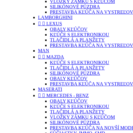
VLOŽKY ZÁMKU S KĽÚČOM
SILIKÓNOVÉ PÚZDRA
PRESTAVBA KĽÚČA NA VYSTREĽOV
LAMBORGHINI


LEXUS
OBALY KĽÚČOV
KĽÚČE S ELEKTRONIKOU
TLAČIDLÁ A PLANŽETY
PRESTAVBA KĽÚČA NA VYSTREĽOV
MAN


MAZDA
KĽÚČE S ELEKTRONIKOU
TLAČIDLÁ A PLANŽETY
SILIKÓNOVÉ PÚZDRA
OBALY KĽÚČOV
PRESTAVBA KĽÚČA NA VYSTREĽOV
MASERATI


MERCEDES - BENZ
OBALY KĽÚČOV
KĽÚČE S ELEKTRONIKOU
TLAČIDLÁ A PLANŽETY
VLOŽKY ZÁMKU S KĽÚČOM
SILIKÓNOVÉ PÚZDRA
PRESTAVBA KĽÚČA NA NOVŠÍ MOD