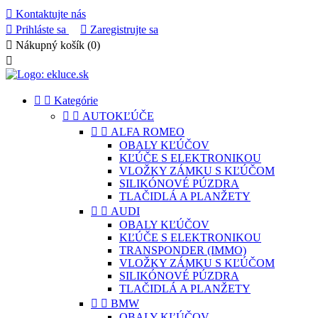

Kontaktujte nás

Prihláste sa

Zaregistrujte sa

Nákupný košík
(0)



Kategórie


AUTOKĽÚČE


ALFA ROMEO
OBALY KĽÚČOV
KĽÚČE S ELEKTRONIKOU
VLOŽKY ZÁMKU S KĽÚČOM
SILIKÓNOVÉ PÚZDRA
TLAČIDLÁ A PLANŽETY


AUDI
OBALY KĽÚČOV
KĽÚČE S ELEKTRONIKOU
TRANSPONDER (IMMO)
VLOŽKY ZÁMKU S KĽÚČOM
SILIKÓNOVÉ PÚZDRA
TLAČIDLÁ A PLANŽETY


BMW
OBALY KĽÚČOV