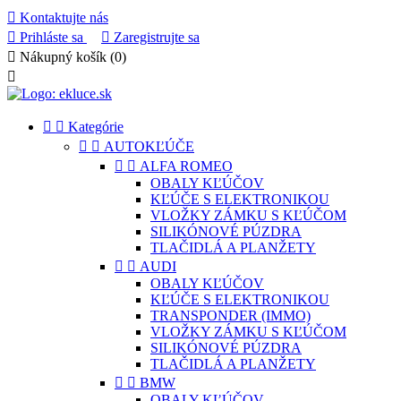

Kontaktujte nás

Prihláste sa

Zaregistrujte sa

Nákupný košík
(0)



Kategórie


AUTOKĽÚČE


ALFA ROMEO
OBALY KĽÚČOV
KĽÚČE S ELEKTRONIKOU
VLOŽKY ZÁMKU S KĽÚČOM
SILIKÓNOVÉ PÚZDRA
TLAČIDLÁ A PLANŽETY


AUDI
OBALY KĽÚČOV
KĽÚČE S ELEKTRONIKOU
TRANSPONDER (IMMO)
VLOŽKY ZÁMKU S KĽÚČOM
SILIKÓNOVÉ PÚZDRA
TLAČIDLÁ A PLANŽETY


BMW
OBALY KĽÚČOV