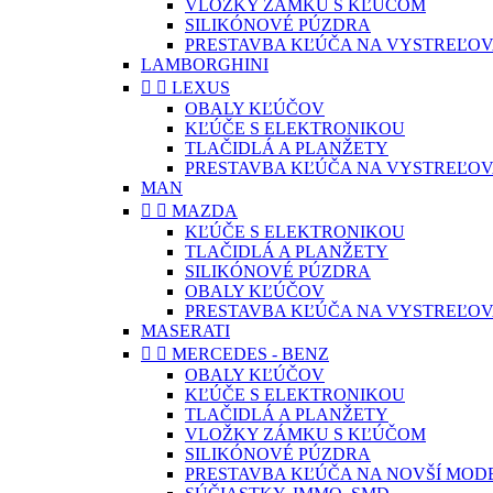
VLOŽKY ZÁMKU S KĽÚČOM
SILIKÓNOVÉ PÚZDRA
PRESTAVBA KĽÚČA NA VYSTREĽOV
LAMBORGHINI


LEXUS
OBALY KĽÚČOV
KĽÚČE S ELEKTRONIKOU
TLAČIDLÁ A PLANŽETY
PRESTAVBA KĽÚČA NA VYSTREĽOV
MAN


MAZDA
KĽÚČE S ELEKTRONIKOU
TLAČIDLÁ A PLANŽETY
SILIKÓNOVÉ PÚZDRA
OBALY KĽÚČOV
PRESTAVBA KĽÚČA NA VYSTREĽOV
MASERATI


MERCEDES - BENZ
OBALY KĽÚČOV
KĽÚČE S ELEKTRONIKOU
TLAČIDLÁ A PLANŽETY
VLOŽKY ZÁMKU S KĽÚČOM
SILIKÓNOVÉ PÚZDRA
PRESTAVBA KĽÚČA NA NOVŠÍ MOD