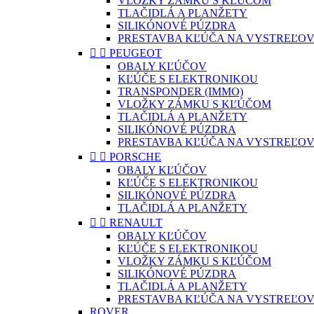
VLOŽKY ZÁMKU S KĽÚČOM
TLAČIDLÁ A PLANŽETY
SILIKÓNOVÉ PÚZDRA
PRESTAVBA KĽÚČA NA VYSTREĽOV


PEUGEOT
OBALY KĽÚČOV
KĽÚČE S ELEKTRONIKOU
TRANSPONDER (IMMO)
VLOŽKY ZÁMKU S KĽÚČOM
TLAČIDLÁ A PLANŽETY
SILIKÓNOVÉ PÚZDRA
PRESTAVBA KĽÚČA NA VYSTREĽOV


PORSCHE
OBALY KĽÚČOV
KĽÚČE S ELEKTRONIKOU
SILIKÓNOVÉ PÚZDRA
TLAČIDLÁ A PLANŽETY


RENAULT
OBALY KĽÚČOV
KĽÚČE S ELEKTRONIKOU
VLOŽKY ZÁMKU S KĽÚČOM
SILIKÓNOVÉ PÚZDRA
TLAČIDLÁ A PLANŽETY
PRESTAVBA KĽÚČA NA VYSTREĽOV
ROVER