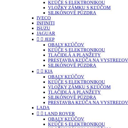
KĽÚČE S ELEKTRONIKOU
VLOŽKY ZÁMKU S KĽÚČOM
SILIKÓNOVÉ PÚZDRA
IVECO
INFINITI
ISUZU
JAGUAR


JEEP
OBALY KĽÚČOV
KĽÚČE S ELEKTRONIKOU
TLAČIDLÁ A PLANŽETY
PRESTAVBA KĽÚČA NA VYSTREĽOV
SILIKÓNOVÉ PÚZDRA


KIA
OBALY KĽÚČOV
KĽÚČE S ELEKTRONIKOU
VLOŽKY ZÁMKU S KĽÚČOM
TLAČIDLÁ A PLANŽETY
SILIKÓNOVÉ PÚZDRA
PRESTAVBA KĽÚČA NA VYSTREĽOV
LADA


LAND ROVER
OBALY KĽÚČOV
KĽÚČE S ELEKTRONIKOU