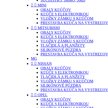
SÚČIASTKY, IMMO, SMD


MINI
OBALY KĽÚČOV
KĽÚČE S ELEKTRONIKOU
VLOŽKY ZÁMKU S KĽÚČOM
PRESTAVBA KĽÚČA NA VYSTREĽOV


MITSUBISHI
OBALY KĽÚČOV
KĽÚČE S ELEKTRONIKOU
VLOŽKY ZÁMKU S KĽÚČOM
TLAČIDLÁ A PLANŽETY
SILIKÓNOVÉ PÚZDRA
PRESTAVBA KĽÚČA NA VYSTREĽOV
MG


NISSAN
OBALY KĽÚČOV
KĽÚČE S ELEKTRONIKOU
TLAČIDLÁ A PLANŽETY
VLOŽKY ZÁMKU S KĽÚČOM
SILIKÓNOVÉ PÚZDRA
PRESTAVBA KĽÚČA NA VYSTREĽOV


OPEL
OBALY KĽÚČOV
KĽÚČE S ELEKTRONIKOU