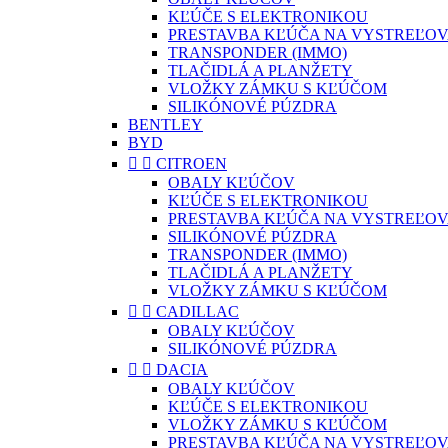
KĽÚČE S ELEKTRONIKOU
PRESTAVBA KĽÚČA NA VYSTREĽOV
TRANSPONDER (IMMO)
TLAČIDLÁ A PLANŽETY
VLOŽKY ZÁMKU S KĽÚČOM
SILIKÓNOVÉ PÚZDRA
BENTLEY
BYD


CITROEN
OBALY KĽÚČOV
KĽÚČE S ELEKTRONIKOU
PRESTAVBA KĽÚČA NA VYSTREĽOV
SILIKÓNOVÉ PÚZDRA
TRANSPONDER (IMMO)
TLAČIDLÁ A PLANŽETY
VLOŽKY ZÁMKU S KĽÚČOM


CADILLAC
OBALY KĽÚČOV
SILIKÓNOVÉ PÚZDRA


DACIA
OBALY KĽÚČOV
KĽÚČE S ELEKTRONIKOU
VLOŽKY ZÁMKU S KĽÚČOM
PRESTAVBA KĽÚČA NA VYSTREĽOV