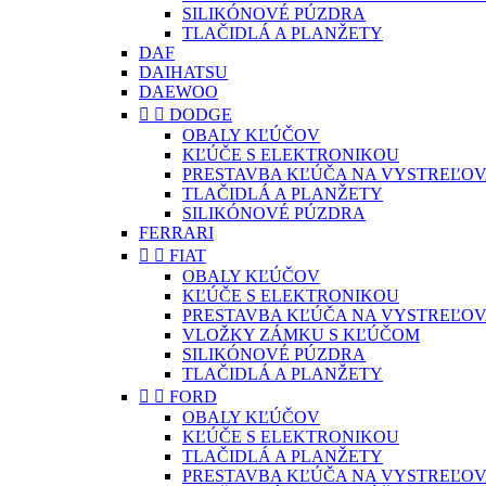
SILIKÓNOVÉ PÚZDRA
TLAČIDLÁ A PLANŽETY
DAF
DAIHATSU
DAEWOO


DODGE
OBALY KĽÚČOV
KĽÚČE S ELEKTRONIKOU
PRESTAVBA KĽÚČA NA VYSTREĽOV
TLAČIDLÁ A PLANŽETY
SILIKÓNOVÉ PÚZDRA
FERRARI


FIAT
OBALY KĽÚČOV
KĽÚČE S ELEKTRONIKOU
PRESTAVBA KĽÚČA NA VYSTREĽOV
VLOŽKY ZÁMKU S KĽÚČOM
SILIKÓNOVÉ PÚZDRA
TLAČIDLÁ A PLANŽETY


FORD
OBALY KĽÚČOV
KĽÚČE S ELEKTRONIKOU
TLAČIDLÁ A PLANŽETY
PRESTAVBA KĽÚČA NA VYSTREĽOV