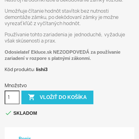
Umožňuje čítanie hodnôt stavítok bez nutnosti
demontáže zámku, po dekódovaní zámky je možne
vyrezať kľúč z vyčítaných hodnôt.
Používanie tohto zariadenia je jednoduché, vyžaduje
však skúsenosti a prax.
Odosielateľ Ekluce.sk NEZODPOVEDÁ za používanie
zariadení v rozpore s platnými zákonmi.
Kód produktu:
lishi3
Množstvo

VLOŽIŤ DO KOŠÍKA

SKLADOM
Popis