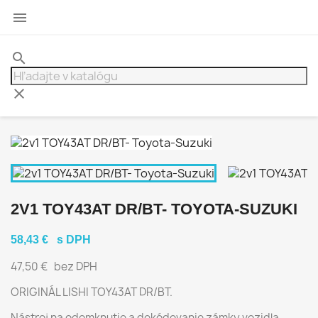

search
clear
2V1 TOY43AT DR/BT- TOYOTA-SUZUKI
58,43 €
s DPH
47,50 €
bez DPH
ORIGINÁL LISHI TOY43AT DR/BT.
Nástroj na odomknutie a dekódovanie zámky vozidla.