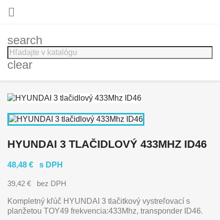

search
clear
HYUNDAI 3 TLAČIDLOVÝ 433MHZ ID46
48,48 €
s DPH
39,42 €
bez DPH
Kompletný kľúč
HYUNDAI
3 tlačitkový vystreľovací
s
planžetou TOY49 frekvencia:433Mhz, transponder ID46.