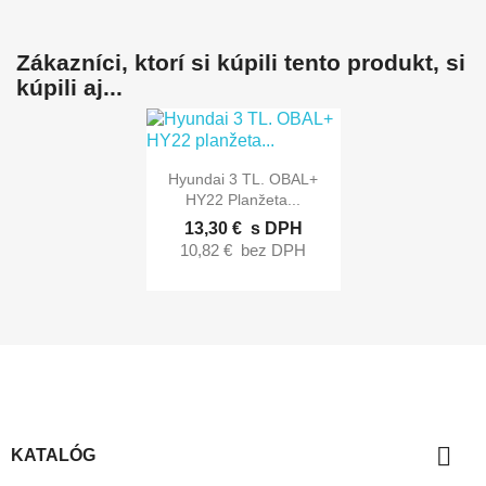
Zákazníci, ktorí si kúpili tento produkt, si
kúpili aj...

Rýchly náhľad
Hyundai 3 TL. OBAL+
HY22 Planžeta...
13,30 €
s DPH
10,82 €
bez DPH

KATALÓG