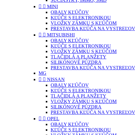
SÚČIASTKY, IMMO, SMD


MINI
OBALY KĽÚČOV
KĽÚČE S ELEKTRONIKOU
VLOŽKY ZÁMKU S KĽÚČOM
PRESTAVBA KĽÚČA NA VYSTREĽOV


MITSUBISHI
OBALY KĽÚČOV
KĽÚČE S ELEKTRONIKOU
VLOŽKY ZÁMKU S KĽÚČOM
TLAČIDLÁ A PLANŽETY
SILIKÓNOVÉ PÚZDRA
PRESTAVBA KĽÚČA NA VYSTREĽOV
MG


NISSAN
OBALY KĽÚČOV
KĽÚČE S ELEKTRONIKOU
TLAČIDLÁ A PLANŽETY
VLOŽKY ZÁMKU S KĽÚČOM
SILIKÓNOVÉ PÚZDRA
PRESTAVBA KĽÚČA NA VYSTREĽOV


OPEL
OBALY KĽÚČOV
KĽÚČE S ELEKTRONIKOU