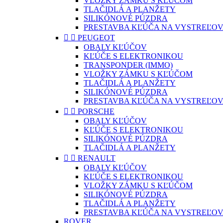
VLOŽKY ZÁMKU S KĽÚČOM
TLAČIDLÁ A PLANŽETY
SILIKÓNOVÉ PÚZDRA
PRESTAVBA KĽÚČA NA VYSTREĽOV


PEUGEOT
OBALY KĽÚČOV
KĽÚČE S ELEKTRONIKOU
TRANSPONDER (IMMO)
VLOŽKY ZÁMKU S KĽÚČOM
TLAČIDLÁ A PLANŽETY
SILIKÓNOVÉ PÚZDRA
PRESTAVBA KĽÚČA NA VYSTREĽOV


PORSCHE
OBALY KĽÚČOV
KĽÚČE S ELEKTRONIKOU
SILIKÓNOVÉ PÚZDRA
TLAČIDLÁ A PLANŽETY


RENAULT
OBALY KĽÚČOV
KĽÚČE S ELEKTRONIKOU
VLOŽKY ZÁMKU S KĽÚČOM
SILIKÓNOVÉ PÚZDRA
TLAČIDLÁ A PLANŽETY
PRESTAVBA KĽÚČA NA VYSTREĽOV
ROVER