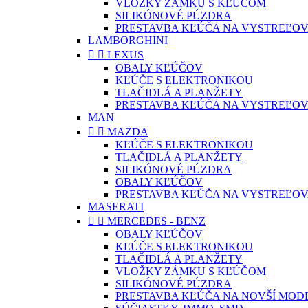
VLOŽKY ZÁMKU S KĽÚČOM
SILIKÓNOVÉ PÚZDRA
PRESTAVBA KĽÚČA NA VYSTREĽOV
LAMBORGHINI


LEXUS
OBALY KĽÚČOV
KĽÚČE S ELEKTRONIKOU
TLAČIDLÁ A PLANŽETY
PRESTAVBA KĽÚČA NA VYSTREĽOV
MAN


MAZDA
KĽÚČE S ELEKTRONIKOU
TLAČIDLÁ A PLANŽETY
SILIKÓNOVÉ PÚZDRA
OBALY KĽÚČOV
PRESTAVBA KĽÚČA NA VYSTREĽOV
MASERATI


MERCEDES - BENZ
OBALY KĽÚČOV
KĽÚČE S ELEKTRONIKOU
TLAČIDLÁ A PLANŽETY
VLOŽKY ZÁMKU S KĽÚČOM
SILIKÓNOVÉ PÚZDRA
PRESTAVBA KĽÚČA NA NOVŠÍ MOD