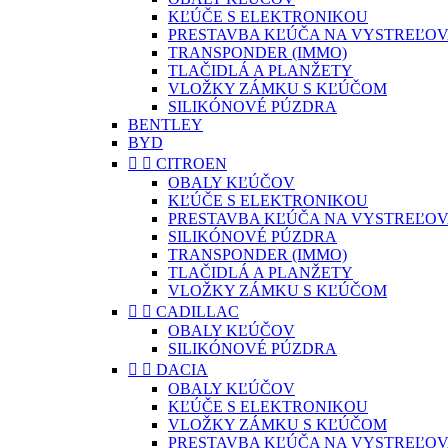
KĽÚČE S ELEKTRONIKOU
PRESTAVBA KĽÚČA NA VYSTREĽOV
TRANSPONDER (IMMO)
TLAČIDLÁ A PLANŽETY
VLOŽKY ZÁMKU S KĽÚČOM
SILIKÓNOVÉ PÚZDRA
BENTLEY
BYD


CITROEN
OBALY KĽÚČOV
KĽÚČE S ELEKTRONIKOU
PRESTAVBA KĽÚČA NA VYSTREĽOV
SILIKÓNOVÉ PÚZDRA
TRANSPONDER (IMMO)
TLAČIDLÁ A PLANŽETY
VLOŽKY ZÁMKU S KĽÚČOM


CADILLAC
OBALY KĽÚČOV
SILIKÓNOVÉ PÚZDRA


DACIA
OBALY KĽÚČOV
KĽÚČE S ELEKTRONIKOU
VLOŽKY ZÁMKU S KĽÚČOM
PRESTAVBA KĽÚČA NA VYSTREĽOV