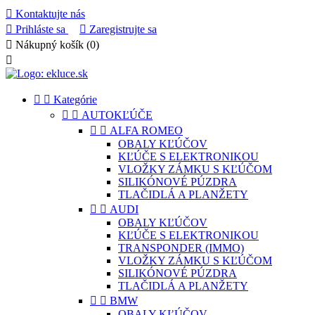

Kontaktujte nás

Prihláste sa

Zaregistrujte sa

Nákupný košík
(0)



Kategórie


AUTOKĽÚČE


ALFA ROMEO
OBALY KĽÚČOV
KĽÚČE S ELEKTRONIKOU
VLOŽKY ZÁMKU S KĽÚČOM
SILIKÓNOVÉ PÚZDRA
TLAČIDLÁ A PLANŽETY


AUDI
OBALY KĽÚČOV
KĽÚČE S ELEKTRONIKOU
TRANSPONDER (IMMO)
VLOŽKY ZÁMKU S KĽÚČOM
SILIKÓNOVÉ PÚZDRA
TLAČIDLÁ A PLANŽETY


BMW
OBALY KĽÚČOV