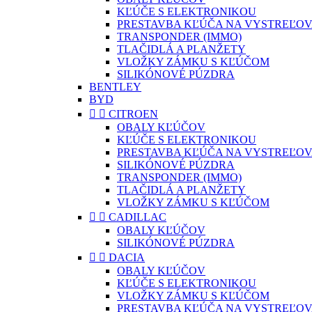
KĽÚČE S ELEKTRONIKOU
PRESTAVBA KĽÚČA NA VYSTREĽOV
TRANSPONDER (IMMO)
TLAČIDLÁ A PLANŽETY
VLOŽKY ZÁMKU S KĽÚČOM
SILIKÓNOVÉ PÚZDRA
BENTLEY
BYD


CITROEN
OBALY KĽÚČOV
KĽÚČE S ELEKTRONIKOU
PRESTAVBA KĽÚČA NA VYSTREĽOV
SILIKÓNOVÉ PÚZDRA
TRANSPONDER (IMMO)
TLAČIDLÁ A PLANŽETY
VLOŽKY ZÁMKU S KĽÚČOM


CADILLAC
OBALY KĽÚČOV
SILIKÓNOVÉ PÚZDRA


DACIA
OBALY KĽÚČOV
KĽÚČE S ELEKTRONIKOU
VLOŽKY ZÁMKU S KĽÚČOM
PRESTAVBA KĽÚČA NA VYSTREĽOV