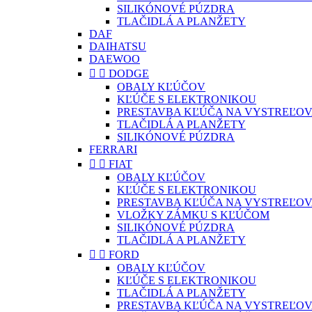
SILIKÓNOVÉ PÚZDRA
TLAČIDLÁ A PLANŽETY
DAF
DAIHATSU
DAEWOO


DODGE
OBALY KĽÚČOV
KĽÚČE S ELEKTRONIKOU
PRESTAVBA KĽÚČA NA VYSTREĽOV
TLAČIDLÁ A PLANŽETY
SILIKÓNOVÉ PÚZDRA
FERRARI


FIAT
OBALY KĽÚČOV
KĽÚČE S ELEKTRONIKOU
PRESTAVBA KĽÚČA NA VYSTREĽOV
VLOŽKY ZÁMKU S KĽÚČOM
SILIKÓNOVÉ PÚZDRA
TLAČIDLÁ A PLANŽETY


FORD
OBALY KĽÚČOV
KĽÚČE S ELEKTRONIKOU
TLAČIDLÁ A PLANŽETY
PRESTAVBA KĽÚČA NA VYSTREĽOV