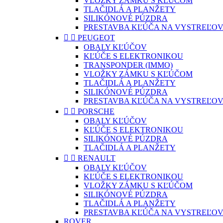
VLOŽKY ZÁMKU S KĽÚČOM
TLAČIDLÁ A PLANŽETY
SILIKÓNOVÉ PÚZDRA
PRESTAVBA KĽÚČA NA VYSTREĽOV


PEUGEOT
OBALY KĽÚČOV
KĽÚČE S ELEKTRONIKOU
TRANSPONDER (IMMO)
VLOŽKY ZÁMKU S KĽÚČOM
TLAČIDLÁ A PLANŽETY
SILIKÓNOVÉ PÚZDRA
PRESTAVBA KĽÚČA NA VYSTREĽOV


PORSCHE
OBALY KĽÚČOV
KĽÚČE S ELEKTRONIKOU
SILIKÓNOVÉ PÚZDRA
TLAČIDLÁ A PLANŽETY


RENAULT
OBALY KĽÚČOV
KĽÚČE S ELEKTRONIKOU
VLOŽKY ZÁMKU S KĽÚČOM
SILIKÓNOVÉ PÚZDRA
TLAČIDLÁ A PLANŽETY
PRESTAVBA KĽÚČA NA VYSTREĽOV
ROVER