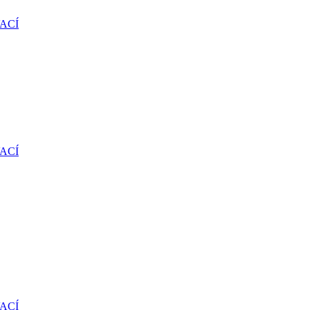
ACÍ
ACÍ
ACÍ