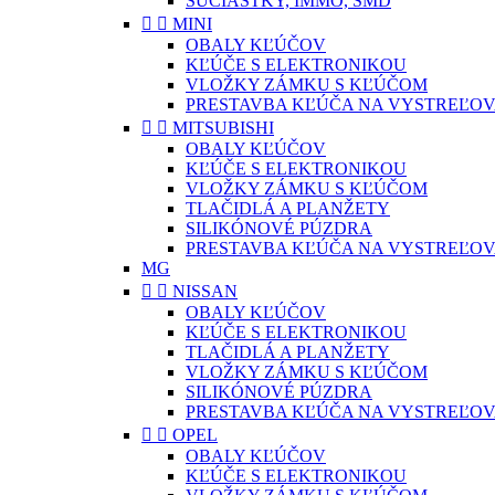
SÚČIASTKY, IMMO, SMD


MINI
OBALY KĽÚČOV
KĽÚČE S ELEKTRONIKOU
VLOŽKY ZÁMKU S KĽÚČOM
PRESTAVBA KĽÚČA NA VYSTREĽOV


MITSUBISHI
OBALY KĽÚČOV
KĽÚČE S ELEKTRONIKOU
VLOŽKY ZÁMKU S KĽÚČOM
TLAČIDLÁ A PLANŽETY
SILIKÓNOVÉ PÚZDRA
PRESTAVBA KĽÚČA NA VYSTREĽOV
MG


NISSAN
OBALY KĽÚČOV
KĽÚČE S ELEKTRONIKOU
TLAČIDLÁ A PLANŽETY
VLOŽKY ZÁMKU S KĽÚČOM
SILIKÓNOVÉ PÚZDRA
PRESTAVBA KĽÚČA NA VYSTREĽOV


OPEL
OBALY KĽÚČOV
KĽÚČE S ELEKTRONIKOU