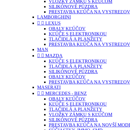
VLOŽKY ZÁMKU S KĽÚČOM
SILIKÓNOVÉ PÚZDRA
PRESTAVBA KĽÚČA NA VYSTREĽOV
LAMBORGHINI


LEXUS
OBALY KĽÚČOV
KĽÚČE S ELEKTRONIKOU
TLAČIDLÁ A PLANŽETY
PRESTAVBA KĽÚČA NA VYSTREĽOV
MAN


MAZDA
KĽÚČE S ELEKTRONIKOU
TLAČIDLÁ A PLANŽETY
SILIKÓNOVÉ PÚZDRA
OBALY KĽÚČOV
PRESTAVBA KĽÚČA NA VYSTREĽOV
MASERATI


MERCEDES - BENZ
OBALY KĽÚČOV
KĽÚČE S ELEKTRONIKOU
TLAČIDLÁ A PLANŽETY
VLOŽKY ZÁMKU S KĽÚČOM
SILIKÓNOVÉ PÚZDRA
PRESTAVBA KĽÚČA NA NOVŠÍ MOD