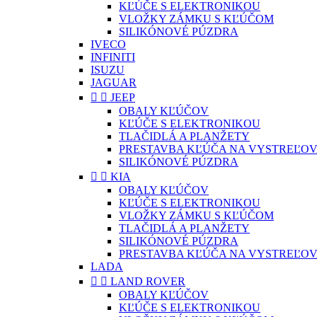
KĽÚČE S ELEKTRONIKOU
VLOŽKY ZÁMKU S KĽÚČOM
SILIKÓNOVÉ PÚZDRA
IVECO
INFINITI
ISUZU
JAGUAR


JEEP
OBALY KĽÚČOV
KĽÚČE S ELEKTRONIKOU
TLAČIDLÁ A PLANŽETY
PRESTAVBA KĽÚČA NA VYSTREĽOV
SILIKÓNOVÉ PÚZDRA


KIA
OBALY KĽÚČOV
KĽÚČE S ELEKTRONIKOU
VLOŽKY ZÁMKU S KĽÚČOM
TLAČIDLÁ A PLANŽETY
SILIKÓNOVÉ PÚZDRA
PRESTAVBA KĽÚČA NA VYSTREĽOV
LADA


LAND ROVER
OBALY KĽÚČOV
KĽÚČE S ELEKTRONIKOU