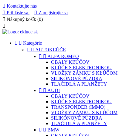

Kontaktujte nás

Prihláste sa

Zaregistrujte sa

Nákupný košík
(0)



Kategórie


AUTOKĽÚČE


ALFA ROMEO
OBALY KĽÚČOV
KĽÚČE S ELEKTRONIKOU
VLOŽKY ZÁMKU S KĽÚČOM
SILIKÓNOVÉ PÚZDRA
TLAČIDLÁ A PLANŽETY


AUDI
OBALY KĽÚČOV
KĽÚČE S ELEKTRONIKOU
TRANSPONDER (IMMO)
VLOŽKY ZÁMKU S KĽÚČOM
SILIKÓNOVÉ PÚZDRA
TLAČIDLÁ A PLANŽETY


BMW
OBALY KĽÚČOV