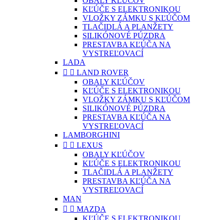
OBALY KĽÚČOV
KĽÚČE S ELEKTRONIKOU
VLOŽKY ZÁMKU S KĽÚČOM
TLAČIDLÁ A PLANŽETY
SILIKÓNOVÉ PÚZDRA
PRESTAVBA KĽÚČA NA
VYSTREĽOVACÍ
LADA


LAND ROVER
OBALY KĽÚČOV
KĽÚČE S ELEKTRONIKOU
VLOŽKY ZÁMKU S KĽÚČOM
SILIKÓNOVÉ PÚZDRA
PRESTAVBA KĽÚČA NA
VYSTREĽOVACÍ
LAMBORGHINI


LEXUS
OBALY KĽÚČOV
KĽÚČE S ELEKTRONIKOU
TLAČIDLÁ A PLANŽETY
PRESTAVBA KĽÚČA NA
VYSTREĽOVACÍ
MAN


MAZDA
KĽÚČE S ELEKTRONIKOU