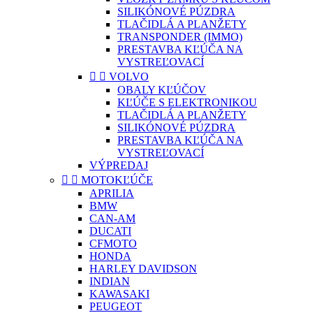
SILIKÓNOVÉ PÚZDRA
TLAČIDLÁ A PLANŽETY
TRANSPONDER (IMMO)
PRESTAVBA KĽÚČA NA
VYSTREĽOVACÍ


VOLVO
OBALY KĽÚČOV
KĽÚČE S ELEKTRONIKOU
TLAČIDLÁ A PLANŽETY
SILIKÓNOVÉ PÚZDRA
PRESTAVBA KĽÚČA NA
VYSTREĽOVACÍ
VÝPREDAJ


MOTOKĽÚČE
APRILIA
BMW
CAN-AM
DUCATI
CFMOTO
HONDA
HARLEY DAVIDSON
INDIAN
KAWASAKI
PEUGEOT