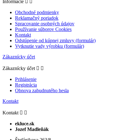
Informácie


Obchodné podmienky
Reklamačný poriadok
Spracovanie osobných údajov
Používanie súborov Cookies
Kontakt
Odstúpenie od kúpnej zmluvy (formulár)
Vytknutie vady výrobku (formulár)
Zákaznícky účet
Zákaznícky účet


Prihlásenie
Registrácia
Obnova zabudnutého hesla
Kontakt
Kontakt


ekluce.sk
Jozef Madleňák
Štefánikova 263/8