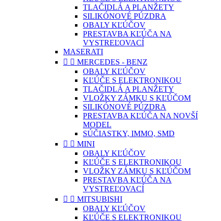
TLAČIDLÁ A PLANŽETY
SILIKÓNOVÉ PÚZDRA
OBALY KĽÚČOV
PRESTAVBA KĽÚČA NA
VYSTREĽOVACÍ
MASERATI


MERCEDES - BENZ
OBALY KĽÚČOV
KĽÚČE S ELEKTRONIKOU
TLAČIDLÁ A PLANŽETY
VLOŽKY ZÁMKU S KĽÚČOM
SILIKÓNOVÉ PÚZDRA
PRESTAVBA KĽÚČA NA NOVŠÍ
MODEL
SÚČIASTKY, IMMO, SMD


MINI
OBALY KĽÚČOV
KĽÚČE S ELEKTRONIKOU
VLOŽKY ZÁMKU S KĽÚČOM
PRESTAVBA KĽÚČA NA
VYSTREĽOVACÍ


MITSUBISHI
OBALY KĽÚČOV
KĽÚČE S ELEKTRONIKOU