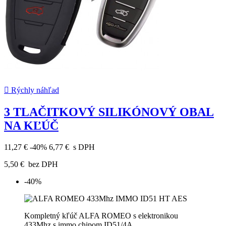

Rýchly náhľad
3 TLAČITKOVÝ SILIKÓNOVÝ OBAL
NA KĽÚČ
11,27 €
-40%
6,77 €
s DPH
5,50 €
bez DPH
-40%
Kompletný kľúč ALFA ROMEO s elektronikou
433Mhz
s immo chipom ID51/4A.