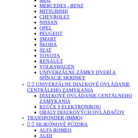
MINI
MERCEDES - BENZ
MITSUBISHI
CHEVROLET
NISSAN
OPEL
PEUGEOT
SMART
ŠKODA
SEAT
TOYOTA
RENAULT
VOLKSWAGEN
UNIVERZÁLNE ZÁMKY DVERÍ A
SPÍNACIE SKRINKY


UNIVERZÁLNE DIAĽKOVÉ OVLÁDANIE
CENTRÁLEHO ZAMYKANIA
DIAĽKOVÉ OVLÁDANIE CENTÁLNEHO
ZAMYKANIA
KĽÚČE S ELEKTRONIKOU
OBALY DIAĽKOVÝCH OVLÁDAČOV
TRANSPONDER (IMMO)


SILIKÓNOVÉ PÚZDRA
ALFA ROMEO
AUDI