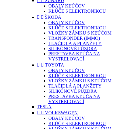


SUBARU
OBALY KĽÚČOV
KĽÚČE S ELEKTRONIKOU


ŠKODA
OBALY KĽÚČOV
KĽÚČE S ELEKTRONIKOU
VLOŽKY ZÁMKU S KĽÚČOM
TRANSPONDER (IMMO)
TLAČIDLÁ A PLANŽETY
SILIKÓNOVÉ PÚZDRA
PRESTAVBA KĽÚČA NA
VYSTREĽOVACÍ


TOYOTA
OBALY KĽÚČOV
KĽÚČE S ELEKTRONIKOU
VLOŽKY ZÁMKU S KĽÚČOM
TLAČIDLÁ A PLANŽETY
SILIKÓNOVÉ PÚZDRA
PRESTAVBA KĽÚČA NA
VYSTREĽOVACÍ
TESLA


VOLKSWAGEN
OBALY KĽÚČOV
KĽÚČE S ELEKTRONIKOU
VLOŽKY ZÁMKU S KĽÚČOM