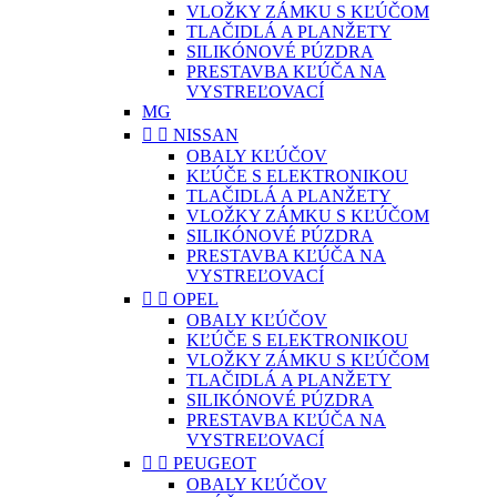
VLOŽKY ZÁMKU S KĽÚČOM
TLAČIDLÁ A PLANŽETY
SILIKÓNOVÉ PÚZDRA
PRESTAVBA KĽÚČA NA
VYSTREĽOVACÍ
MG


NISSAN
OBALY KĽÚČOV
KĽÚČE S ELEKTRONIKOU
TLAČIDLÁ A PLANŽETY
VLOŽKY ZÁMKU S KĽÚČOM
SILIKÓNOVÉ PÚZDRA
PRESTAVBA KĽÚČA NA
VYSTREĽOVACÍ


OPEL
OBALY KĽÚČOV
KĽÚČE S ELEKTRONIKOU
VLOŽKY ZÁMKU S KĽÚČOM
TLAČIDLÁ A PLANŽETY
SILIKÓNOVÉ PÚZDRA
PRESTAVBA KĽÚČA NA
VYSTREĽOVACÍ


PEUGEOT
OBALY KĽÚČOV