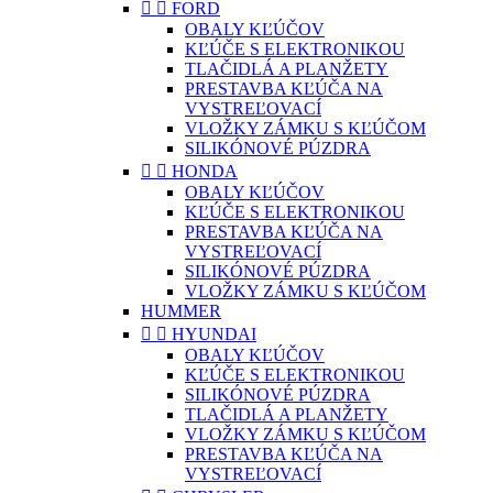


FORD
OBALY KĽÚČOV
KĽÚČE S ELEKTRONIKOU
TLAČIDLÁ A PLANŽETY
PRESTAVBA KĽÚČA NA
VYSTREĽOVACÍ
VLOŽKY ZÁMKU S KĽÚČOM
SILIKÓNOVÉ PÚZDRA


HONDA
OBALY KĽÚČOV
KĽÚČE S ELEKTRONIKOU
PRESTAVBA KĽÚČA NA
VYSTREĽOVACÍ
SILIKÓNOVÉ PÚZDRA
VLOŽKY ZÁMKU S KĽÚČOM
HUMMER


HYUNDAI
OBALY KĽÚČOV
KĽÚČE S ELEKTRONIKOU
SILIKÓNOVÉ PÚZDRA
TLAČIDLÁ A PLANŽETY
VLOŽKY ZÁMKU S KĽÚČOM
PRESTAVBA KĽÚČA NA
VYSTREĽOVACÍ