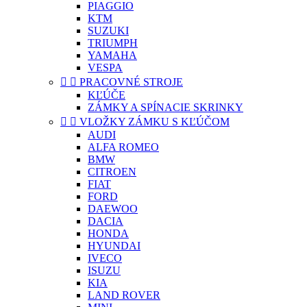
PIAGGIO
KTM
SUZUKI
TRIUMPH
YAMAHA
VESPA


PRACOVNÉ STROJE
KĽÚČE
ZÁMKY A SPÍNACIE SKRINKY


VLOŽKY ZÁMKU S KĽÚČOM
AUDI
ALFA ROMEO
BMW
CITROEN
FIAT
FORD
DAEWOO
DACIA
HONDA
HYUNDAI
IVECO
ISUZU
KIA
LAND ROVER