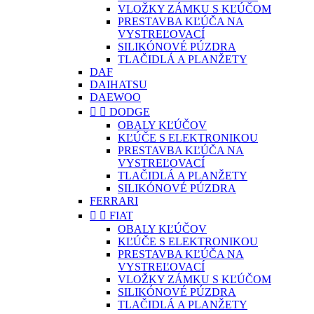
VLOŽKY ZÁMKU S KĽÚČOM
PRESTAVBA KĽÚČA NA
VYSTREĽOVACÍ
SILIKÓNOVÉ PÚZDRA
TLAČIDLÁ A PLANŽETY
DAF
DAIHATSU
DAEWOO


DODGE
OBALY KĽÚČOV
KĽÚČE S ELEKTRONIKOU
PRESTAVBA KĽÚČA NA
VYSTREĽOVACÍ
TLAČIDLÁ A PLANŽETY
SILIKÓNOVÉ PÚZDRA
FERRARI


FIAT
OBALY KĽÚČOV
KĽÚČE S ELEKTRONIKOU
PRESTAVBA KĽÚČA NA
VYSTREĽOVACÍ
VLOŽKY ZÁMKU S KĽÚČOM
SILIKÓNOVÉ PÚZDRA
TLAČIDLÁ A PLANŽETY