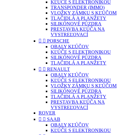
KĽÚČE S ELEKTRONIKOU
TRANSPONDER (IMMO)
VLOŽKY ZÁMKU S KĽÚČOM
TLAČIDLÁ A PLANŽETY
SILIKÓNOVÉ PÚZDRA
PRESTAVBA KĽÚČA NA
VYSTREĽOVACÍ


PORSCHE
OBALY KĽÚČOV
KĽÚČE S ELEKTRONIKOU
SILIKÓNOVÉ PÚZDRA
TLAČIDLÁ A PLANŽETY


RENAULT
OBALY KĽÚČOV
KĽÚČE S ELEKTRONIKOU
VLOŽKY ZÁMKU S KĽÚČOM
SILIKÓNOVÉ PÚZDRA
TLAČIDLÁ A PLANŽETY
PRESTAVBA KĽÚČA NA
VYSTREĽOVACÍ
ROVER


SAAB
OBALY KĽÚČOV
KĽÚČE S ELEKTRONIKOU