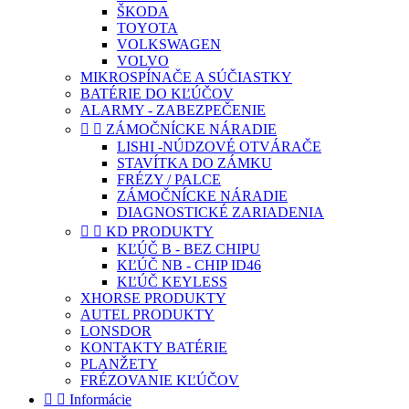
ŠKODA
TOYOTA
VOLKSWAGEN
VOLVO
MIKROSPÍNAČE A SÚČIASTKY
BATÉRIE DO KĽÚČOV
ALARMY - ZABEZPEČENIE


ZÁMOČNÍCKE NÁRADIE
LISHI -NÚDZOVÉ OTVÁRAČE
STAVÍTKA DO ZÁMKU
FRÉZY / PALCE
ZÁMOČNÍCKE NÁRADIE
DIAGNOSTICKÉ ZARIADENIA


KD PRODUKTY
KĽÚČ B - BEZ CHIPU
KĽÚČ NB - CHIP ID46
KĽÚČ KEYLESS
XHORSE PRODUKTY
AUTEL PRODUKTY
LONSDOR
KONTAKTY BATÉRIE
PLANŽETY
FRÉZOVANIE KĽÚČOV


Informácie