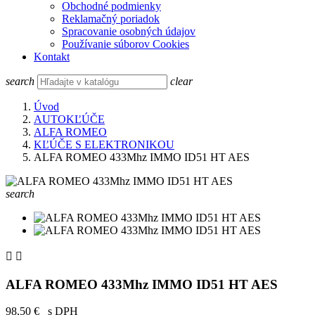
Obchodné podmienky
Reklamačný poriadok
Spracovanie osobných údajov
Používanie súborov Cookies
Kontakt
search
clear
Úvod
AUTOKĽÚČE
ALFA ROMEO
KĽÚČE S ELEKTRONIKOU
ALFA ROMEO 433Mhz IMMO ID51 HT AES
search


ALFA ROMEO 433Mhz IMMO ID51 HT AES
98,50 €
s DPH