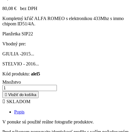
80,08 €
bez DPH
Kompletný kľúč ALFA ROMEO s elektronikou 433Mhz
s immo
chipom ID51/4A.
Planžetka SIP22
Vhodný pre:
GIULIA -2015...
STELVIO - 2016...
Kód produktu:
alel5
Množstvo

Vložiť do košíka

SKLADOM
Popis
V ponuke sú použité reálne fotografie produktov.
Pred nákupom porovnajte identickosť profilu s vaším požadovaným