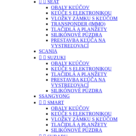


SEAT
OBALY KĽÚČOV
KĽÚČE S ELEKTRONIKOU
VLOŽKY ZÁMKU S KĽÚČOM
TRANSPONDER (IMMO)
TLAČIDLÁ A PLANŽETY
SILIKÓNOVÉ PÚZDRA
PRESTAVBA KĽÚČA NA
VYSTREĽOVACÍ
SCANIA


SUZUKI
OBALY KĽÚČOV
KĽÚČE S ELEKTRONIKOU
TLAČIDLÁ A PLANŽETY
PRESTAVBA KĽÚČA NA
VYSTREĽOVACÍ
SILIKÓNOVÉ PÚZDRA
SSANGYONG


SMART
OBALY KĽÚČOV
KĽÚČE S ELEKTRONIKOU
VLOŽKY ZÁMKU S KĽÚČOM
TLAČIDLÁ A PLANŽETY
SILIKÓNOVÉ PÚZDRA