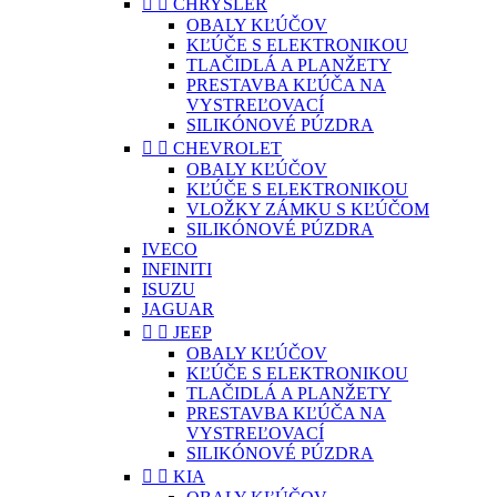


CHRYSLER
OBALY KĽÚČOV
KĽÚČE S ELEKTRONIKOU
TLAČIDLÁ A PLANŽETY
PRESTAVBA KĽÚČA NA
VYSTREĽOVACÍ
SILIKÓNOVÉ PÚZDRA


CHEVROLET
OBALY KĽÚČOV
KĽÚČE S ELEKTRONIKOU
VLOŽKY ZÁMKU S KĽÚČOM
SILIKÓNOVÉ PÚZDRA
IVECO
INFINITI
ISUZU
JAGUAR


JEEP
OBALY KĽÚČOV
KĽÚČE S ELEKTRONIKOU
TLAČIDLÁ A PLANŽETY
PRESTAVBA KĽÚČA NA
VYSTREĽOVACÍ
SILIKÓNOVÉ PÚZDRA


KIA