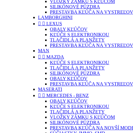
VLOŽKY ZÁMKU S KĽÚČOM
SILIKÓNOVÉ PÚZDRA
PRESTAVBA KĽÚČA NA VYSTREĽOV
LAMBORGHINI


LEXUS
OBALY KĽÚČOV
KĽÚČE S ELEKTRONIKOU
TLAČIDLÁ A PLANŽETY
PRESTAVBA KĽÚČA NA VYSTREĽOV
MAN


MAZDA
KĽÚČE S ELEKTRONIKOU
TLAČIDLÁ A PLANŽETY
SILIKÓNOVÉ PÚZDRA
OBALY KĽÚČOV
PRESTAVBA KĽÚČA NA VYSTREĽOV
MASERATI


MERCEDES - BENZ
OBALY KĽÚČOV
KĽÚČE S ELEKTRONIKOU
TLAČIDLÁ A PLANŽETY
VLOŽKY ZÁMKU S KĽÚČOM
SILIKÓNOVÉ PÚZDRA
PRESTAVBA KĽÚČA NA NOVŠÍ MOD