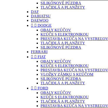
SILIKÓNOVÉ PÚZDRA
TLAČIDLÁ A PLANŽETY
DAF
DAIHATSU
DAEWOO


DODGE
OBALY KĽÚČOV
KĽÚČE S ELEKTRONIKOU
PRESTAVBA KĽÚČA NA VYSTREĽOV
TLAČIDLÁ A PLANŽETY
SILIKÓNOVÉ PÚZDRA
FERRARI


FIAT
OBALY KĽÚČOV
KĽÚČE S ELEKTRONIKOU
PRESTAVBA KĽÚČA NA VYSTREĽOV
VLOŽKY ZÁMKU S KĽÚČOM
SILIKÓNOVÉ PÚZDRA
TLAČIDLÁ A PLANŽETY


FORD
OBALY KĽÚČOV
KĽÚČE S ELEKTRONIKOU
TLAČIDLÁ A PLANŽETY
PRESTAVBA KĽÚČA NA VYSTREĽOV