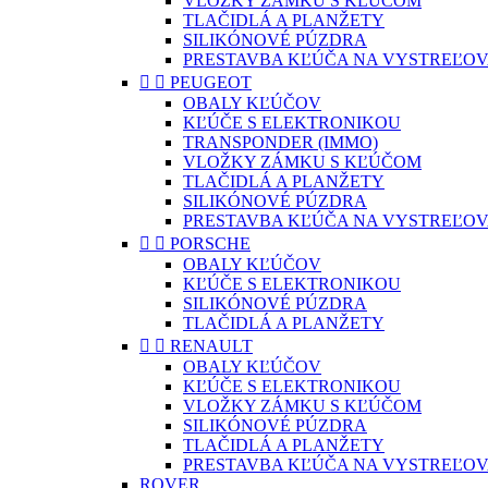
VLOŽKY ZÁMKU S KĽÚČOM
TLAČIDLÁ A PLANŽETY
SILIKÓNOVÉ PÚZDRA
PRESTAVBA KĽÚČA NA VYSTREĽOV


PEUGEOT
OBALY KĽÚČOV
KĽÚČE S ELEKTRONIKOU
TRANSPONDER (IMMO)
VLOŽKY ZÁMKU S KĽÚČOM
TLAČIDLÁ A PLANŽETY
SILIKÓNOVÉ PÚZDRA
PRESTAVBA KĽÚČA NA VYSTREĽOV


PORSCHE
OBALY KĽÚČOV
KĽÚČE S ELEKTRONIKOU
SILIKÓNOVÉ PÚZDRA
TLAČIDLÁ A PLANŽETY


RENAULT
OBALY KĽÚČOV
KĽÚČE S ELEKTRONIKOU
VLOŽKY ZÁMKU S KĽÚČOM
SILIKÓNOVÉ PÚZDRA
TLAČIDLÁ A PLANŽETY
PRESTAVBA KĽÚČA NA VYSTREĽOV
ROVER