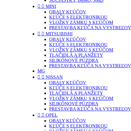
SÚČIASTKY, IMMO, SMD


MINI
OBALY KĽÚČOV
KĽÚČE S ELEKTRONIKOU
VLOŽKY ZÁMKU S KĽÚČOM
PRESTAVBA KĽÚČA NA VYSTREĽOV


MITSUBISHI
OBALY KĽÚČOV
KĽÚČE S ELEKTRONIKOU
VLOŽKY ZÁMKU S KĽÚČOM
TLAČIDLÁ A PLANŽETY
SILIKÓNOVÉ PÚZDRA
PRESTAVBA KĽÚČA NA VYSTREĽOV
MG


NISSAN
OBALY KĽÚČOV
KĽÚČE S ELEKTRONIKOU
TLAČIDLÁ A PLANŽETY
VLOŽKY ZÁMKU S KĽÚČOM
SILIKÓNOVÉ PÚZDRA
PRESTAVBA KĽÚČA NA VYSTREĽOV


OPEL
OBALY KĽÚČOV
KĽÚČE S ELEKTRONIKOU