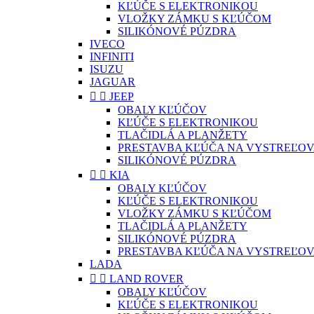
KĽÚČE S ELEKTRONIKOU
VLOŽKY ZÁMKU S KĽÚČOM
SILIKÓNOVÉ PÚZDRA
IVECO
INFINITI
ISUZU
JAGUAR


JEEP
OBALY KĽÚČOV
KĽÚČE S ELEKTRONIKOU
TLAČIDLÁ A PLANŽETY
PRESTAVBA KĽÚČA NA VYSTREĽOV
SILIKÓNOVÉ PÚZDRA


KIA
OBALY KĽÚČOV
KĽÚČE S ELEKTRONIKOU
VLOŽKY ZÁMKU S KĽÚČOM
TLAČIDLÁ A PLANŽETY
SILIKÓNOVÉ PÚZDRA
PRESTAVBA KĽÚČA NA VYSTREĽOV
LADA


LAND ROVER
OBALY KĽÚČOV
KĽÚČE S ELEKTRONIKOU