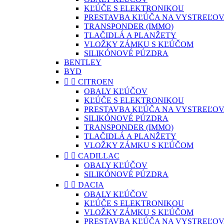
KĽÚČE S ELEKTRONIKOU
PRESTAVBA KĽÚČA NA VYSTREĽOV
TRANSPONDER (IMMO)
TLAČIDLÁ A PLANŽETY
VLOŽKY ZÁMKU S KĽÚČOM
SILIKÓNOVÉ PÚZDRA
BENTLEY
BYD


CITROEN
OBALY KĽÚČOV
KĽÚČE S ELEKTRONIKOU
PRESTAVBA KĽÚČA NA VYSTREĽOV
SILIKÓNOVÉ PÚZDRA
TRANSPONDER (IMMO)
TLAČIDLÁ A PLANŽETY
VLOŽKY ZÁMKU S KĽÚČOM


CADILLAC
OBALY KĽÚČOV
SILIKÓNOVÉ PÚZDRA


DACIA
OBALY KĽÚČOV
KĽÚČE S ELEKTRONIKOU
VLOŽKY ZÁMKU S KĽÚČOM
PRESTAVBA KĽÚČA NA VYSTREĽOV