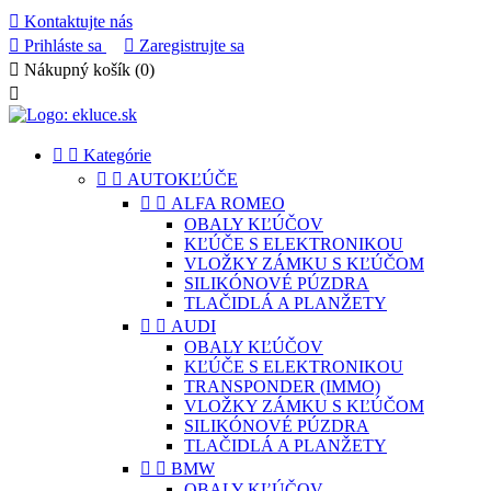

Kontaktujte nás

Prihláste sa

Zaregistrujte sa

Nákupný košík
(0)



Kategórie


AUTOKĽÚČE


ALFA ROMEO
OBALY KĽÚČOV
KĽÚČE S ELEKTRONIKOU
VLOŽKY ZÁMKU S KĽÚČOM
SILIKÓNOVÉ PÚZDRA
TLAČIDLÁ A PLANŽETY


AUDI
OBALY KĽÚČOV
KĽÚČE S ELEKTRONIKOU
TRANSPONDER (IMMO)
VLOŽKY ZÁMKU S KĽÚČOM
SILIKÓNOVÉ PÚZDRA
TLAČIDLÁ A PLANŽETY


BMW
OBALY KĽÚČOV