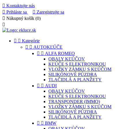

Kontaktujte nás

Prihláste sa

Zaregistrujte sa

Nákupný košík
(0)



Kategórie


AUTOKĽÚČE


ALFA ROMEO
OBALY KĽÚČOV
KĽÚČE S ELEKTRONIKOU
VLOŽKY ZÁMKU S KĽÚČOM
SILIKÓNOVÉ PÚZDRA
TLAČIDLÁ A PLANŽETY


AUDI
OBALY KĽÚČOV
KĽÚČE S ELEKTRONIKOU
TRANSPONDER (IMMO)
VLOŽKY ZÁMKU S KĽÚČOM
SILIKÓNOVÉ PÚZDRA
TLAČIDLÁ A PLANŽETY


BMW
OBALY KĽÚČOV