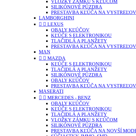
VLOŽKY ZÁMKU S KĽÚČOM
SILIKÓNOVÉ PÚZDRA
PRESTAVBA KĽÚČA NA VYSTREĽOV
LAMBORGHINI


LEXUS
OBALY KĽÚČOV
KĽÚČE S ELEKTRONIKOU
TLAČIDLÁ A PLANŽETY
PRESTAVBA KĽÚČA NA VYSTREĽOV
MAN


MAZDA
KĽÚČE S ELEKTRONIKOU
TLAČIDLÁ A PLANŽETY
SILIKÓNOVÉ PÚZDRA
OBALY KĽÚČOV
PRESTAVBA KĽÚČA NA VYSTREĽOV
MASERATI


MERCEDES - BENZ
OBALY KĽÚČOV
KĽÚČE S ELEKTRONIKOU
TLAČIDLÁ A PLANŽETY
VLOŽKY ZÁMKU S KĽÚČOM
SILIKÓNOVÉ PÚZDRA
PRESTAVBA KĽÚČA NA NOVŠÍ MOD