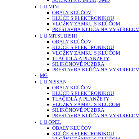
SÚČIASTKY, IMMO, SMD


MINI
OBALY KĽÚČOV
KĽÚČE S ELEKTRONIKOU
VLOŽKY ZÁMKU S KĽÚČOM
PRESTAVBA KĽÚČA NA VYSTREĽOV


MITSUBISHI
OBALY KĽÚČOV
KĽÚČE S ELEKTRONIKOU
VLOŽKY ZÁMKU S KĽÚČOM
TLAČIDLÁ A PLANŽETY
SILIKÓNOVÉ PÚZDRA
PRESTAVBA KĽÚČA NA VYSTREĽOV
MG


NISSAN
OBALY KĽÚČOV
KĽÚČE S ELEKTRONIKOU
TLAČIDLÁ A PLANŽETY
VLOŽKY ZÁMKU S KĽÚČOM
SILIKÓNOVÉ PÚZDRA
PRESTAVBA KĽÚČA NA VYSTREĽOV


OPEL
OBALY KĽÚČOV
KĽÚČE S ELEKTRONIKOU