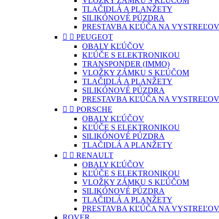
VLOŽKY ZÁMKU S KĽÚČOM
TLAČIDLÁ A PLANŽETY
SILIKÓNOVÉ PÚZDRA
PRESTAVBA KĽÚČA NA VYSTREĽOV


PEUGEOT
OBALY KĽÚČOV
KĽÚČE S ELEKTRONIKOU
TRANSPONDER (IMMO)
VLOŽKY ZÁMKU S KĽÚČOM
TLAČIDLÁ A PLANŽETY
SILIKÓNOVÉ PÚZDRA
PRESTAVBA KĽÚČA NA VYSTREĽOV


PORSCHE
OBALY KĽÚČOV
KĽÚČE S ELEKTRONIKOU
SILIKÓNOVÉ PÚZDRA
TLAČIDLÁ A PLANŽETY


RENAULT
OBALY KĽÚČOV
KĽÚČE S ELEKTRONIKOU
VLOŽKY ZÁMKU S KĽÚČOM
SILIKÓNOVÉ PÚZDRA
TLAČIDLÁ A PLANŽETY
PRESTAVBA KĽÚČA NA VYSTREĽOV
ROVER