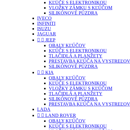
KĽÚČE S ELEKTRONIKOU
VLOŽKY ZÁMKU S KĽÚČOM
SILIKÓNOVÉ PÚZDRA
IVECO
INFINITI
ISUZU
JAGUAR


JEEP
OBALY KĽÚČOV
KĽÚČE S ELEKTRONIKOU
TLAČIDLÁ A PLANŽETY
PRESTAVBA KĽÚČA NA VYSTREĽOV
SILIKÓNOVÉ PÚZDRA


KIA
OBALY KĽÚČOV
KĽÚČE S ELEKTRONIKOU
VLOŽKY ZÁMKU S KĽÚČOM
TLAČIDLÁ A PLANŽETY
SILIKÓNOVÉ PÚZDRA
PRESTAVBA KĽÚČA NA VYSTREĽOV
LADA


LAND ROVER
OBALY KĽÚČOV
KĽÚČE S ELEKTRONIKOU