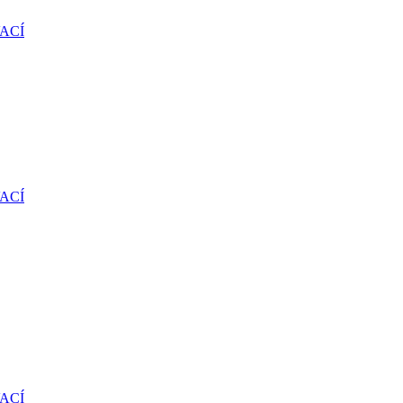
ACÍ
ACÍ
ACÍ