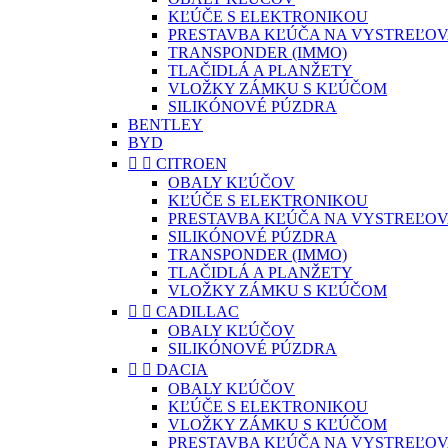
KĽÚČE S ELEKTRONIKOU
PRESTAVBA KĽÚČA NA VYSTREĽOV
TRANSPONDER (IMMO)
TLAČIDLÁ A PLANŽETY
VLOŽKY ZÁMKU S KĽÚČOM
SILIKÓNOVÉ PÚZDRA
BENTLEY
BYD


CITROEN
OBALY KĽÚČOV
KĽÚČE S ELEKTRONIKOU
PRESTAVBA KĽÚČA NA VYSTREĽOV
SILIKÓNOVÉ PÚZDRA
TRANSPONDER (IMMO)
TLAČIDLÁ A PLANŽETY
VLOŽKY ZÁMKU S KĽÚČOM


CADILLAC
OBALY KĽÚČOV
SILIKÓNOVÉ PÚZDRA


DACIA
OBALY KĽÚČOV
KĽÚČE S ELEKTRONIKOU
VLOŽKY ZÁMKU S KĽÚČOM
PRESTAVBA KĽÚČA NA VYSTREĽOV