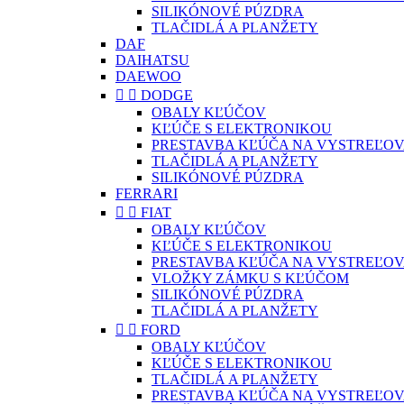
SILIKÓNOVÉ PÚZDRA
TLAČIDLÁ A PLANŽETY
DAF
DAIHATSU
DAEWOO


DODGE
OBALY KĽÚČOV
KĽÚČE S ELEKTRONIKOU
PRESTAVBA KĽÚČA NA VYSTREĽOV
TLAČIDLÁ A PLANŽETY
SILIKÓNOVÉ PÚZDRA
FERRARI


FIAT
OBALY KĽÚČOV
KĽÚČE S ELEKTRONIKOU
PRESTAVBA KĽÚČA NA VYSTREĽOV
VLOŽKY ZÁMKU S KĽÚČOM
SILIKÓNOVÉ PÚZDRA
TLAČIDLÁ A PLANŽETY


FORD
OBALY KĽÚČOV
KĽÚČE S ELEKTRONIKOU
TLAČIDLÁ A PLANŽETY
PRESTAVBA KĽÚČA NA VYSTREĽOV