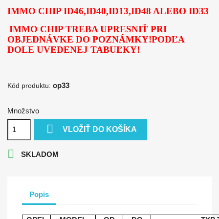
IMMO CHIP ID46,ID40,ID13,ID48 ALEBO ID33
IMMO CHIP TREBA UPRESNIŤ PRI
OBJEDNÁVKE DO POZNÁMKY!PODĽA
DOLE UVEDENEJ TABUĽKY!
op33
Kód produktu:
Množstvo

VLOŽIŤ DO KOŠÍKA

SKLADOM
Popis