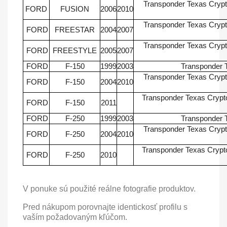
Transponder Texas Cryp
FORD
FUSION
2006
2010
Transponder Texas Cryp
FORD
FREESTAR
2004
2007
Transponder Texas Cryp
FORD
FREESTYLE
2005
2007
FORD
F-150
1999
2003
Transponder 
Transponder Texas Cryp
FORD
F-150
2004
2010
Transponder Texas Crypto
FORD
F-150
2011
FORD
F-250
1999
2003
Transponder 
Transponder Texas Cryp
FORD
F-250
2004
2010
Transponder Texas Crypto
FORD
F-250
2010
V ponuke sú použité reálne fotografie produktov.
Pred nákupom porovnajte identickosť profilu s
vaším požadovaným kľúčom.