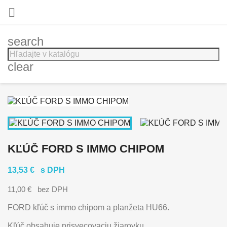

search
clear
KĽÚČ FORD S IMMO CHIPOM
13,53 €
s DPH
11,00 €
bez DPH
FORD kľúč s immo chipom a planžeta HU66.
Kľúč obsahuje prisvecovaciu žiarovku.