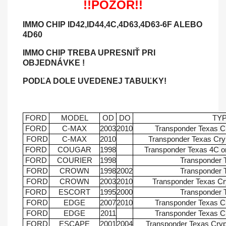
!!POZOR!!
IMMO CHIP ID42,ID44,4C,4D63,4D63-6F ALEBO
4D60
IMMO CHIP TREBA UPRESNIŤ PRI
OBJEDNÁVKE !
PODĽA DOLE UVEDENEJ TABUĽKY!
FORD
MODEL
OD
DO
TY
FORD
C-MAX
2003
2010
Transponder Texas C
FORD
C-MAX
2010
Transponder Texas Cry
FORD
COUGAR
1998
Transponder Texas 4C or
FORD
COURIER
1998
Transponder 
FORD
CROWN
1998
2002
Transponder 
FORD
CROWN
2003
2010
Transponder Texas Cr
FORD
ESCORT
1995
2000
Transponder 
FORD
EDGE
2007
2010
Transponder Texas C
FORD
EDGE
2011
Transponder Texas C
FORD
ESCAPE
2001
2004
Transponder Texas Cry