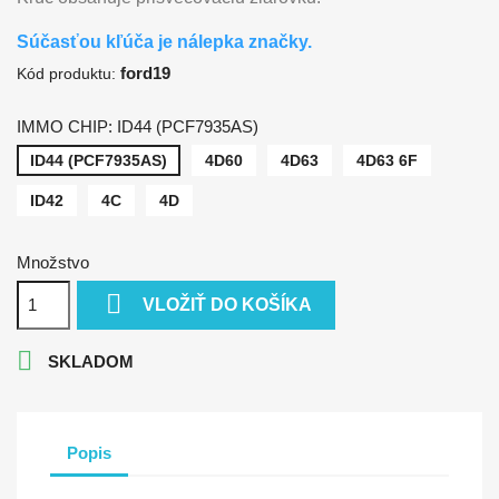
Súčasťou kľúča je nálepka značky.
ford19
Kód produktu:
IMMO CHIP: ID44 (PCF7935AS)
ID44 (PCF7935AS)
4D60
4D63
4D63 6F
ID42
4C
4D
Množstvo

VLOŽIŤ DO KOŠÍKA

SKLADOM
Popis