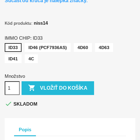
Súčasťou kľúča je nálepka značky.
niss14
Kód produktu:
IMMO CHIP: ID33
ID33
ID46 (PCF7936AS)
4D60
4D63
ID41
4C
Množstvo

VLOŽIŤ DO KOŠÍKA

SKLADOM
Popis