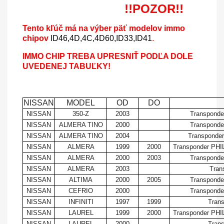
!!POZOR!!
Tento kľúč má
na výber päť modelov immo
chipov
ID46,4D,4C,4D60,ID33,ID41
.
IMMO CHIP TREBA UPRESNIŤ
PODĽA DOLE
UVEDENEJ TABUĽKY!
NISSAN
MODEL
OD
DO
NISSAN
350-Z
2003
Transponde
NISSAN
ALMERA TINO
2000
Transponde
NISSAN
ALMERA TINO
2004
Transponder
NISSAN
ALMERA
1999
2000
Transponder PHI
NISSAN
ALMERA
2000
2003
Transponde
NISSAN
ALMERA
2003
Tran
NISSAN
ALTIMA
2000
2005
Transponde
NISSAN
CEFRIO
2000
Transponde
NISSAN
INFINITI
1997
1999
Tran
NISSAN
LAUREL
1999
2000
Transponder PHI
NISSAN
LAUREL
2000
Tran