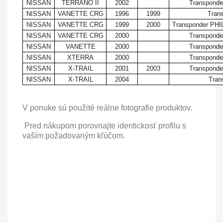
NISSAN
TERRANO II
2002
Transponde
NISSAN
VANETTE CRG
1996
1999
Tran
NISSAN
VANETTE CRG
1999
2000
Transponder PHI
NISSAN
VANETTE CRG
2000
Transponde
NISSAN
VANETTE
2000
Transponde
NISSAN
XTERRA
2000
Transponde
NISSAN
X-TRAIL
2001
2003
Transponde
NISSAN
X-TRAIL
2004
Tran
V ponuke sú použité reálne fotografie produktov.
Pred nákupom porovnajte identickosť profilu s
vaším požadovaným kľúčom.