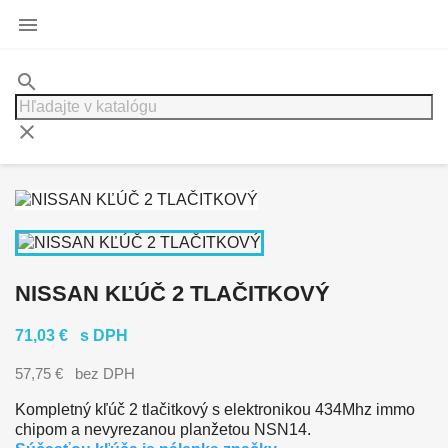

search
clear
NISSAN KĽÚČ 2 TLAČITKOVÝ
71,03 €
s DPH
57,75 €
bez DPH
Kompletný kľúč 2 tlačitkový s elektronikou 434Mhz
immo
chipom a nevyrezanou planžetou NSN14.