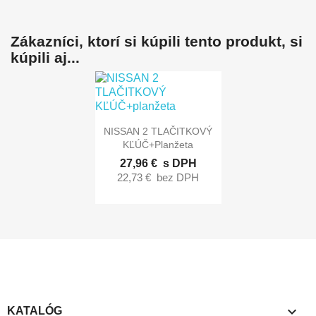
Zákazníci, ktorí si kúpili tento produkt, si
kúpili aj...

Rýchly náhľad
NISSAN 2 TLAČITKOVÝ
KĽÚČ+planžeta
27,96 €
s DPH
22,73 €
bez DPH

KATALÓG