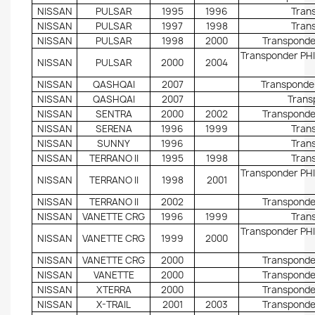
NISSAN
PULSAR
1995
1996
Trans
NISSAN
PULSAR
1997
1998
Trans
NISSAN
PULSAR
1998
2000
Transponder
Transponder PHI
NISSAN
PULSAR
2000
2004
NISSAN
QASHQAI
2007
Transponder
NISSAN
QASHQAI
2007
Trans
NISSAN
SENTRA
2000
2002
Transponder
NISSAN
SERENA
1996
1999
Trans
NISSAN
SUNNY
1996
Trans
NISSAN
TERRANO II
1995
1998
Trans
Transponder PHI
NISSAN
TERRANO II
1998
2001
NISSAN
TERRANO II
2002
Transponder
NISSAN
VANETTE CRG
1996
1999
Trans
Transponder PHI
NISSAN
VANETTE CRG
1999
2000
NISSAN
VANETTE CRG
2000
Transponder
NISSAN
VANETTE
2000
Transponder
NISSAN
XTERRA
2000
Transponder
NISSAN
X-TRAIL
2001
2003
Transponder