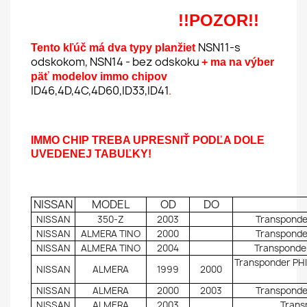
!!POZOR!!
NSN11-s
Tento kľúč má dva typy planžiet
odskokom, NSN14 - bez odskoku
+ ma na výber
päť modelov immo chipov
ID46,4D,4C,4D60,ID33,ID41
.
IMMO CHIP TREBA UPRESNIŤ
PODĽA DOLE
UVEDENEJ TABUĽKY!
NISSAN
MODEL
OD
DO
NISSAN
350-Z
2003
Transponder
NISSAN
ALMERA TINO
2000
Transponder
NISSAN
ALMERA TINO
2004
Transponder
Transponder PHI
NISSAN
ALMERA
1999
2000
NISSAN
ALMERA
2000
2003
Transponder
NISSAN
ALMERA
2003
Trans