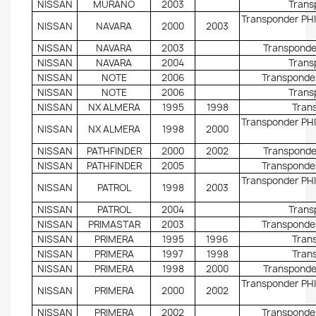
NISSAN
MURANO
2003
Trans
Transponder PHI
NISSAN
NAVARA
2000
2003
NISSAN
NAVARA
2003
Transponder
NISSAN
NAVARA
2004
Trans
NISSAN
NOTE
2006
Transponder
NISSAN
NOTE
2006
Trans
NISSAN
NX ALMERA
1995
1998
Trans
Transponder PHI
NISSAN
NX ALMERA
1998
2000
NISSAN
PATHFINDER
2000
2002
Transponder
NISSAN
PATHFINDER
2005
Transponder
Transponder PHI
NISSAN
PATROL
1998
2003
NISSAN
PATROL
2004
Trans
NISSAN
PRIMASTAR
2003
Transponder
NISSAN
PRIMERA
1995
1996
Trans
NISSAN
PRIMERA
1997
1998
Trans
NISSAN
PRIMERA
1998
2000
Transponder
Transponder PHI
NISSAN
PRIMERA
2000
2002
NISSAN
PRIMERA
2002
Transponder