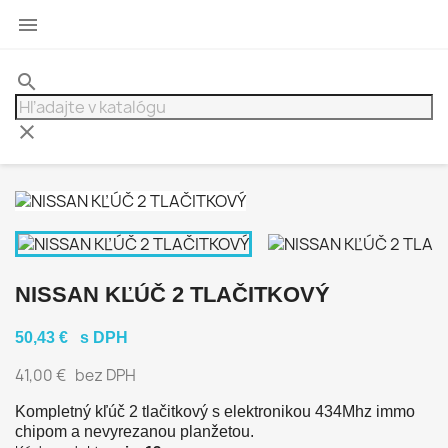

search
clear
NISSAN KĽÚČ 2 TLAČITKOVÝ
50,43 €
s DPH
41,00 €
bez DPH
Kompletný kľúč 2 tlačitkový s elektronikou 434Mhz
immo
chipom a nevyrezanou planžetou.