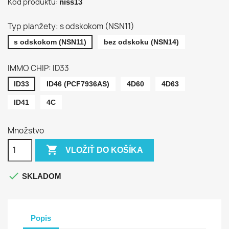
Kód produktu:
niss13
Typ planžety: s odskokom (NSN11)
s odskokom (NSN11)
bez odskoku (NSN14)
IMMO CHIP: ID33
ID33
ID46 (PCF7936AS)
4D60
4D63
ID41
4C
Množstvo

VLOŽIŤ DO KOŠÍKA

SKLADOM
Popis