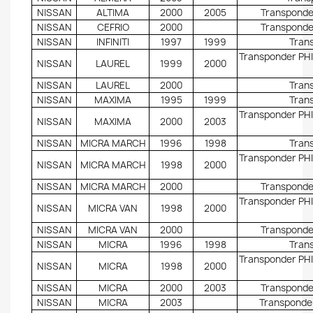
NISSAN
ALTIMA
2000
2005
Transponder
NISSAN
CEFRIO
2000
Transponder
NISSAN
INFINITI
1997
1999
Trans
Transponder PHI
NISSAN
LAUREL
1999
2000
NISSAN
LAUREL
2000
Trans
NISSAN
MAXIMA
1995
1999
Trans
Transponder PHI
NISSAN
MAXIMA
2000
2003
NISSAN
MICRA MARCH
1996
1998
Trans
Transponder PHI
NISSAN
MICRA MARCH
1998
2000
NISSAN
MICRA MARCH
2000
Transponder
Transponder PHI
NISSAN
MICRA VAN
1998
2000
NISSAN
MICRA VAN
2000
Transponder
NISSAN
MICRA
1996
1998
Trans
Transponder PHI
NISSAN
MICRA
1998
2000
NISSAN
MICRA
2000
2003
Transponder
NISSAN
MICRA
2003
Transponder