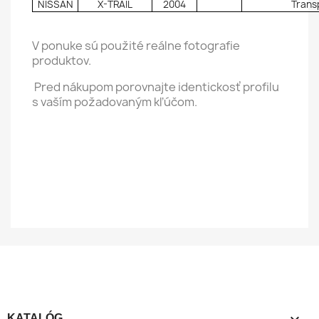
NISSAN
X-TRAIL
2004
Trans
V ponuke sú použité reálne fotografie
produktov.
Pred nákupom porovnajte identickosť profilu
s vaším požadovaným kľúčom.

KATALÓG