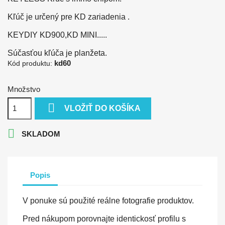
Kľúč je určený pre KD zariadenia .
KEYDIY KD900,KD MINI.....
Súčasťou kľúča je planžeta
.
kd60
Kód produktu:
Množstvo

VLOŽIŤ DO KOŠÍKA

SKLADOM
Popis
V ponuke sú použité reálne fotografie produktov.
Pred nákupom porovnajte identickosť profilu s