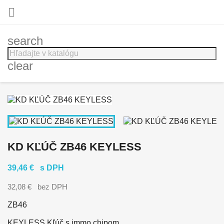

search
clear
KD KĽÚČ ZB46 KEYLESS
39,46 €
s DPH
32,08 €
bez DPH
ZB46
KEYLESS Kľúč s immo chipom.