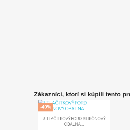
Zákazníci, ktorí si kúpili tento pro
-40%
Rýchly náhľad

3 TLAČITKOVÝ FORD SILIKÓNOVÝ
OBAL NA...