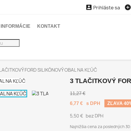

Prihláste sa
INFORMÁCIE
KONTAKT
TLAČITKOVÝ FORD SILIKÓNOVÝ OBAL NA KĽÚČ
3 TLAČITKOVÝ FO
11,27 €
6,77 €
s DPH
ZĽAVA 40
5,50 €
bez DPH
Najnižšia cena za posledných 30 