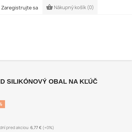


Nákupný košík
(0)
Zaregistrujte sa
RD SILIKÓNOVÝ OBAL NA KĽÚČ
%
dní pred akciou:
6,77 €
(+0%)