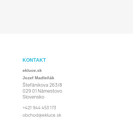
KONTAKT
ekluce.sk
Jozef Madleňák
Štefánikova 263/8
029 01 Námestovo
Slovensko
+421 944 453 173
obchod@ekluce.sk