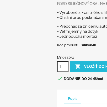
FORD SILIKÓNOVÝ OBAL NA
- Vyrobené z kvalitného sil
- Chráni pred poškriabaním 
- Predchádza zničeniu aut
- Veľmi jemný na dotyk
- Jednoduchá montáž
Kód produktu:
silikon40
Množstvo

VLOŽIŤ DO 

DODANIE DO 24-48hod
Popis