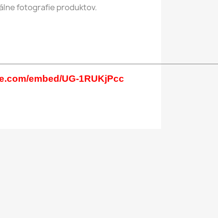
álne fotografie produktov.
_____________________________________________
ube.com/embed/UG-1RUKjPcc