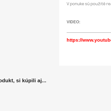
V ponuke sú použité re
VIDEO:
_________________
https://www.yout
dukt, si kúpili aj...