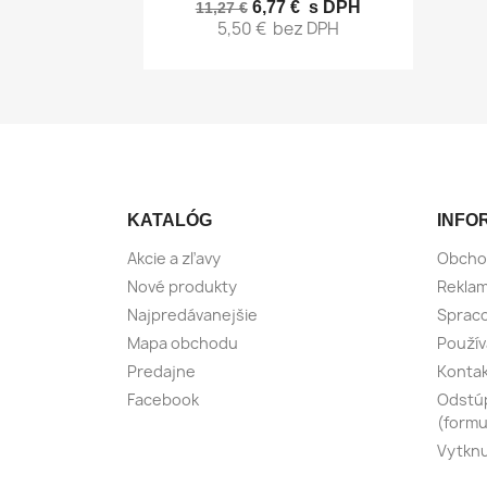
6,77 €
s DPH
11,27 €
5,50 €
bez DPH
KATALÓG
INFO
Akcie a zľavy
Obcho
Nové produkty
Reklam
Najpredávanejšie
Spraco
Mapa obchodu
Použív
Predajne
Konta
Facebook
Odstúp
(formu
Vytknu