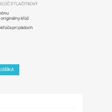
 KĽÚČ 3 TLAČITKOVÝ
ikónu
originálny kľúč
okľúča pri pádoch
KOŠÍKA